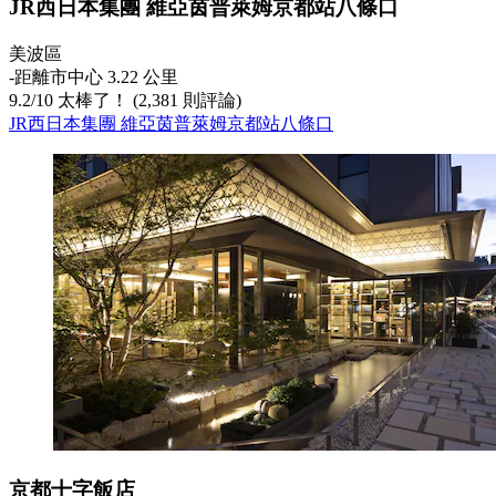
JR西日本集團 維亞茵普萊姆京都站八條口
美波區
‐
距離市中心 3.22 公里
9.2
/
10
太棒了！ (2,381 則評論)
JR西日本集團 維亞茵普萊姆京都站八條口
京都十字飯店