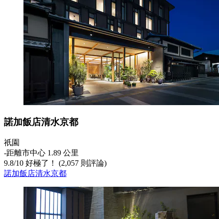
諾加飯店清水京都
祇園
‐
距離市中心 1.89 公里
9.8
/
10
好極了！ (2,057 則評論)
諾加飯店清水京都