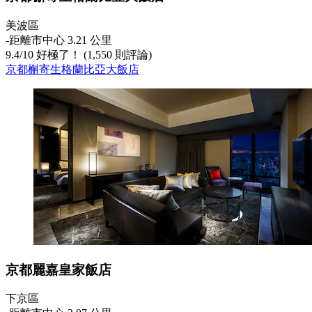
美波區
‐
距離市中心 3.21 公里
9.4
/
10
好極了！ (1,550 則評論)
京都槲寄生格蘭比亞大飯店
京都麗嘉皇家飯店
下京區