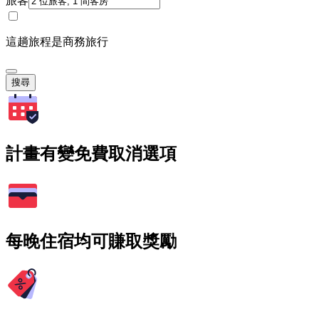
旅客
這趟旅程是商務旅行
搜尋
計畫有變免費取消選項
每晚住宿均可賺取獎勵