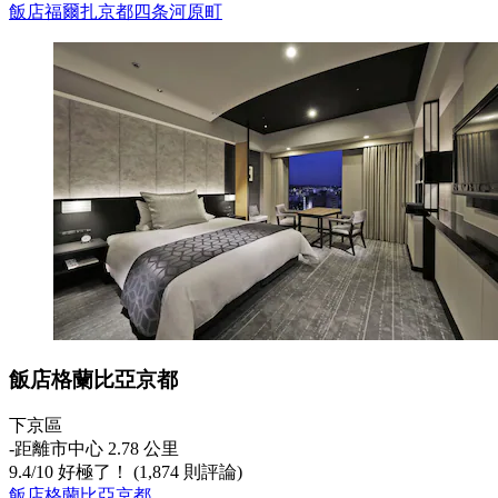
飯店福爾扎京都四条河原町
飯店格蘭比亞京都
下京區
‐
距離市中心 2.78 公里
9.4
/
10
好極了！ (1,874 則評論)
飯店格蘭比亞京都