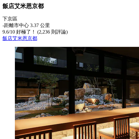
飯店艾米恩京都
下京區
‐
距離市中心 3.37 公里
9.6
/
10
好極了！ (2,236 則評論)
飯店艾米恩京都