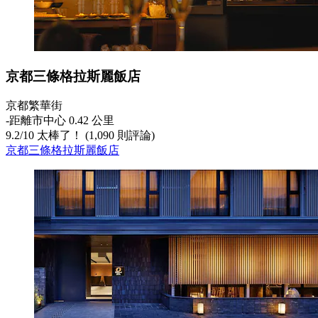
京都三條格拉斯麗飯店
京都繁華街
‐
距離市中心 0.42 公里
9.2
/
10
太棒了！ (1,090 則評論)
京都三條格拉斯麗飯店