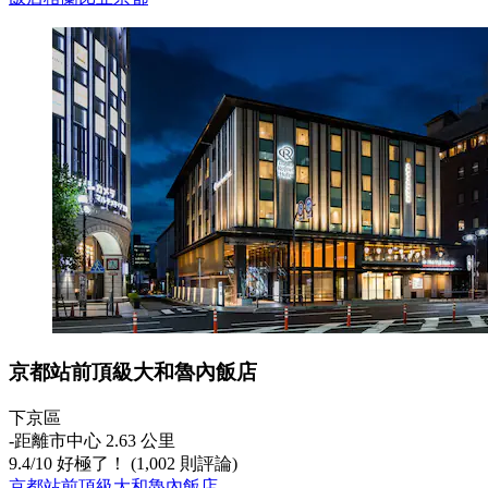
京都站前頂級大和魯內飯店
下京區
‐
距離市中心 2.63 公里
9.4
/
10
好極了！ (1,002 則評論)
京都站前頂級大和魯內飯店