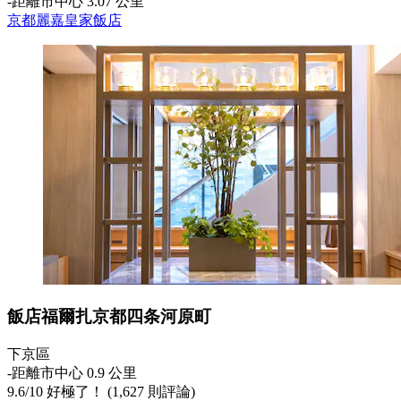
‐
距離市中心 3.07 公里
京都麗嘉皇家飯店
飯店福爾扎京都四条河原町
下京區
‐
距離市中心 0.9 公里
9.6
/
10
好極了！ (1,627 則評論)