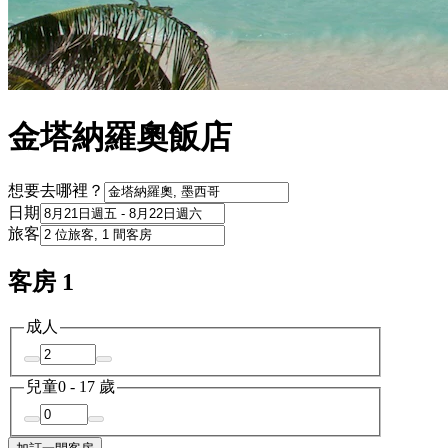
金塔納羅奧飯店
想要去哪裡？
日期
旅客
客房 1
成人
兒童
0 - 17 歲