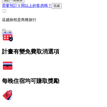
加訂一間客房
需要預訂 9 間以上的客房嗎？
完成
這趟旅程是商務旅行
搜尋
計畫有變免費取消選項
每晚住宿均可賺取獎勵