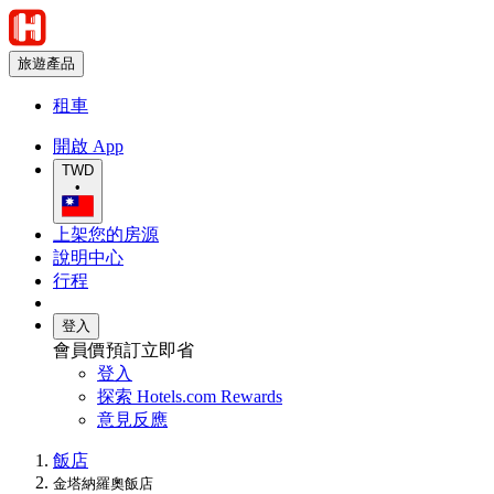
旅遊產品
租車
開啟 App
TWD
•
上架您的房源
說明中心
行程
登入
會員價預訂立即省
登入
探索 Hotels.com Rewards
意見反應
飯店
金塔納羅奧飯店