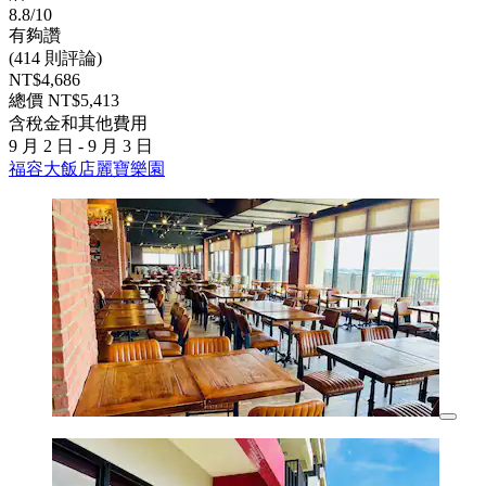
8.8/10
有夠讚
(414 則評論)
NT$4,686
總價 NT$5,413
含稅金和其他費用
9 月 2 日 - 9 月 3 日
福容大飯店麗寶樂園