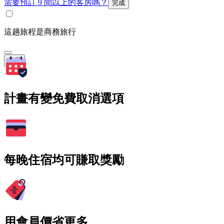
需要預訂 9 間以上的客房嗎？
完成
這趟旅程是商務旅行
搜尋
計畫有變免費取消選項
每晚住宿均可賺取獎勵
用會員價省更多