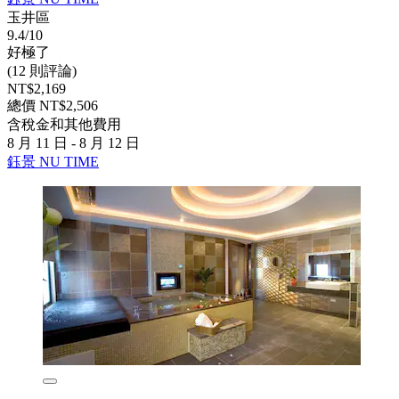
玉井區
9.4/10
好極了
(12 則評論)
NT$2,169
總價 NT$2,506
含稅金和其他費用
8 月 11 日 - 8 月 12 日
鈺景 NU TIME