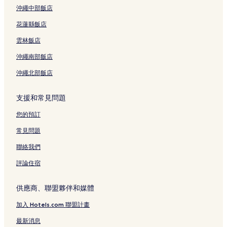
暹羅協會及班甘田附近的飯店
沖繩中部飯店
曼谷空丹站附近的飯店
花蓮縣飯店
空堤北飯店
雲林飯店
小阿拉伯附近的飯店
沖繩南部飯店
Bts 那那站附近的飯店
沖繩北部飯店
Bravo BKK附近的飯店
詩麗吉國際會議中心附近的飯店
支援和常見問題
斯里納卡林威洛大學附近的飯店
您的預訂
阿索克飯店
常見問題
素坤逸飯店
聯絡我們
巴基斯坦大使館附近的飯店
評論住宿
通羅街附近的飯店
共同體附近的飯店
供應商、聯盟夥伴和媒體
娜娜飯店
加入 Hotels.com 聯盟計畫
Terminal 21 購物中心附近的飯店
最新消息