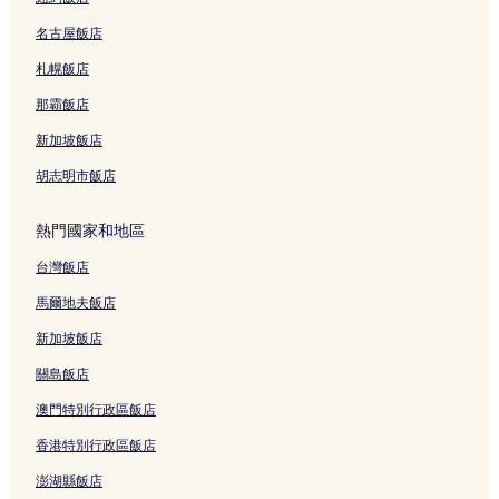
空營 4 星級飯店
名古屋飯店
空營飯店
札幌飯店
樂活親子娛樂館附近的飯店
商城附近的飯店
那霸飯店
韓國城附近的飯店
新加坡飯店
曼谷飯店
胡志明市飯店
通羅飯店
熱門國家和地區
班哲希利公園附近的飯店
台灣飯店
澎齊飯店
馬爾地夫飯店
牛仔街附近的飯店
素坤逸站附近的飯店
新加坡飯店
Bts 澎蓬站附近的飯店
關島飯店
健康樂園水療按摩阿索克附近的飯店
澳門特別行政區飯店
祕魯大使館附近的飯店
香港特別行政區飯店
安果蒂爾時尚百貨附近的飯店
澎湖縣飯店