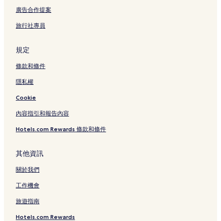
Bts 阿索克站附近的飯店
廣告合作提案
匈牙利大使館附近的飯店
旅行社專員
印度大使館附近的飯店
蒂歐+楠法藝廊附近的飯店
規定
四面佛附近的飯店
條款和條件
水門市場附近的飯店
隱私權
碧雅威醫院附近的飯店
Cookie
阿速交叉口空中步道附近的飯店
內容指引和報告內容
娜娜廣場附近的飯店
Hotels.com Rewards 條款和條件
詩麗吉皇後會議中心站附近的飯店
953社區購物中心附近的飯店
其他資訊
使館區飯店
關於我們
美國大使館附近的飯店
工作機會
碧差汶里站附近的飯店
旅遊指南
瑞士大使館附近的飯店
Hotels.com Rewards