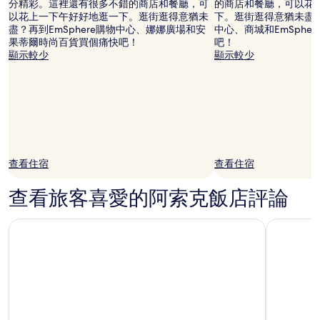
分精彩。這裡還有很多不錯的商店和餐廳，可
的商店和餐廳，可以花
源
的
以花上一下午好好地逛一下。逛街逛得意猶未
下。逛街逛得意猶未盡？再到T
相
價
盡？再到EmSphere購物中心、娜娜廣場和安
中心、商城和EmSphe
片
格。
果蒂爾時尚百貨買個痛快吧！
吧！
價
顯示較少
顯示較少
格
和
供
應
情
況
可
能
查看住宿
查看住宿
會
有
所
查看旅客喜愛的阿索克飯店評論
變
動，
Eastin Grand Hotel Phayathai
曼谷香格
可
能
受
到
其
他
條
款