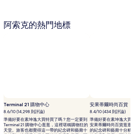
格
是
根
據
阿索克的熱門地標
過
去
24
小
時
以
2
位
成
人
住
宿
1
晚
相片來源：CJ Rincon
相
為
片
Terminal 21 購物中心
安果蒂爾時尚百貨
條
來
8.6/10 (14,298 則評論)
8.4/10 (434 則評論)
件
源：
所
準備好要在素坤逸大買特買了嗎？您一定要到
準備好要在素坤逸大買
CJ
搜
Terminal 21 購物中心逛逛，這裡堪稱購物狂的
安果蒂爾時尚百貨逛逛
Rincon，
尋
天堂。旅客也都覺得這一帶的紀念碑和藝廊十
的紀念碑和藝廊十分精
開
到