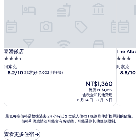
泰潘飯店
The Albert
泰潘飯店
The Alber
3.5
3.0
星
星
阿索克
阿索克
級
8.2
級
8.8
8.2/10
8.8/10
非常好
(1,002 則評論)
分，
分，
住
住
現
NT$1,360
滿
滿
宿
宿
在
分
分
總價 NT$1,622
價
10
10
含稅金和其他費用
格
分，
分，
8 月 14 日 - 8 月 15 日
為
非
有
NT$1,360
常
夠
最
最低每晚價格是根據過去 24 小時以 2 位成人住宿 1 晚為條件所搜尋到的價格。
好，
讚，
價格和供應情況可能會有所變動，可能受到其他條款限制。
低
(1,002
(5
每
則
則
晚
評
評
查看更多住宿
價
論)
論)