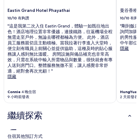
限
Eastin Grand Hotel Phayathai
曼谷香格
制。
10/10
有夠讚
10/10
有夠
"這是我第二次入住 Eastin Grand，體驗一如既往地出
"剛到飯
色！酒店地理位置非常優越，連接鐵路，往返機場全程
詢問加購
無需走至戶外，無論去哪裡都極為方便。 此外，酒店
的男性服
員工服務親切且主動積極。當我拉著行李進入大堂時，
中午那位小
便立刻有職員上前關心並提供協助，這種及時的貼心服
隱藏
務讓人感到無比溫暖。 房間設施與備品補充也非常高
效，只需在系統中輸入所需物品與數量，很快就會有專
人送到房門口。整體服務無微不至，讓人感覺非常舒
適，絕對會再次光顧！"
隱藏
Connie
4 晚住宿
HungYuan
9 小時前發表
2 天前發表
繼續探索
住宿
其他預訂方式