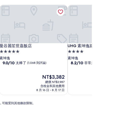
曼谷麗笙世嘉飯店
UHG 素坤逸路阿速住宅
曼谷麗笙世嘉飯店
UHG 素坤逸路阿速住宅
曼谷麗笙世嘉飯店
UHG 素坤逸路阿速住宅
5.0
4.0
星
星
素坤逸
素坤逸
級
9.0
級
8.2
9.0/10
8.2/10
太棒了
非常好
(1,068 則評論)
(1,002 則評
分，
分，
住
住
滿
滿
宿
宿
分
現
分
NT$3,382
10
在
10
總價 NT$3,987
分，
價
分，
含稅金和其他費用
含
太
格
非
8 月 16 日 - 8 月 17 日
8 月 27
棒
為
常
了，
NT$3,382
好，
N
(1,068
(1,002
動，可能受到其他條款限制。
則
則
評
評