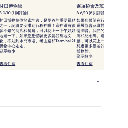
甘田博物館
暹羅協會及班甘田
8.0/10 (1 則評論)
8.6/10 (8 則評論)
甘田博物館位於素坤逸，是曼谷的重要景點
如果您希望在行程裡安排博
之一，記得要安排到行程裡喔！這裡還有很
暹羅協會及班甘田有豐富的
多不錯的商店和餐廳，可以花上一下午好好
情瀏覽。我們的旅客也都十
地逛一下。如果您想體驗更多曼谷當地文
廊和紀念碑。這裡還有很多
化，不妨到水門市場、考山路和Terminal 21
廳，可以花上一下午好好地
購物中心走走。
想逛更多曼谷的博物館，步
顯示較少
博物館。
顯示較少
查看住宿
查看住宿