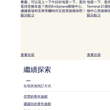
餐廳，可以花上一下午好好地逛一下。逛街
地逛一下。逛
相
尋
逛得意猶未盡？再到EmSphere購物中心、
Terminal 2
片
到
娜娜廣場和安果蒂爾時尚百貨買個痛快吧！
物中心買個痛
的
顯示較少
顯示較少
價
格。
價
格
和
供
應
情
況
查看住宿
查看住宿
可
能
會
繼續探索
有
所
變
動，
住宿
其他預訂方式
可
能
空營的青年旅館
受
到
通羅街的青年旅館
其