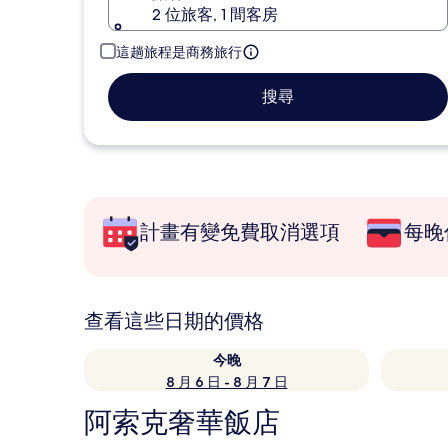
2 位旅客, 1 間客房
這趟旅程是商務旅行
搜尋
計畫有變免費取消選項
每晚
查看這些日期的價格
今晚
8 月 6 日 - 8 月 7 日
阿索克奢華飯店