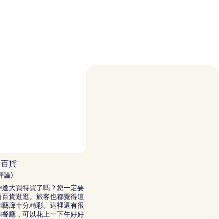
論)
相片來源：Dmitry Dreyer
相
片
尚百貨
來
則評論)
源：
坤逸大買特買了嗎？您一定要
Dmitry
尚百貨逛逛。旅客也都覺得這
Dreyer，
和藝廊十分精彩。這裡還有很
開
和餐廳，可以花上一下午好好
源