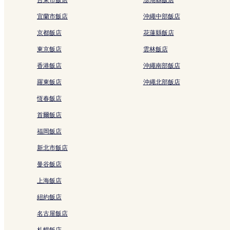
拉瑪 9 路的奢華飯店
宜蘭市飯店
沖繩中部飯店
空丹的奢華飯店
京都飯店
花蓮縣飯店
阿索克的設有廚房的飯店
阿索克的商務飯店
東京飯店
雲林飯店
阿索克的Spa 飯店
香港飯店
沖繩南部飯店
阿索克的設有停車場的飯店
羅東飯店
沖繩北部飯店
商城附近的飯店
恆春飯店
空丹努阿飯店
首爾飯店
曼谷飯店
福岡飯店
班哲希利公園附近的飯店
新北市飯店
曼谷醫院附近的飯店
曼谷飯店
Bts 澎蓬站附近的飯店
上海飯店
曼谷目甲訕站附近的飯店
紐約飯店
七隆站附近的飯店
名古屋飯店
通羅區 J 大道附近的飯店
札幌飯店