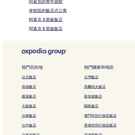
他
阿索克的青年旅館
條
使館區的飯店式公寓
款
限
阿索克 3 星級飯店
制。
阿索克 5 星級飯店
空丹 5 星級飯店
空營 5 星級飯店
空營的親子飯店
空營的Spa 飯店
熱門目的地
熱門國家和地區
通羅街附近的設有廚房的飯店
台北飯店
台灣飯店
通羅街附近的溫泉飯店
高雄飯店
馬爾地夫飯店
通羅街附近的親子飯店
礁溪飯店
新加坡飯店
曼谷的平價飯店
大阪飯店
關島飯店
曼谷的提供免費早餐的飯店
台南飯店
澳門特別行政區飯店
曼谷的性別友善飯店
台中飯店
香港特別行政區飯店
拉瑪 9 路的平價飯店
台東市飯店
澎湖縣飯店