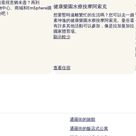
街逛得意猶未盡？再到
相
健康樂園水療按摩阿索克
1 購物中心、商城和EmSphere購
片
快吧！
想要暫時遠離繁忙的生活嗎？您可以去一趟
素坤逸的健康樂園水療按摩阿索克。曼谷還
有許多其他活動可以參加，像是拉加曼加拉
國家體育場。
顯示較少
查看住宿
通羅街的旅館
通羅街的飯店式公寓