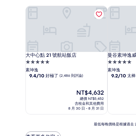
大中心點 21 號航站飯店
曼谷素坤逸
大中心點 21 號航站飯店
曼谷素坤逸
大中心點 21 號航站飯店
曼谷素坤逸
5.0
5.0
星
星
素坤逸
素坤逸
級
9.4
級
9.2
9.4/10
9.2/10
好極了
太棒
(2,486 則評論)
分，
分，
住
住
滿
滿
宿
宿
分
現
分
NT$4,632
10
在
10
總價 NT$5,452
分，
價
分，
含稅金和其他費用
好
格
太
8 月 30 日 - 8 月 31 日
極
為
棒
了，
NT$4,632
了，
最
(2,486
(1,001
最低每晚價格是根據過去 
低
則
則
每
評
評