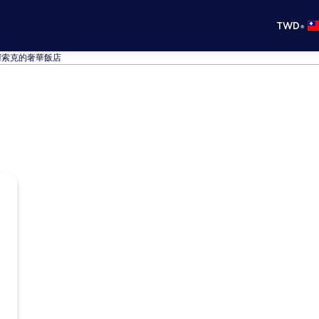
•
TWD
阿索克的奢華飯店