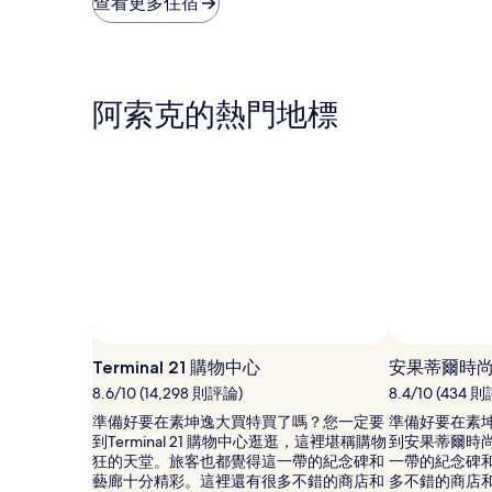
查看更多住宿
晚
論)
論)
價
格
是
根
阿索克的熱門地標
據
過
去
24
小
時
以
2
位
成
人
住
相片來源：CJ Rincon
相
宿
片
Terminal 21 購物中心
安果蒂爾時
1
來
晚
8.6/10 (14,298 則評論)
8.4/10 (434 
源：
為
準備好要在素坤逸大買特買了嗎？您一定要
準備好要在素
CJ
條
到Terminal 21 購物中心逛逛，這裡堪稱購物
到安果蒂爾時
Rincon，
件
狂的天堂。旅客也都覺得這一帶的紀念碑和
一帶的紀念碑
開
所
藝廊十分精彩。這裡還有很多不錯的商店和
多不錯的商店
源
搜