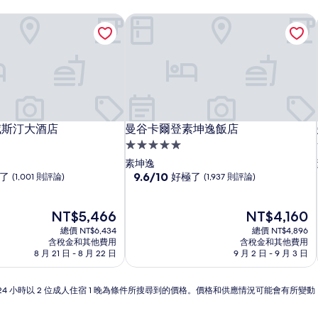
威斯汀大酒店
曼谷卡爾登素坤逸飯店
威斯汀大酒店
曼谷卡爾登素坤逸飯店
威斯汀大酒店
曼谷卡爾登素坤逸飯店
5.0
星
素坤逸
級
9.6
9.6/10
了
好極了
(1,001 則評論)
(1,937 則評論)
分，
住
滿
宿
現
分
現
NT$5,466
NT$4,160
在
10
在
總價 NT$6,434
總價 NT$4,896
價
分，
價
含稅金和其他費用
含稅金和其他費用
格
好
格
8 月 21 日 - 8 月 22 日
9 月 2 日 - 9 月 3 日
為
極
為
NT$5,466
了，
NT$4,160
(1,937
24 小時以 2 位成人住宿 1 晚為條件所搜尋到的價格。價格和供應情況可能會有所變
則
評