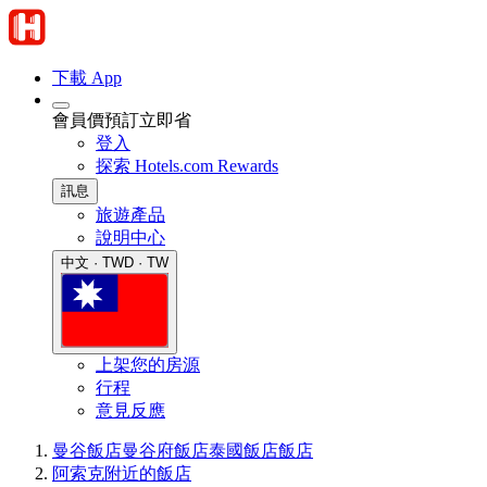
下載 App
會員價預訂立即省
登入
探索 Hotels.com Rewards
訊息
旅遊產品
說明中心
中文 · TWD · TW
上架您的房源
行程
意見反應
曼谷飯店
曼谷府飯店
泰國飯店
飯店
阿索克附近的飯店