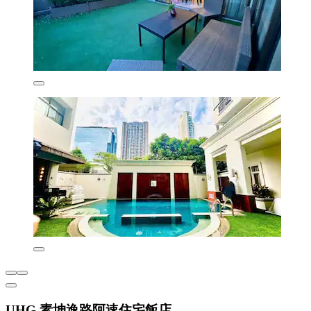
UHG 素坤逸路阿速住宅飯店