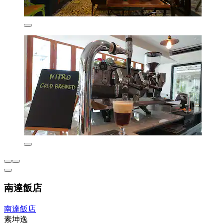
南達飯店
南達飯店
素坤逸