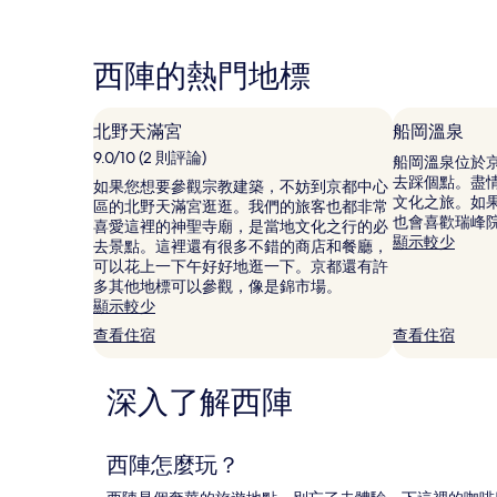
格
論)
論)
是
根
西陣的熱門地標
據
過
去
北野天滿宮
船岡溫泉
24
小
9.0/10 (2 則評論)
船岡溫泉位於
時
去踩個點。盡
如果您想要參觀宗教建築，不妨到京都中心
以
文化之旅。如
區的北野天滿宮逛逛。我們的旅客也都非常
2
也會喜歡瑞峰
喜愛這裡的神聖寺廟，是當地文化之行的必
位
顯示較少
去景點。這裡還有很多不錯的商店和餐廳，
成
可以花上一下午好好地逛一下。京都還有許
人
多其他地標可以參觀，像是錦市場。
住
顯示較少
宿
查看住宿
查看住宿
1
晚
為
深入了解西陣
條
件
所
搜
西陣怎麼玩？
尋
到