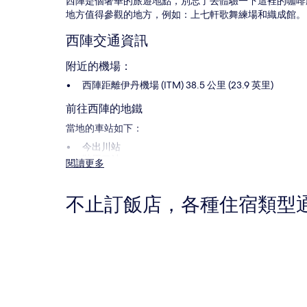
西陣是個奢華的旅遊地點，別忘了去體驗一下這裡的咖啡
的
地方值得參觀的地方，例如：上七軒歌舞練場和織成館。
價
格。
西陣交通資訊
價
格
附近的機場：
和
西陣距離伊丹機場 (ITM) 38.5 公里 (23.9 英里)
供
應
前往西陣的地鐵
情
況
當地的車站如下：
可
今出川站
能
鞍馬口站
會
閱讀更多
有
西陣有哪些玩樂景點？
所
變
不止訂飯店，各種住宿類型
動，
西陣必訪景點
可
晴明神社
飯店
旅館
能
茶道裏千家淡交會總本部
受
北野天滿宮
到
同志社大學
其
千本釋迦堂
他
條
西陣的當地玩樂：