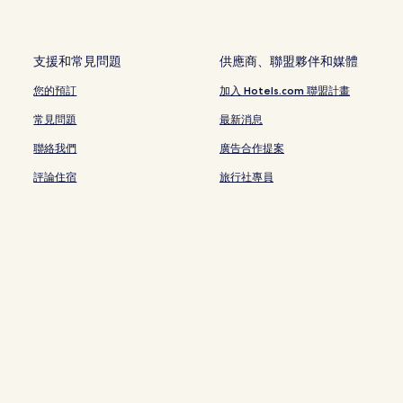
船岡山公園附近的飯店
仙洞御所附近的飯店
支援和常見問題
供應商、聯盟夥伴和媒體
金閣寺附近的飯店
您的預訂
加入 Hotels.com 聯盟計畫
建勲神社附近的飯店
常見問題
最新消息
水火天滿宮附近的飯店
聯絡我們
廣告合作提案
京都藍染博物館附近的飯店
評論住宿
旅行社專員
上京區飯店
上御靈神社附近的飯店
西陣織會館附近的飯店
西陣飯店
上七軒歌舞練場附近的飯店
織成館附近的飯店
拾翠亭茶屋附近的飯店
京都中心區飯店