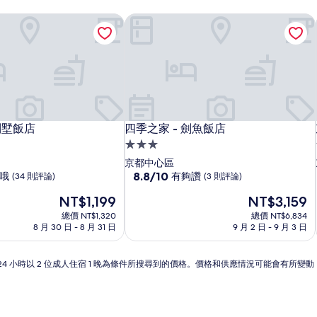
別墅飯店
四季之家 - 劍魚飯店
別墅飯店
四季之家 - 劍魚飯店
別墅飯店
四季之家 - 劍魚飯店
3.0
星
京都中心區
級
8.8
8.8/10
哦
有夠讚
(34 則評論)
(3 則評論)
分，
住
現
現
NT$1,199
NT$3,159
滿
宿
在
在
分
總價 NT$1,320
總價 NT$6,834
價
價
10
8 月 30 日 - 8 月 31 日
9 月 2 日 - 9 月 3 日
格
格
分，
為
為
有
NT$1,199
NT$3,159
夠
24 小時以 2 位成人住宿 1 晚為條件所搜尋到的價格。價格和供應情況可能會有所變
讚，
(3
則
評