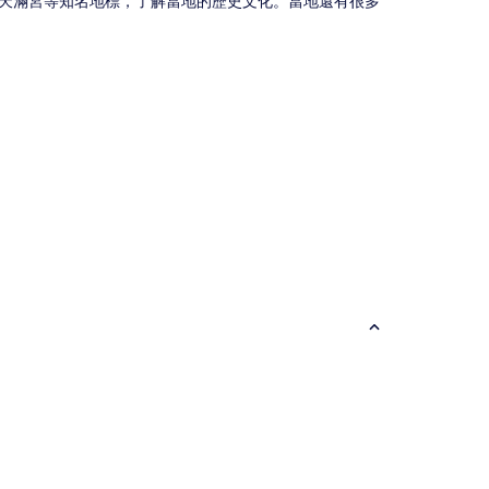
天滿宮等知名地標，了解當地的歷史文化。當地還有很多
飯店式公寓
青年旅館