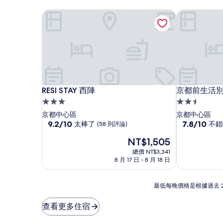
RESI STAY 西陣
京都前生活
RESI STAY 西陣
京都前生活
RESI STAY 西陣
京都前生活
3.0
2.5
星
星
京都中心區
京都中心區
級
9.2
級
7.8
9.2/10
7.8/10
太棒了
不錯
(58 則評論)
分，
分，
住
住
現
NT$1,505
滿
滿
宿
宿
在
分
分
總價 NT$3,341
價
10
10
8 月 17 日 - 8 月 18 日
格
分，
分，
為
太
不
NT$1,505
最
棒
錯
最低每晚價格是根據過去 
低
了，
哦，
每
(58
(34
查看更多住宿
晚
則
則
價
評
評