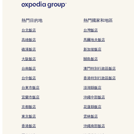
京都飯店
大德寺附近的飯店
熱門目的地
熱門國家和地區
相國寺附近的飯店
台北飯店
台灣飯店
雨寶院附近的飯店
高雄飯店
馬爾地夫飯店
櫟谷七野春日神社附近的飯店
礁溪飯店
新加坡飯店
瑞雲院附近的飯店
大阪飯店
關島飯店
北野天滿宮附近的飯店
台南飯店
澳門特別行政區飯店
二條站附近的飯店
台中飯店
香港特別行政區飯店
玄武神社附近的飯店
台東市飯店
澎湖縣飯店
烏丸御池站附近的飯店
宜蘭市飯店
沖繩中部飯店
箏春庵附近的飯店
京都飯店
花蓮縣飯店
神泉苑附近的飯店
立本寺附近的飯店
東京飯店
雲林飯店
立命館大學國際和平博物館附近的飯店
香港飯店
沖繩南部飯店