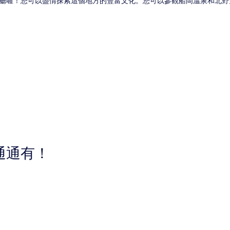
廳喔！您可以盡情探索這個地方的豐富文化。您可以參觀船岡溫泉和北野
通通有！
日式旅館