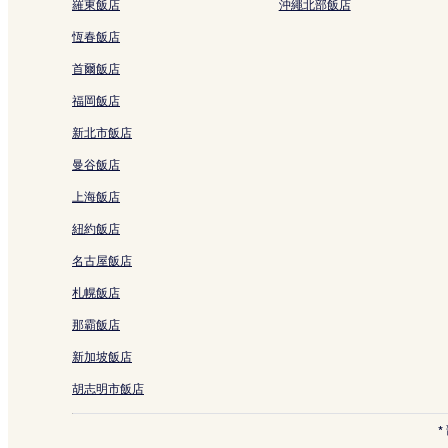
圓町站附近的飯店
羅東飯店
沖繩北部飯店
瑞峰院庭園附近的飯店
恆春飯店
藪之內町飯店
首爾飯店
盧山寺附近的飯店
福岡飯店
七町目飯店
新北市飯店
京都御所附近的飯店
曼谷飯店
千本釋迦堂附近的飯店
上海飯店
京都御苑附近的飯店
紐約飯店
二條陣屋附近的飯店
名古屋飯店
丸太町站附近的飯店
札幌飯店
御金神社附近的飯店
那霸飯店
佛教大學附近的飯店
新加坡飯店
船岡溫泉附近的飯店
胡志明市飯店
四條通的日式旅館
四條通的青年旅館