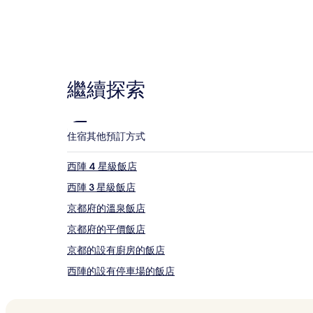
款
限
船岡溫泉
制。
上七軒歌舞練場
織成館
西陣織會館
飯店
旅館
樂美術館
繼續探索
西陣其他熱門景點
雨寶院
上七軒西方尼寺
箏春庵
住宿
其他預訂方式
隨心院
西陣 4 星級飯店
什麼時候去京都旅遊最合適？
西陣 3 星級飯店
京都府的溫泉飯店
京都府的平價飯店
京都的設有廚房的飯店
西陣的設有停車場的飯店
西大路御池站附近的飯店
上七軒西方尼寺附近的飯店