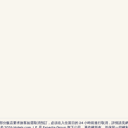
樂美術館附近的飯店
明顯寺附近的飯店
大本山妙蓮寺附近的飯店
京都聖主座教堂附近的飯店
大將軍八神社附近的飯店
護王神社附近的飯店
晴明神社附近的飯店
平野神社附近的飯店
妙心寺附近的飯店
北野白梅町站附近的飯店
京都府飯店
退藏院庭園附近的飯店
大宮交通公園附近的飯店
四條通的旅館
四條通的飯店式公寓
* 部分飯店要求旅客如需取消預訂，必須在入住當日的 24 小時前進行取消，詳情請見
© 2026 Hotels.com, L.P. 是 Expedia Group 旗下公司。著作權所有，並保留一切權