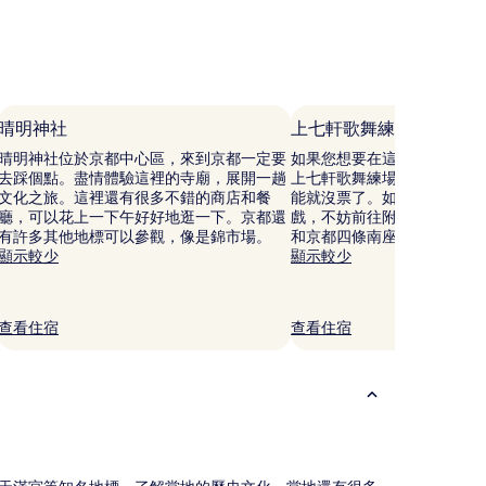
晴明神社
上七軒歌舞練場
晴明神社位於京都中心區，來到京都一定要
如果您想要在這裡看場表演
去踩個點。盡情體驗這裡的寺廟，展開一趟
上七軒歌舞練場很推，但動
文化之旅。這裡還有很多不錯的商店和餐
能就沒票了。如果您意猶未
廳，可以花上一下午好好地逛一下。京都還
戲，不妨前往附近的京都音
有許多其他地標可以參觀，像是錦市場。
和京都四條南座。
顯示較少
顯示較少
查看住宿
查看住宿