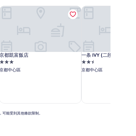
京都凱富飯店
一条 IVY (二段ベッドツイ
京都凱富飯店
一条 IVY (二段ベッドツイ
京都凱富飯店
一条 IVY (二段ベッドツイ
3.0
2.5
星
星
京都中心區
京都中心區
級
級
住
住
宿
宿
動，可能受到其他條款限制。