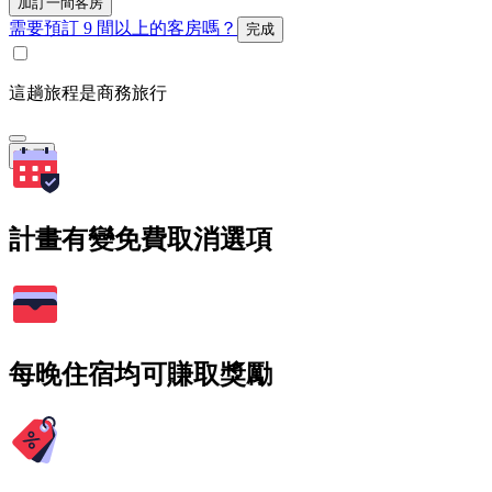
加訂一間客房
需要預訂 9 間以上的客房嗎？
完成
這趟旅程是商務旅行
搜尋
計畫有變免費取消選項
每晚住宿均可賺取獎勵