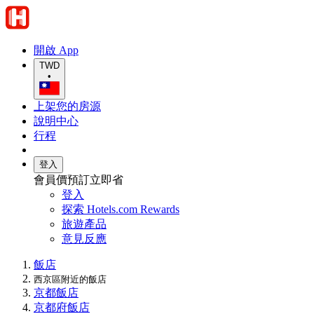
開啟 App
TWD
•
上架您的房源
說明中心
行程
登入
會員價預訂立即省
登入
探索 Hotels.com Rewards
旅遊產品
意見反應
飯店
西京區附近的飯店
京都飯店
京都府飯店