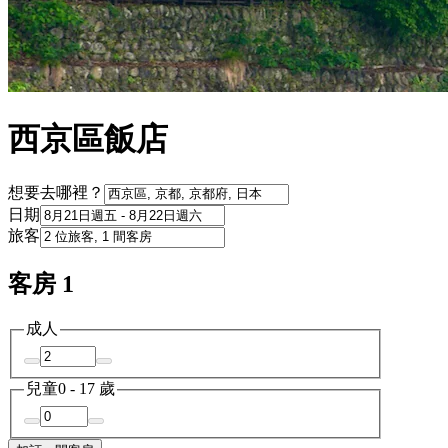
西京區飯店
想要去哪裡？
日期
旅客
客房 1
成人
兒童
0 - 17 歲