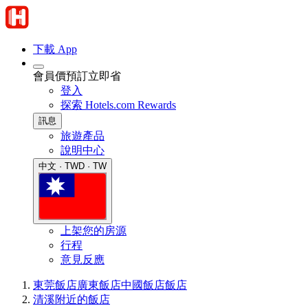
下載 App
會員價預訂立即省
登入
探索 Hotels.com Rewards
訊息
旅遊產品
說明中心
中文 · TWD · TW
上架您的房源
行程
意見反應
東莞飯店
廣東飯店
中國飯店
飯店
清溪附近的飯店