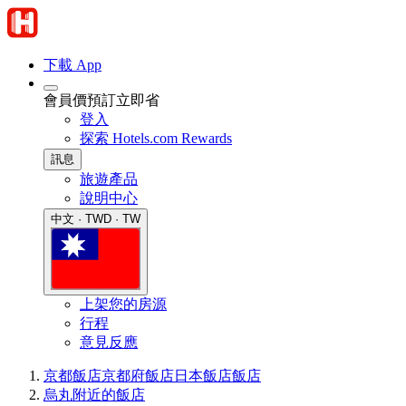
下載 App
會員價預訂立即省
登入
探索 Hotels.com Rewards
訊息
旅遊產品
說明中心
中文 · TWD · TW
上架您的房源
行程
意見反應
京都飯店
京都府飯店
日本飯店
飯店
烏丸附近的飯店