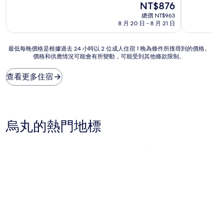
現
NT$876
滿
滿
宿
宿
在
分
分
總價 NT$963
價
10
10
8 月 20 日 - 8 月 21 日
格
分，
分，
為
非
好
NT$876
最
常
極
最低每晚價格是根據過去 24 小時以 2 位成人住宿 1 晚為條件所搜尋到的價格。
價格和供應情況可能會有所變動，可能受到其他條款限制。
低
好，
了，
每
(264
(25
晚
則
則
查看更多住宿
價
評
評
格
論)
論)
是
根
據
烏丸的熱門地標
過
去
24
小
時
以
2
位
成
人
住