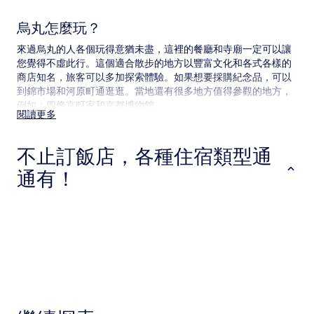
變
動，
烏丸怎麼玩？
可
能
來過烏丸的人各個玩得意猶未盡，這裡的餐廳和寺廟一定可以讓
受
您覺得不虛此行。這個適合散步的地方以豐富文化和各式各樣的
到
商店知名，旅客可以多加探索體驗。如果想要採購紀念品，可以
其
到錦市場和河原町通逛逛。當地還有很多地方值得參觀的地方，
他
例如：四條京町家和京都博物館。
條
閱讀更多
款
烏丸交通資訊
限
制。
不止訂飯店，各種住宿類型通
附近的機場：
通有！
烏丸距離伊丹機場 (ITM) 37.5 公里 (23.3 英里)
前往烏丸的火車
飯店
出租公寓
日式旅館
這個地區有下列火車站：
烏丸站
四條站
河原町站
飯店
出租公寓
日式旅館
烏丸有哪些玩樂景點？