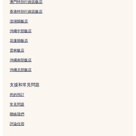
何必館京都現代美術館附近的飯店
澳門特別行政區飯店
永福寺蛸藥師堂附近的飯店
香港特別行政區飯店
紫織庵附近的飯店
澎湖縣飯店
Machikado Minaport 公共自行車租借站附近的飯店
沖繩中部飯店
四條站附近的飯店
花蓮縣飯店
誓願寺附近的飯店
雲林飯店
京都藝術中心附近的飯店
沖繩南部飯店
惠美須之町飯店
沖繩北部飯店
齒輪劇場附近的飯店
京都觀光資訊中心附近的飯店
支援和常見問題
京都聖主座教堂附近的飯店
您的預訂
鐵皮玩具和玩偶博物館附近的飯店
常見問題
佛光寺附近的飯店
聯絡我們
京都國際漫畫博物館附近的飯店
評論住宿
京都府飯店