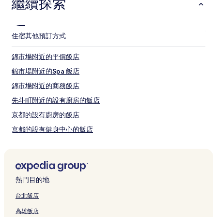
繼續探索
烏丸必訪景點
錦市場
六角堂
四條京町家
住宿
其他預訂方式
寺町通
本能寺
錦市場附近的平價飯店
烏丸的當地玩樂：
錦市場附近的Spa 飯店
河原町通
錦市場附近的商務飯店
京都博物館
新京極商店街
先斗町附近的設有廚房的飯店
齒輪劇場
京都的設有廚房的飯店
京都國際漫畫博物館
京都的設有健身中心的飯店
烏丸其他熱門景點
京都的提供免費早餐的飯店
先斗町
木屋町通
京都的溫泉飯店
三條通
四條通
四條通附近的平價飯店
熱門目的地
京都藝術中心
四條通附近的親子飯店
台北飯店
什麼時候去京都旅遊最合適？
四條通附近的Spa 飯店
高雄飯店
四條通附近的商務飯店