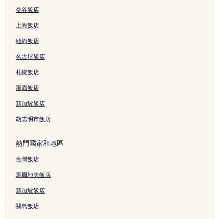
京都飯店
曼谷飯店
花見小路通附近的飯店
上海飯店
鍋屋町飯店
紐約飯店
河原町站附近的飯店
名古屋飯店
先斗町附近的飯店
札幌飯店
錦天滿宮附近的飯店
四條通附近的飯店
那霸飯店
京都萬花筒博物館附近的飯店
新加坡飯店
龍馬通附近的飯店
胡志明市飯店
四條京町家附近的飯店
熱門國家和地區
烏丸站附近的飯店
台灣飯店
兩足院附近的飯店
馬爾地夫飯店
夢館附近的飯店
壇王法林寺附近的飯店
新加坡飯店
六角堂附近的飯店
關島飯店