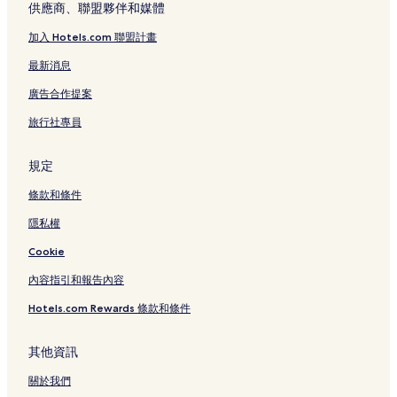
錦市場附近的飯店
供應商、聯盟夥伴和媒體
河原町通 2 星級飯店
加入 Hotels.com 聯盟計畫
寺町通 4 星級飯店
最新消息
錦市場 4 星級飯店
廣告合作提案
錦市場 3 星級飯店
旅行社專員
烏丸 4 星級飯店
烏丸 3 星級飯店
規定
烏丸 1 星級飯店
條款和條件
京都 4 星級飯店
隱私權
京都 5 星級飯店
Cookie
四條通 2 星級飯店
內容指引和報告內容
四條通 3 星級飯店
Hotels.com Rewards 條款和條件
先斗町 2 星級飯店
四條通的旅館
其他資訊
四條通的日式旅館
關於我們