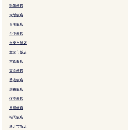
礁溪飯店
四條通附近的提供免費早餐的飯店
大阪飯店
四條通附近的奢華飯店
台南飯店
四條通附近的設有停車場的飯店
台中飯店
河原町通附近的平價飯店
烏丸的商務飯店
台東市飯店
烏丸的設有健身中心的飯店
宜蘭市飯店
烏丸的設有廚房的飯店
京都飯店
烏丸的Spa 飯店
東京飯店
烏丸的平價飯店
香港飯店
烏丸的設有停車場的飯店
羅東飯店
烏丸的提供免費早餐的飯店
恆春飯店
烏丸的親子飯店
首爾飯店
三條通附近的飯店
福岡飯店
新京極商店街附近的飯店
新北市飯店