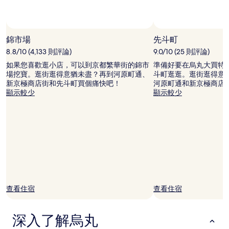
宿
1
晚
為
錦市場
先斗町
條
8.8/10 (4,133 則評論)
9.0/10 (25 則評論)
件
所
如果您喜歡逛小店，可以到京都繁華街的錦市
準備好要在烏丸大買特
搜
場挖寶。逛街逛得意猶未盡？再到河原町通、
斗町逛逛。逛街逛得意
尋
新京極商店街和先斗町買個痛快吧！
河原町通和新京極商店
到
顯示較少
顯示較少
的
價
格。
價
格
和
供
應
情
況
查看住宿
查看住宿
可
能
會
深入了解烏丸
有
所