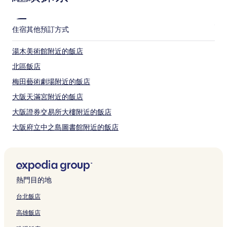
變
動，
可
住宿
其他預訂方式
能
受
到
湯木美術館附近的飯店
其
北區飯店
他
條
梅田藝術劇場附近的飯店
款
限
大阪天滿宮附近的飯店
制。
大阪證券交易所大樓附近的飯店
大阪府立中之島圖書館附近的飯店
Whity 梅田購物中心附近的飯店
荷貝城附近的飯店
大阪車站城附近的飯店
熱門目的地
十三東站前商店街附近的飯店
台北飯店
Nu 茶屋町附近的飯店
高雄飯店
中津站附近的飯店