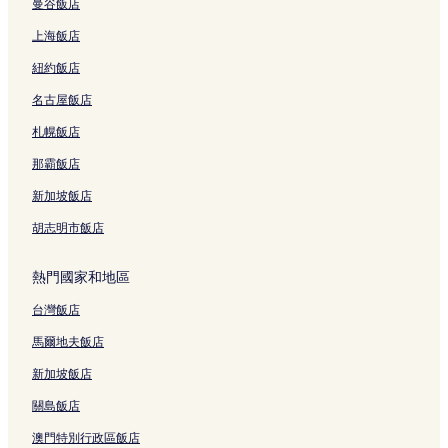
曼谷飯店
大阪梅田站附近的飯店
上海飯店
西中島南方站附近的飯店
紐約飯店
大阪兒童樂園附近的飯店
名古屋飯店
寶可夢中心大阪附近的飯店
札幌飯店
梅田飯店
中津飯店
那霸飯店
大阪站附近的飯店
新加坡飯店
天滿飯店
胡志明市飯店
曾根崎新地飯店
熱門國家和地區
天神橋筋六丁目站附近的飯店
台灣飯店
大阪生活居住博物館附近的飯店
馬爾地夫飯店
京橋站附近的飯店
西梅田站附近的飯店
新加坡飯店
中崎町站附近的飯店
關島飯店
Hep Five 購物中心附近的飯店
澳門特別行政區飯店