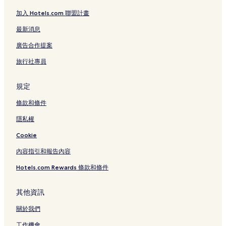
東梅田站附近的飯店
加入 Hotels.com 聯盟計畫
綱敷天神社附近的飯店
最新消息
中崎飯店
廣告合作提案
北區的平價飯店
旅行社專員
北區的設有游泳池的飯店
北區的設有廚房的飯店
規定
北區的親子飯店
條款和條件
北區的設有健身中心的飯店
隱私權
東心齋橋的設有廚房的飯店
Cookie
大阪的Spa 飯店
內容指引和報告內容
大阪的溫泉飯店
Hotels.com Rewards 條款和條件
大阪的奢華飯店
大阪的設有健身中心的飯店
其他資訊
大阪的設有停車場的飯店
關於我們
大阪的提供免費早餐的飯店
工作機會