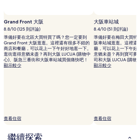
宿
1
晚
相片來源：Tosh とし
相
為
片
Grand Front 大阪
大阪車站城
條
來
8.8/10 (125 則評論)
8.4/10 (51 則評論)
件
源：
所
準備好要在北區大買特買了嗎？您一定要到
準備好要在梅田大買特
Tosh
搜
Grand Front 大阪逛逛。這裡還有很多不錯的
阪車站城逛逛。這裡還
と
尋
商店和餐廳，可以花上一下午好好地逛一下。
廳，可以花上一下午好
し，
到
逛街逛得意猶未盡？再到大阪 LUCUA (購物中
意猶未盡？再到寶可夢
開
的
心)、阪急三番街和大阪車站城買個痛快吧！
司和大阪 LUCUA (購
源
價
顯示較少
顯示較少
相
格。
片
價
格
和
供
應
情
況
可
查看住宿
查看住宿
能
會
有
繼續探索
所