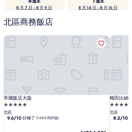
本週末
下週末
8 月 7 日 - 8 月 9 日
8 月 14 日 - 8 月 16 日
北區商務飯店
帝國飯店大阪
梅田比納
帝國飯店大阪
梅田比納
帝國飯店大阪
梅田比納
5.0
4.0
星
星
北區
北區
級
9.6
級
8.2
9.6/10
8.2/10
好極了
(1,003 則評論)
分，
分，
住
住
滿
滿
宿
宿
現