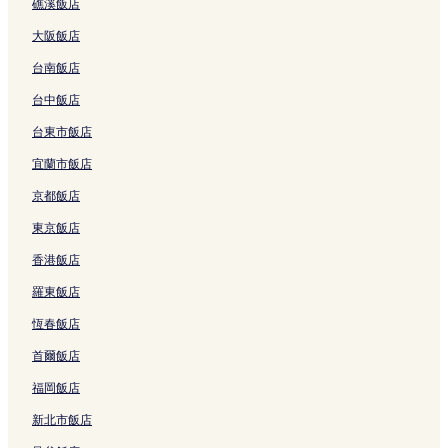
礁溪飯店
天神橋筋商店街附近的飯店
大阪飯店
大阪梅田站附近的飯店
台南飯店
天滿站附近的飯店
台中飯店
梅田藍天大廈附近的飯店
扇町站附近的飯店
台東市飯店
堂山町飯店
宜蘭市飯店
阪急三番街附近的飯店
京都飯店
浪花町飯店
東京飯店
新福島站附近的飯店
香港飯店
大阪 LUCUA附近的飯店
羅東飯店
堂島藥師堂附近的飯店
恆春飯店
南森町站附近的飯店
首爾飯店
北新地站附近的飯店
福岡飯店
大阪市中央公會堂附近的飯店
新北市飯店
產經微風演藝廳附近的飯店