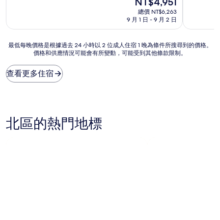
NT$4,951
分
分
在
10
10
總價 NT$6,263
價
分，
分，
9 月 1 日 - 9 月 2 日
格
好
非
為
極
常
NT$4,951
最
最低每晚價格是根據過去 24 小時以 2 位成人住宿 1 晚為條件所搜尋到的價格。
了，
好，
價格和供應情況可能會有所變動，可能受到其他條款限制。
低
(1,003
(731
每
則
則
晚
評
評
查看更多住宿
價
論)
論)
格
是
根
據
北區的熱門地標
過
去
24
小
時
以
2
位
成
人
住