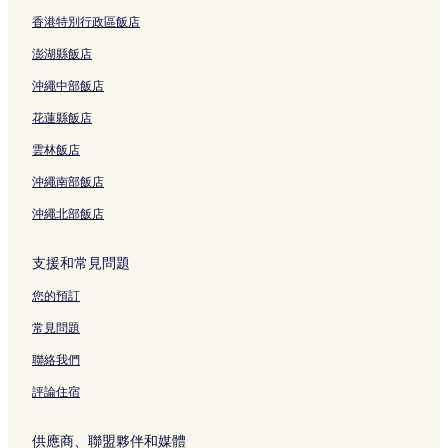
淀屋橋站附近的飯店
香港特別行政區飯店
堂島飯店
澎湖縣飯店
日本銀行大阪分行舊館附近的飯店
沖繩中部飯店
大阪飯店
花蓮縣飯店
福島天滿宮附近的飯店
雲林飯店
心齋橋飯店
沖繩南部飯店
環球影城日本附近的飯店
沖繩北部飯店
中津站附近的飯店
大阪府飯店
支援和常見問題
梅田空中庭園展望台附近的飯店
您的預訂
阪急梅田本店附近的飯店
常見問題
中之島公園附近的飯店
聯絡我們
大阪城北詰站附近的飯店
評論住宿
西天滿飯店
天神橋筋商店街附近的飯店
供應商、聯盟夥伴和媒體