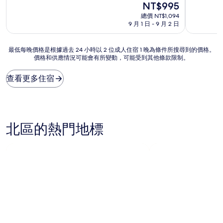
現
NT$995
滿
滿
宿
宿
在
分
分
總價 NT$1,094
價
10
10
9 月 1 日 - 9 月 2 日
格
分，
分，
為
太
非
NT$995
最
棒
常
最低每晚價格是根據過去 24 小時以 2 位成人住宿 1 晚為條件所搜尋到的價格。
價格和供應情況可能會有所變動，可能受到其他條款限制。
低
了，
好，
每
(291
(306
晚
則
則
查看更多住宿
價
評
評
格
論)
論)
是
根
據
北區的熱門地標
過
去
24
小
時
以
2
位
成
人
住