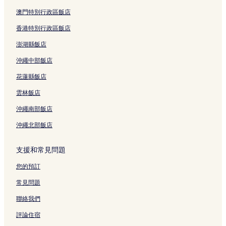
新大阪站附近的飯店
澳門特別行政區飯店
都島站附近的飯店
香港特別行政區飯店
心齋橋飯店
澎湖縣飯店
難波橋站附近的飯店
沖繩中部飯店
環球影城日本附近的飯店
花蓮縣飯店
大阪市中央公會堂附近的飯店
雲林飯店
大手前飯店
沖繩南部飯店
中津站附近的飯店
沖繩北部飯店
大阪府飯店
梅田空中庭園展望台附近的飯店
支援和常見問題
阪急梅田本店附近的飯店
您的預訂
西天滿飯店
常見問題
都島區飯店
聯絡我們
天神橋筋商店街附近的飯店
評論住宿
北濱站附近的飯店