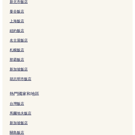
新北市飯店
中津飯店
曼谷飯店
大阪市立東洋陶瓷美術館附近的飯店
上海飯店
大阪站附近的飯店
紐約飯店
曾根崎新地飯店
名古屋飯店
天神橋筋六丁目站附近的飯店
札幌飯店
肥後橋站附近的飯店
大阪國立國際美術館附近的飯店
那霸飯店
大阪生活居住博物館附近的飯店
新加坡飯店
京橋站附近的飯店
胡志明市飯店
西梅田站附近的飯店
熱門國家和地區
中崎町站附近的飯店
台灣飯店
Hep Five 購物中心附近的飯店
馬爾地夫飯店
南森町飯店
兒童書之森中之島附近的飯店
新加坡飯店
大阪飯店
關島飯店