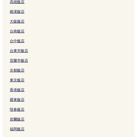
高雄飯店
Whity 梅田購物中心
堂山町飯店
天神橋筋商店街
礁溪飯店
阪急三番街附近的飯店
阪急梅田本店
Grand Front 大阪
大阪飯店
浪花町飯店
大阪 LUCUA (購物中心)
台南飯店
大阪 LUCUA附近的飯店
台中飯店
阪神百貨公司附近的飯店
堂島藥師堂附近的飯店
台東市飯店
大阪天滿宮站附近的飯店
宜蘭市飯店
北新地站附近的飯店
京都飯店
Grand Front 大阪附近的飯店
東京飯店
產經微風演藝廳附近的飯店
香港飯店
大阪梅田站附近的飯店
羅東飯店
大阪兒童樂園附近的飯店
恆春飯店
寶可夢中心大阪附近的飯店
首爾飯店
天滿橋飯店
福岡飯店
梅田飯店