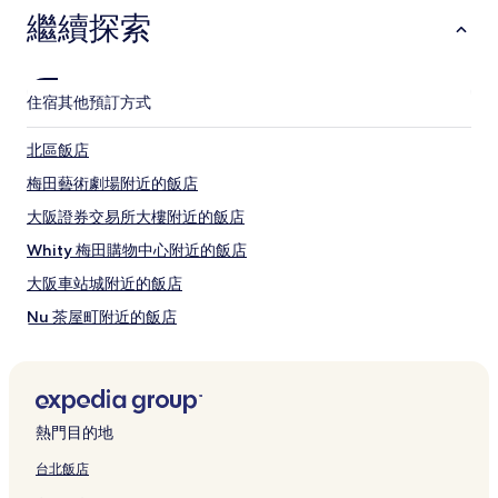
繼續探索
當地的車站如下：
中崎町站
中津站
大阪梅田站 (阪急)
住宿
其他預訂方式
北區有哪些玩樂景點？
北區飯店
北區必訪景點
梅田藝術劇場附近的飯店
梅田空中庭園展望台
大阪證券交易所大樓附近的飯店
梅田藍天大廈
Whity 梅田購物中心附近的飯店
大阪天滿宮
大阪市中央公會堂
大阪車站城附近的飯店
大阪市中央公會堂
Nu 茶屋町附近的飯店
北區的當地玩樂：
中津站附近的飯店
大阪生活居住博物館
大阪梅田站附近的飯店
梅田藝術劇場
NU 茶屋町
天滿站附近的飯店
HEP Five 購物中心
熱門目的地
阪急三番街
梅田藍天大廈附近的飯店
台北飯店
北區其他熱門景點
扇町站附近的飯店