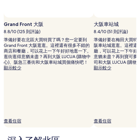
宿
1
晚
相片來源：Tosh とし
相
為
片
Grand Front 大阪
大阪車站城
條
來
8.8/10 (125 則評論)
8.4/10 (51 則評論)
件
源：
所
準備好要在北區大買特買了嗎？您一定要到
準備好要在梅田大買特
Tosh
搜
Grand Front 大阪逛逛。這裡還有很多不錯的
阪車站城逛逛。這裡還
と
尋
商店和餐廳，可以花上一下午好好地逛一下。
廳，可以花上一下午好
し，
到
逛街逛得意猶未盡？再到大阪 LUCUA (購物中
意猶未盡？再到寶可夢
開
的
心)、阪急三番街和大阪車站城買個痛快吧！
司和大阪 LUCUA (購
源
價
顯示較少
顯示較少
相
格。
片
價
格
和
供
應
情
況
可
查看住宿
查看住宿
能
會
有
所