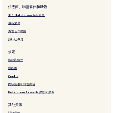
藤田美術館附近的飯店
供應商、聯盟夥伴和媒體
東梅田站附近的飯店
加入 Hotels.com 聯盟計畫
中之島飯店
最新消息
綱敷天神社附近的飯店
廣告合作提案
中崎飯店
旅行社專員
日本大阪聯合基督教會附近的飯店
北區的平價飯店
規定
北區的設有游泳池的飯店
條款和條件
北區的設有健身中心的飯店
隱私權
北區的親子飯店
Cookie
北區的商務飯店
內容指引和報告內容
北區的設有廚房的飯店
Hotels.com Rewards 條款和條件
大阪的奢華飯店
大阪的提供免費早餐的飯店
其他資訊
大阪的設有停車場的飯店
關於我們