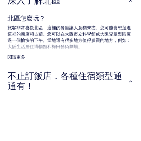
深入了解北區
變
動，
可
北區怎麼玩？
能
受
旅客非常喜歡北區，這裡的餐廳讓人意猶未盡。您可能會想逛逛
到
這裡的商店和古蹟。您可以在大阪市立科學館或大阪兒童樂園度
其
過一個愉快的下午。當地還有很多地方值得參觀的地方，例如：
他
大阪生活居住博物館和梅田藝術劇場。
條
款
閱讀更多
北區交通資訊
限
制。
附近的機場：
不止訂飯店，各種住宿類型通
北區距離伊丹機場 (ITM) 10.5 公里 (6.6 英里)
通有！
北區距離神戶機場 (UKB) 26.5 公里 (16.4 英里)
北區距離關西國際機場 (KIX) 39.1 公里 (24.3 英里)
飯店
出租公寓
旅館
前往北區的火車
這個地區有下列火車站：
天神橋筋六丁目站
中津站 (阪急)
大阪站
飯店
出租公寓
旅館
前往北區的地鐵