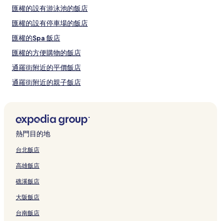
變
拉瑪 9 路附近的必訪景點：
匯權的設有游泳池的飯店
動，
考山路 (距離 7.5 公里/4.7 英里)
可
匯權的設有停車場的飯店
勝利紀念碑 (距離 3.2 公里/2 英里)
能
拉加曼加拉國家體育場 (距離 6 公里/3.7 英里)
匯權的Spa 飯店
受
三美泰素坤逸醫院 (距離 2.9 公里/1.8 英里)
到
匯權的方便購物的飯店
彩虹中心第二期 (距離 2.9 公里/1.8 英里)
其
他
通羅街附近的平價飯店
拉瑪 9 路的當地玩樂：
條
通羅街附近的親子飯店
款
中央拉瑪九
限
Fortune Tower 購物中心
通羅街附近的商務飯店
制。
Esplanade 購物中心
通羅街附近的寵物友善飯店
什麼時候去曼谷旅遊最合適？
通羅街附近的設有廚房的飯店
熱門目的地
最炎熱月份：4 月、5 月、3 月和 2 月 (平均 30°C)
曼谷的溫泉飯店
最寒冷月份：12 月、1 月、11 月和 2 月 (平均 28°C)
台北飯店
最多雨月份：9 月、10 月、8 月和 7 月 (平均降雨量 224 毫米)
曼谷的親子飯店
高雄飯店
曼谷的性別友善飯店
礁溪飯店
曼谷的設有停車場的飯店
大阪飯店
曼谷的精品飯店
台南飯店
曼谷的Spa 飯店