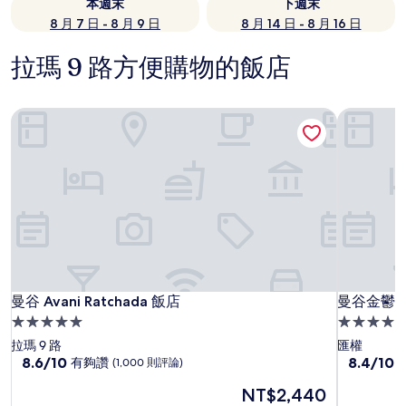
本週末
下週末
8 月 7 日 - 8 月 9 日
8 月 14 日 - 8 月 16 日
拉瑪 9 路方便購物的飯店
曼谷 Avani Ratchada 飯店
曼谷金鬱
曼谷 Avani Ratchada 飯店
曼谷金鬱
曼谷 Avani Ratchada 飯店
曼谷金鬱
5.0
4.0
星
星
拉瑪 9 路
匯權
級
8.6
級
8.4
8.6/10
8.4/10
有夠讚
(1,000 則評論)
分，
分，
住
住
現
NT$2,440
滿
滿
宿
宿