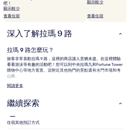
宿
顯示較少
吧！
1
顯示較少
晚
查看住宿
查看住宿
為
條
件
深入了解拉瑪 9 路
所
搜
尋
到
拉瑪 9 路怎麼玩？
的
價
旅客非常喜歡拉瑪 9 路，這裡的商店讓人意猶未盡。在這裡體驗
格。
看看游泳等有趣的活動吧！您可以到中央拉瑪九和Fortune Tower
價
購物中心等地方逛逛。這附近其他熱門的景點還有水門市場和考
格
山路。
和
供
閱讀更多
拉瑪 9 路交通資訊
應
情
附近的機場：
況
繼續探索
可
拉瑪 9 路距離廊曼國際機場 (DMK) 18.3 公里 (11.4 英里)
能
拉瑪 9 路距離素萬那普國際機場 (BKK) 21.2 公里 (13.2 英里)
會
拉瑪 9 路有哪些玩樂景點？
有
住宿
其他預訂方式
所