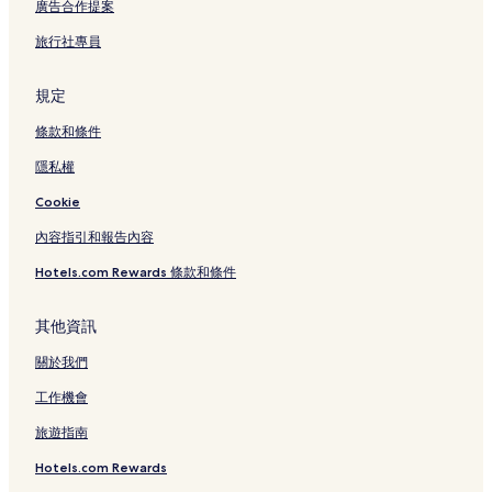
廣告合作提案
Bts 那那站附近的飯店
旅行社專員
Bravo BKK附近的飯店
斯里納卡林威洛大學附近的飯店
規定
泰國文化中心附近的飯店
條款和條件
阿索克飯店
隱私權
素坤逸飯店
Cookie
Fortune Tower 購物中心附近的飯店
內容指引和報告內容
巴基斯坦大使館附近的飯店
Hotels.com Rewards 條款和條件
通羅街附近的飯店
世貿中心附近的飯店
其他資訊
Terminal 21 購物中心附近的飯店
關於我們
Bts 阿索克站附近的飯店
工作機會
匈牙利大使館附近的飯店
旅遊指南
惠恭王夜市附近的飯店
Hotels.com Rewards
印度大使館附近的飯店