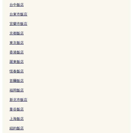
台中飯店
曼谷的方便購物的飯店
曼谷的提供免費早餐的飯店
台東市飯店
曼谷的奢華飯店
宜蘭市飯店
曼谷的設有廚房的飯店
京都飯店
曼谷的平價飯店
東京飯店
拉瑪 9 路的平價飯店
香港飯店
拉瑪 9 路的設有游泳池的飯店
羅東飯店
拉瑪 9 路的奢華飯店
恆春飯店
阿索克的方便購物的飯店
首爾飯店
阿索克的設有廚房的飯店
福岡飯店
阿索克的奢華飯店
新北市飯店
阿索克的設有游泳池的飯店
曼谷飯店
阿索克的商務飯店
上海飯店
阿索克的親子飯店
紐約飯店
阿索克的Spa 飯店