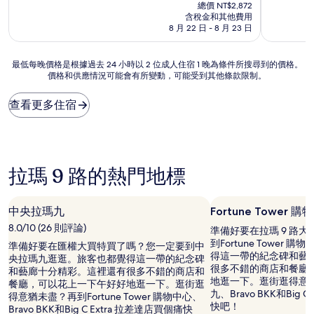
在
分
分
總價 NT$2,872
價
10
10
含稅金和其他費用
格
分，
分，
8 月 22 日 - 8 月 23 日
為
有
非
NT$2,440
夠
常
最
最低每晚價格是根據過去 24 小時以 2 位成人住宿 1 晚為條件所搜尋到的價格。
讚，
好，
價格和供應情況可能會有所變動，可能受到其他條款限制。
低
(1,000
(87
每
則
則
晚
評
評
查看更多住宿
價
論)
論)
格
是
根
據
拉瑪 9 路的熱門地標
過
去
24
中央拉瑪九
Fortune Tower 
小
8.0/10 (26 則評論)
時
準備好要在拉瑪 9 路
以
到Fortune Tower
準備好要在匯權大買特買了嗎？您一定要到中
2
得這一帶的紀念碑和藝
央拉瑪九逛逛。旅客也都覺得這一帶的紀念碑
位
很多不錯的商店和餐廳
和藝廊十分精彩。這裡還有很多不錯的商店和
成
地逛一下。逛街逛得意
餐廳，可以花上一下午好好地逛一下。逛街逛
人
九、Bravo BKK和Big 
得意猶未盡？再到Fortune Tower 購物中心、
住
快吧！
Bravo BKK和Big C Extra 拉差達店買個痛快