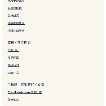
沖繩中部飯店
商城附近的飯店
花蓮縣飯店
韓國城附近的飯店
雲林飯店
曼谷飯店
沖繩南部飯店
中央拉瑪九附近的飯店
沖繩北部飯店
曼谷醫院附近的飯店
素坤逸站附近的飯店
支援和常見問題
健康樂園水療按摩阿索克附近的飯店
您的預訂
Big C Extra 拉差達店附近的飯店
常見問題
泰國康民醫院附近的飯店
聯絡我們
暹羅協會及班甘田附近的飯店
評論住宿
曼谷空丹站附近的飯店
丁登飯店
供應商、聯盟夥伴和媒體
泰國文化中心站附近的飯店
加入 Hotels.com 聯盟計畫
空堤北飯店
最新消息
小阿拉伯附近的飯店