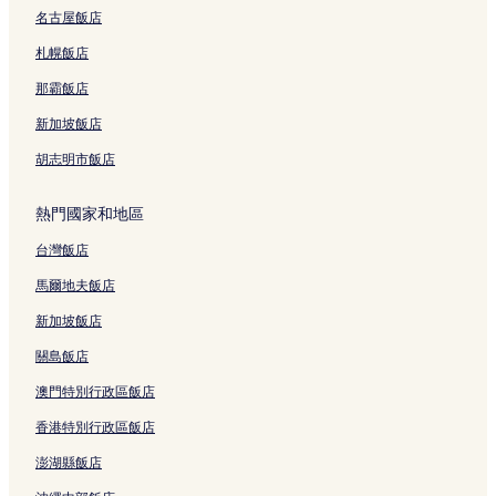
名古屋飯店
曼谷 5 星級飯店
札幌飯店
阿索克 2 星級飯店
阿索克 5 星級飯店
那霸飯店
阿索克 4 星級飯店
新加坡飯店
阿索克 3 星級飯店
胡志明市飯店
通羅街 5 星級飯店
熱門國家和地區
通羅街 4 星級飯店
台灣飯店
拉瑪 9 路 4 星級飯店
馬爾地夫飯店
拉瑪 9 路 3 星級飯店
拉瑪 9 路 2 星級飯店
新加坡飯店
通羅街的青年旅館
關島飯店
通羅街的旅館
澳門特別行政區飯店
曼谷的民宿
香港特別行政區飯店
匯權的青年旅館
澎湖縣飯店
匯權的出租公寓