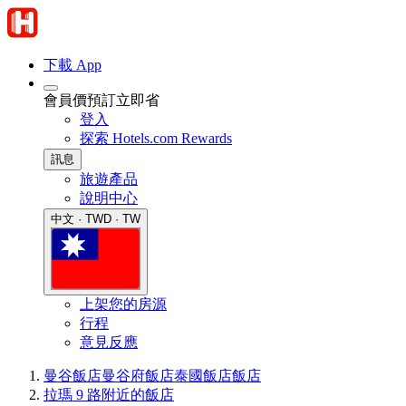
下載 App
會員價預訂立即省
登入
探索 Hotels.com Rewards
訊息
旅遊產品
說明中心
中文 · TWD · TW
上架您的房源
行程
意見反應
曼谷飯店
曼谷府飯店
泰國飯店
飯店
拉瑪 9 路附近的飯店