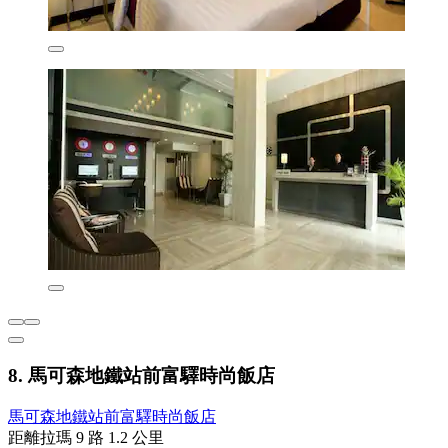
8. 馬可森地鐵站前富驛時尚飯店
馬可森地鐵站前富驛時尚飯店
距離拉瑪 9 路 1.2 公里