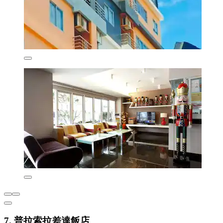
7. 普拉索拉差達飯店