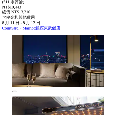
(511 則評論)
NT$10,443
總價 NT$13,210
含稅金和其他費用
8 月 11 日 - 8 月 12 日
Courtyard・Marriott銀座東武飯店