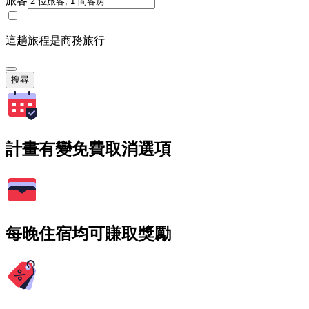
旅客
這趟旅程是商務旅行
搜尋
計畫有變免費取消選項
每晚住宿均可賺取獎勵