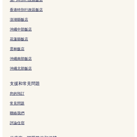
入谷站附近的飯店
香港特別行政區飯店
朝日啤酒總部大廈附近的飯店
澎湖縣飯店
玉姬稻荷神社附近的飯店
沖繩中部飯店
向島飯店
花蓮縣飯店
田原町站附近的飯店
雲林飯店
五條天神社附近的飯店
沖繩南部飯店
啤酒花街附近的飯店
沖繩北部飯店
吉原神社附近的飯店
吾妻橋飯店
支援和常見問題
東京都美術館附近的飯店
您的預訂
秋葉原飯店
常見問題
清水觀音堂附近的飯店
聯絡我們
東京飯店
評論住宿
淺草寺附近的飯店
上野站附近的飯店