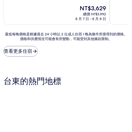
滿
滿
宿
宿
現
NT$3,629
分
分
在
10
10
總價 NT$3,992
價
分，
分，
8 月 7 日 - 8 月 8 日
格
好
好
為
極
極
NT$3,629
最
最低每晚價格是根據過去 24 小時以 2 位成人住宿 1 晚為條件所搜尋到的價格。
了，
了，
價格和供應情況可能會有所變動，可能受到其他條款限制。
低
(703
(75
每
則
則
晚
評
評
查看更多住宿
價
論)
論)
格
是
根
據
台東的熱門地標
過
去
24
小
時
以
2
位
成
人