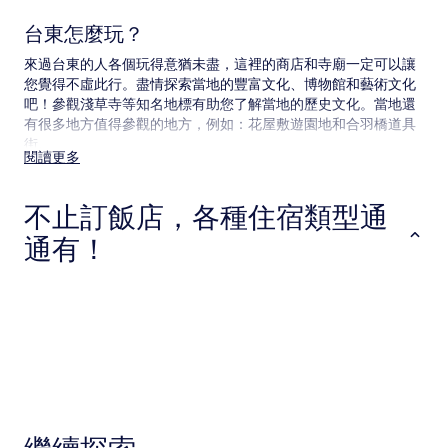
所
變
台東怎麼玩？
動，
來過台東的人各個玩得意猶未盡，這裡的商店和寺廟一定可以讓
可
能
您覺得不虛此行。盡情探索當地的豐富文化、博物館和藝術文化
受
吧！參觀淺草寺等知名地標有助您了解當地的歷史文化。當地還
到
有很多地方值得參觀的地方，例如：花屋敷遊園地和合羽橋道具
其
街。
他
閱讀更多
條
台東交通資訊
款
不止訂飯店，各種住宿類型通
限
附近的機場：
制。
通有！
台東距離羽田機場 (HND) 18.7 公里 (11.6 英里)
前往台東的火車
飯店
出租公寓
青年旅館
這個地區有下列火車站：
淺草站 (筑波快線)
淺草站
鶯谷站
飯店
出租公寓
青年旅館
前往台東的地鐵
當地的車站如下：