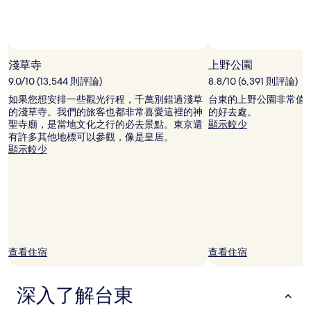
住
宿
1
晚
相片來源：JNTO
相
為
片
淺草寺
上野公園
條
來
9.0/10 (13,544 則評論)
8.8/10 (6,391 則評論)
件
源：
所
如果您想安排一些觀光行程，千萬別錯過淺草
台東的上野公園非常值
JNTO，
搜
的淺草寺。我們的旅客也都非常喜愛這裡的神
的好去處。
開
尋
聖寺廟，是當地文化之行的必去景點。東京還
顯示較少
源
到
有許多其他地標可以參觀，像是皇居。
相
的
顯示較少
片
價
格。
價
格
和
供
應
情
查看住宿
查看住宿
況
可
能
深入了解台東
會
有