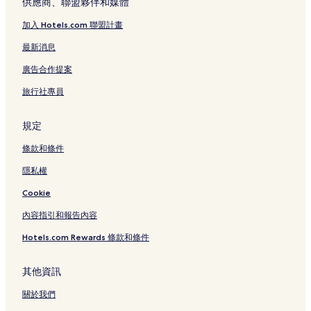
供應商、聯盟夥伴和媒體
傳法院附近的飯店
加入 Hotels.com 聯盟計畫
雷門飯店
最新消息
藏前神社附近的飯店
廣告合作提案
東京晴空塔站附近的飯店
旅行社專員
國立國會圖書館國際兒童圖書館附近的飯店
上野公園附近的飯店
規定
東京藝術大學藝術博物館附近的飯店
條款和條件
台東飯店
隱私權
墨田水族館附近的飯店
Cookie
本龍院附近的飯店
內容指引和報告內容
錦糸町站附近的飯店
Hotels.com Rewards 條款和條件
淺草公會堂附近的飯店
京成上野站附近的飯店
其他資訊
藏前飯店
關於我們