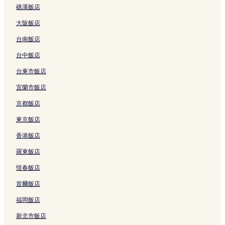
東京國立博物館
礁溪飯店
台東的旅館
國立西洋美術館
上野之森 Sakura Terrace 購物中心
大阪飯店
御台場海濱樂園的飯店式公寓
台南飯店
荒川的飯店式公寓
台中飯店
日暮里布料街的青年旅館
中野的出租公寓
台東市飯店
豐島的旅館
宜蘭市飯店
豐島的青年旅館
京都飯店
豐島的出租公寓
東京飯店
大久保的出租公寓
香港飯店
港區的青年旅館
羅東飯店
港區的飯店式公寓
恆春飯店
道玄坂的出租公寓
首爾飯店
中央區的青年旅館
福岡飯店
中央區的飯店式公寓
新北市飯店
東京的旅館