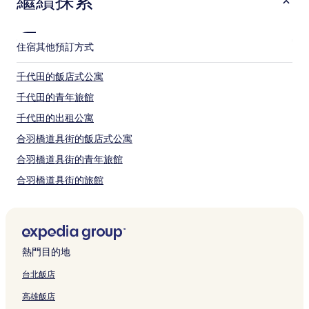
繼續探索
入谷站
田原町站
稻荷町站
住宿
其他預訂方式
台東有哪些玩樂景點？
千代田的飯店式公寓
台東必訪景點
千代田的青年旅館
淺草寺
千代田的出租公寓
吉原神社
淺草神社
合羽橋道具街的飯店式公寓
雷門
隅田川
合羽橋道具街的青年旅館
台東的當地玩樂：
合羽橋道具街的旅館
花屋敷遊園地
板橋的青年旅館
合羽橋道具街
板橋的出租公寓
淺草 ROX 百貨公司
啤酒花街
北的青年旅館
淺草公會堂
熱門目的地
墨田的旅館
台東其他熱門景點
台北飯店
墨田的青年旅館
新仲見世商店街
高雄飯店
國立科學博物館
台東的青年旅館