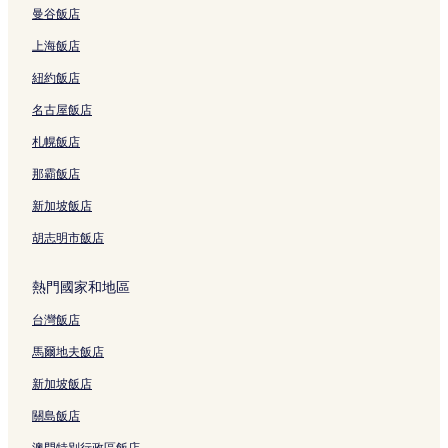
曼谷飯店
東京的青年旅館
上海飯店
東京的飯店式公寓
紐約飯店
東京的出租公寓
名古屋飯店
合羽橋道具街 3 星級飯店
札幌飯店
合羽橋道具街 2 星級飯店
台東 3 星級飯店
那霸飯店
台東 4 星級飯店
新加坡飯店
台東 2 星級飯店
胡志明市飯店
上野飯店
熱門國家和地區
閥天堂附近的飯店
台灣飯店
木馬亭附近的飯店
馬爾地夫飯店
蛇骨湯附近的飯店
淺草演藝廳附近的飯店
新加坡飯店
江戶下町傳統工藝館附近的飯店
關島飯店
一葉紀念博物館附近的飯店
澳門特別行政區飯店