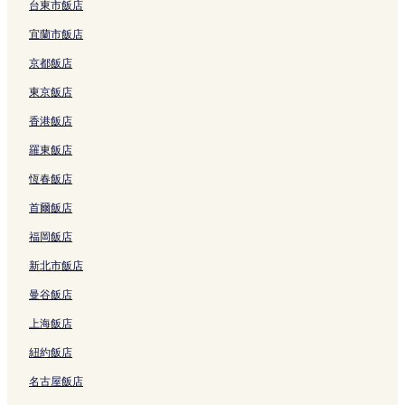
飯田橋站附近的飯店
台東市飯店
東京巨蛋附近的飯店
宜蘭市飯店
靖國神社附近的飯店
京都飯店
神田小川町飯店
東京飯店
神田猿樂町飯店
香港飯店
御茶之水飯店
羅東飯店
秋葉原電器街附近的飯店
恆春飯店
新御茶之水站附近的飯店
首爾飯店
北之丸公園附近的飯店
福岡飯店
日中友好會館美術館附近的飯店
新北市飯店
秋葉原飯店
曼谷飯店
西神田飯店
上海飯店
東京飯店
紐約飯店
竹橋站附近的飯店
名古屋飯店
東京站附近的飯店