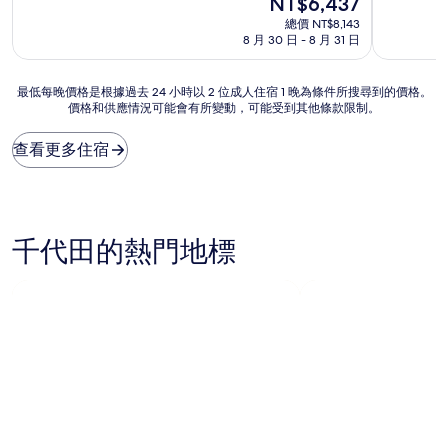
NT$6,437
分
分
在
10
10
總價 NT$8,143
價
分，
分，
8 月 30 日 - 8 月 31 日
格
好
好
為
極
極
NT$6,437
最
最低每晚價格是根據過去 24 小時以 2 位成人住宿 1 晚為條件所搜尋到的價格。
了，
了，
價格和供應情況可能會有所變動，可能受到其他條款限制。
低
(1,525
(1,284
每
則
則
晚
評
評
查看更多住宿
價
論)
論)
格
是
根
據
千代田的熱門地標
過
去
24
小
時
以
2
位
成
人
住