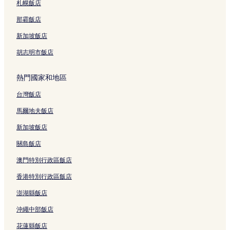
札幌飯店
神田三崎町飯店
日本足球博物館附近的飯店
那霸飯店
湯島飯店
新加坡飯店
神保町站附近的飯店
胡志明市飯店
春日站附近的飯店
熱門國家和地區
內神田飯店
台灣飯店
小石川後樂園庭園附近的飯店
馬爾地夫飯店
新日本橋站附近的飯店
神田北乘物町飯店
新加坡飯店
東京復活大教堂附近的飯店
關島飯店
本鄉三丁目站附近的飯店
澳門特別行政區飯店
東京巨蛋城遊樂園附近的飯店
香港特別行政區飯店
京成上野站附近的飯店
澎湖縣飯店
千鳥淵戰亡者墓園附近的飯店
沖繩中部飯店
丸之內飯店
花蓮縣飯店