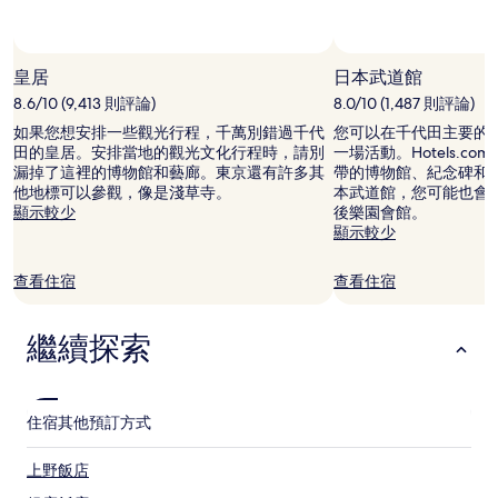
宿
1
晚
相片來源：JNTO
相
為
片
皇居
日本武道館
條
來
8.6/10 (9,413 則評論)
8.0/10 (1,487 則評論)
件
源：
所
如果您想安排一些觀光行程，千萬別錯過千代
您可以在千代田主要的
JNTO，
搜
田的皇居。安排當地的觀光文化行程時，請別
一場活動。Hotels.c
開
尋
漏掉了這裡的博物館和藝廊。東京還有許多其
帶的博物館、紀念碑和
源
到
他地標可以參觀，像是淺草寺。
本武道館，您可能也會
相
的
顯示較少
後樂園會館。
片
價
顯示較少
格。
價
查看住宿
查看住宿
格
和
供
繼續探索
應
情
況
可
住宿
其他預訂方式
能
會
有
上野飯店
所