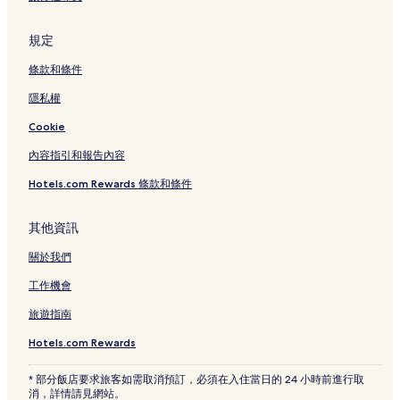
東京的設有游泳池的飯店
東京的寵物友善飯店
規定
東京的商務飯店
條款和條件
東京的性別友善飯店
隱私權
東京的溫泉飯店
Cookie
東京的親子飯店
內容指引和報告內容
東京的提供免費早餐的飯店
Hotels.com Rewards 條款和條件
東京的方便購物的飯店
東京的奢華飯店
其他資訊
東京的平價飯店
關於我們
東京的設有停車場的飯店
工作機會
東京的Spa 飯店
旅遊指南
東京的設有廚房的飯店
Hotels.com Rewards
東京的設有健身中心的飯店
* 部分飯店要求旅客如需取消預訂，必須在入住當日的 24 小時前進行取
京橋的方便購物的飯店
消，詳情請見網站。