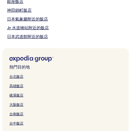
銀座飯店
變
動，
神田錦町飯店
可
能
日本氣象廳附近的飯店
受
Jr 水道橋站附近的飯店
到
其
日本武道館附近的飯店
他
條
國立國會圖書館東京本館附近的飯店
款
大手町站附近的飯店
限
制。
皇居東御苑附近的飯店
熱門目的地
千代田飯店
台北飯店
文京區公所附近的飯店
高雄飯店
神田須田町飯店
礁溪飯店
水道橋飯店
大阪飯店
一橋飯店
台南飯店
明治大學博物館附近的飯店
台中飯店
昭和館附近的飯店