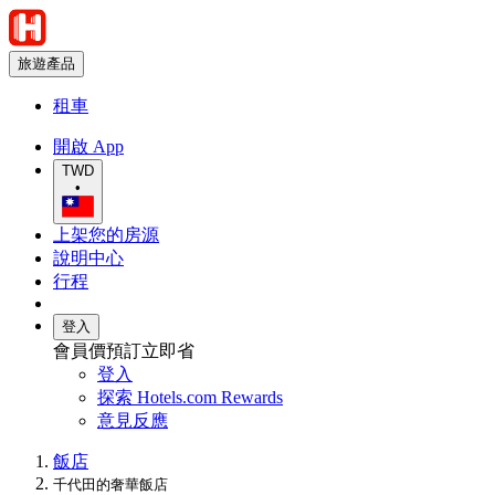
旅遊產品
租車
開啟 App
TWD
•
上架您的房源
說明中心
行程
登入
會員價預訂立即省
登入
探索 Hotels.com Rewards
意見反應
飯店
千代田的奢華飯店