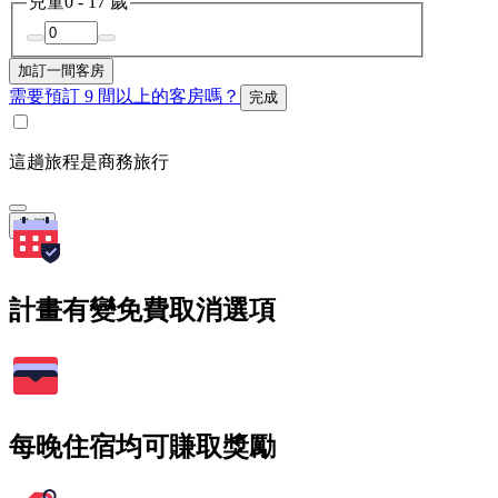
兒童
0 - 17 歲
加訂一間客房
需要預訂 9 間以上的客房嗎？
完成
這趟旅程是商務旅行
搜尋
計畫有變免費取消選項
每晚住宿均可賺取獎勵