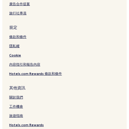
墨田的旅館
廣告合作提案
台東的旅館
旅行社專員
台東的飯店式公寓
台東的青年旅館
規定
御台場海濱樂園的飯店式公寓
條款和條件
荒川的飯店式公寓
隱私權
日暮里布料街的青年旅館
Cookie
中野的出租公寓
內容指引和報告內容
豐島的出租公寓
Hotels.com Rewards 條款和條件
豐島的旅館
豐島的青年旅館
其他資訊
大久保的出租公寓
關於我們
港區的飯店式公寓
工作機會
港區的青年旅館
旅遊指南
道玄坂的出租公寓
Hotels.com Rewards