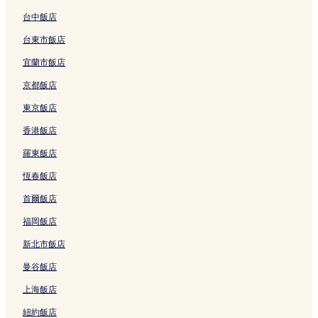
台中飯店
御茶之水飯店
上野阿美橫商店街附近的飯店
台東市飯店
秋葉原飯店
宜蘭市飯店
外濠公園附近的飯店
京都飯店
西神田飯店
東京飯店
東京飯店
香港飯店
八丁堀飯店
羅東飯店
三丁目飯店
恆春飯店
竹橋站附近的飯店
首爾飯店
東京站附近的飯店
福岡飯店
神田三崎町飯店
新北市飯店
神保町站附近的飯店
曼谷飯店
市谷站附近的飯店
上海飯店
平將門首塚附近的飯店
紐約飯店
春日站附近的飯店