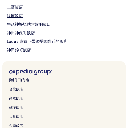
千代田必訪景點
上野飯店
皇居
銀座飯店
日本武道館
神田明神
牛込神樂坂站附近的飯店
丸之內大廈
神田神保町飯店
國立國會圖書館東京本館
Laqua 東京巨蛋後樂園附近的飯店
千代田的當地玩樂：
神田錦町飯店
東京國立近代美術館
皇居東御苑
Jr 水道橋站附近的飯店
曼德拉凱動漫綜合商店
日本武道館附近的飯店
秋葉原電器街
帝國劇場
千代田飯店
熱門目的地
千代田其他熱門景點
文京區公所附近的飯店
台北飯店
新大谷飯店
平河天滿宮附近的飯店
東京中城日比谷
高雄飯店
東京寶塚劇場
水道橋飯店
創新劇院
礁溪飯店
一橋飯店
二之丸庭園
大阪飯店
飯田橋站附近的飯店
台南飯店
東京巨蛋附近的飯店