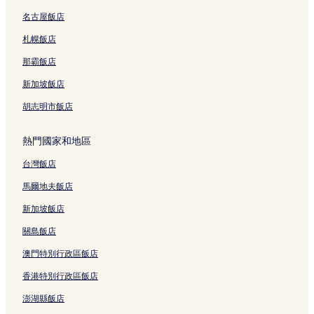
名古屋飯店
妻戀神社附近的飯店
札幌飯店
飯田橋飯店
後樂園會館附近的飯店
那霸飯店
東京巨蛋城遊樂園附近的飯店
新加坡飯店
千鳥淵戰亡者墓園附近的飯店
胡志明市飯店
神田淡路町飯店
熱門國家和地區
千鳥淵遊步道附近的飯店
台灣飯店
寶生能樂堂附近的飯店
馬爾地夫飯店
後樂園飯店
Tenq 宇宙博物館附近的飯店
新加坡飯店
神田站附近的飯店
關島飯店
千鳥之淵公園附近的飯店
澳門特別行政區飯店
御茶之水站附近的飯店
香港特別行政區飯店
日暮里站附近的飯店
澎湖縣飯店