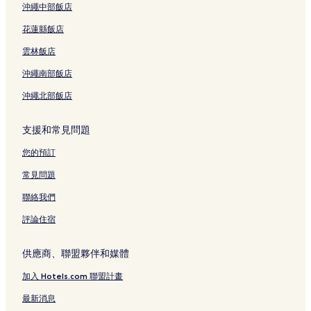
淺草飯店
沖繩中部飯店
棒球名人堂暨博物館附近的飯店
花蓮縣飯店
赤坂見附站附近的飯店
雲林飯店
神田駿河台飯店
沖繩南部飯店
二重橋附近的飯店
沖繩北部飯店
東京國立近代美術館附近的飯店
千代田的出租公寓
支援和常見問題
千代田的青年旅館
您的預訂
合羽橋道具街的旅館
常見問題
合羽橋道具街的飯店式公寓
聯絡我們
合羽橋道具街的青年旅館
評論住宿
板橋的青年旅館
板橋的出租公寓
供應商、聯盟夥伴和媒體
北的青年旅館
加入 Hotels.com 聯盟計畫
墨田的青年旅館
最新消息