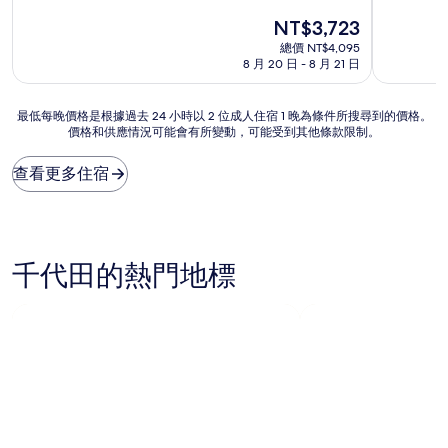
滿
滿
宿
宿
現
NT$3,723
分
分
在
10
10
總價 NT$4,095
價
分，
分，
8 月 20 日 - 8 月 21 日
格
好
好
為
極
極
NT$3,723
最
最低每晚價格是根據過去 24 小時以 2 位成人住宿 1 晚為條件所搜尋到的價格。
了，
了，
價格和供應情況可能會有所變動，可能受到其他條款限制。
低
(711
(77
每
則
則
晚
評
評
查看更多住宿
價
論)
論)
格
是
根
據
千代田的熱門地標
過
去
24
小
時
以
2
位
成
人