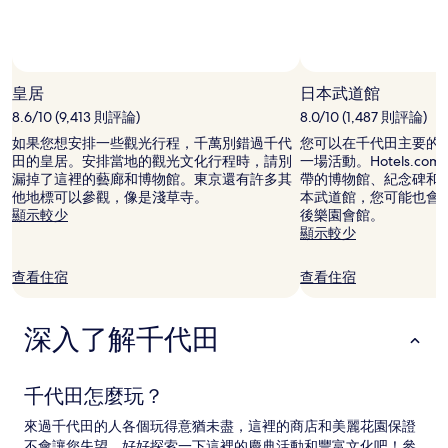
住
宿
1
晚
相片來源：JNTO
相
為
片
皇居
日本武道館
條
來
8.6/10 (9,413 則評論)
8.0/10 (1,487 則評論)
件
源：
所
如果您想安排一些觀光行程，千萬別錯過千代
您可以在千代田主要的
JNTO，
搜
田的皇居。安排當地的觀光文化行程時，請別
一場活動。Hotels.c
開
尋
漏掉了這裡的藝廊和博物館。東京還有許多其
帶的博物館、紀念碑和
源
到
他地標可以參觀，像是淺草寺。
本武道館，您可能也會
相
的
顯示較少
後樂園會館。
片
價
顯示較少
格。
價
查看住宿
查看住宿
格
和
供
深入了解千代田
應
情
況
可
千代田怎麼玩？
能
會
來過千代田的人各個玩得意猶未盡，這裡的商店和美麗花園保證
有
不會讓您失望。好好探索一下這裡的慶典活動和豐富文化吧！參