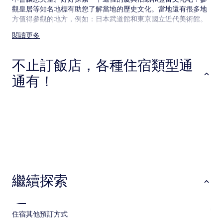
所
觀皇居等知名地標有助您了解當地的歷史文化。當地還有很多地
變
方值得參觀的地方，例如：日本武道館和東京國立近代美術館。
動，
可
閱讀更多
千代田交通資訊
能
受
附近的機場：
到
不止訂飯店，各種住宿類型通
其
千代田距離羽田機場 (HND) 16.3 公里 (10.1 英里)
通有！
他
條
前往千代田的火車
款
飯店
出租公寓
青年旅館
這個地區有下列火車站：
限
制。
JR 水道橋站
飯田橋站
御茶之水站
前往千代田的地鐵
飯店
出租公寓
青年旅館
當地的車站如下：
繼續探索
九段下站
竹橋站
神保町站
千代田有哪些玩樂景點？
住宿
其他預訂方式