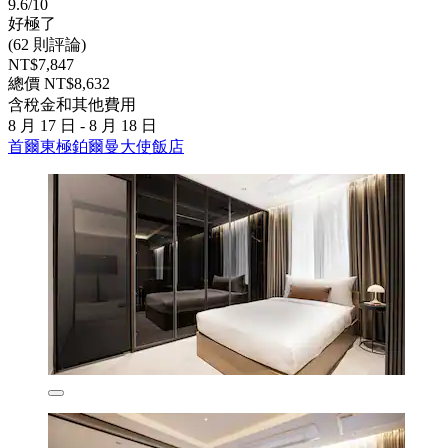
9.6/10
好極了
(62 則評論)
NT$7,847
總價 NT$8,632
含稅金和其他費用
8 月 17 日 - 8 月 18 日
首爾東極鉑爾曼大使飯店