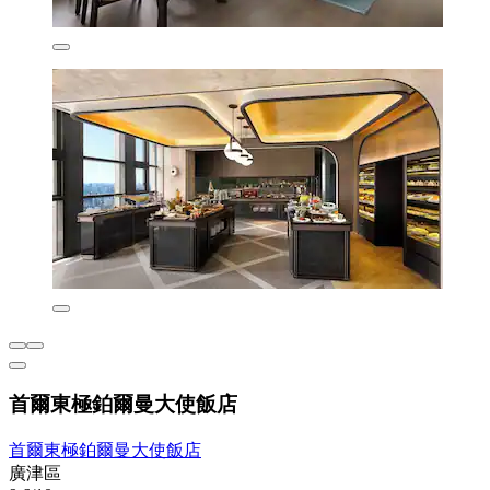
首爾東極鉑爾曼大使飯店
首爾東極鉑爾曼大使飯店
廣津區