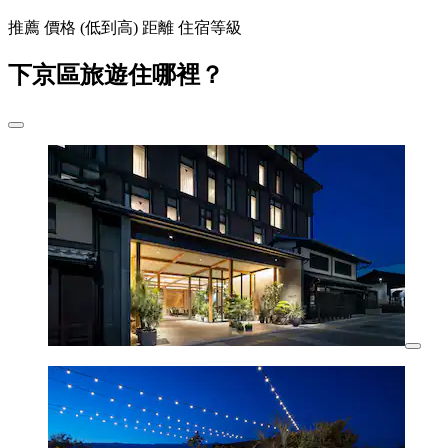
推薦
價格 (低到高)
距離
住宿等級
下京區旅遊住哪裡？