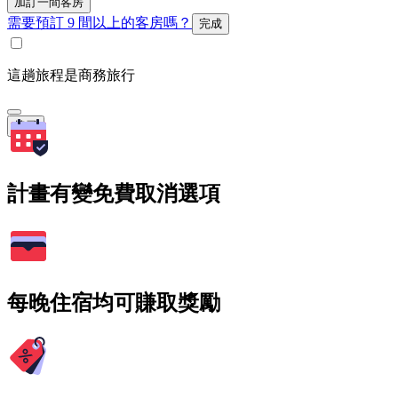
加訂一間客房
需要預訂 9 間以上的客房嗎？
完成
這趟旅程是商務旅行
搜尋
計畫有變免費取消選項
每晚住宿均可賺取獎勵