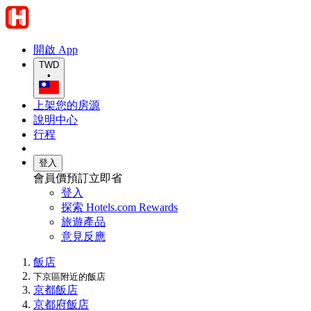
開啟 App
TWD
•
上架您的房源
說明中心
行程
登入
會員價預訂立即省
登入
探索 Hotels.com Rewards
旅遊產品
意見反應
飯店
下京區附近的飯店
京都飯店
京都府飯店