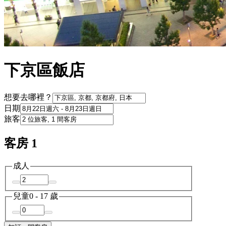
下京區飯店
想要去哪裡？
日期
旅客
客房 1
成人
兒童
0 - 17 歲