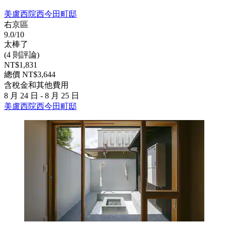
美盧西院西今田町邸
右京區
9.0/10
太棒了
(4 則評論)
NT$1,831
總價 NT$3,644
含稅金和其他費用
8 月 24 日 - 8 月 25 日
美盧西院西今田町邸