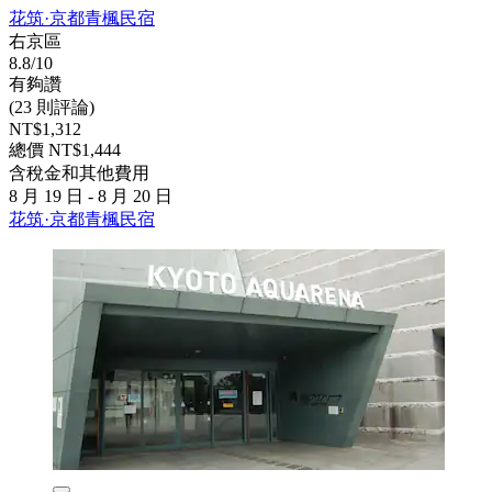
花筑·京都青楓民宿
右京區
8.8/10
有夠讚
(23 則評論)
NT$1,312
總價 NT$1,444
含稅金和其他費用
8 月 19 日 - 8 月 20 日
花筑·京都青楓民宿