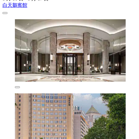
白天鵝賓館