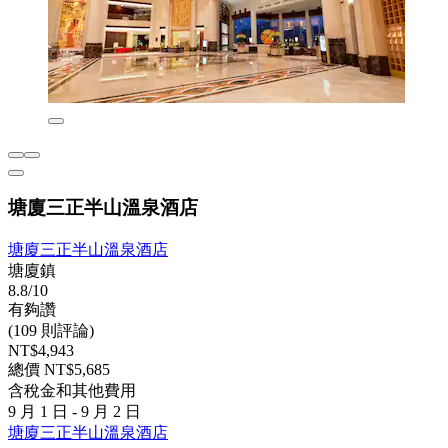
塘廈三正半山溫泉酒店
塘廈三正半山溫泉酒店
塘廈鎮
8.8/10
有夠讚
(109 則評論)
NT$4,943
總價 NT$5,685
含稅金和其他費用
9 月 1 日 - 9 月 2 日
塘廈三正半山溫泉酒店