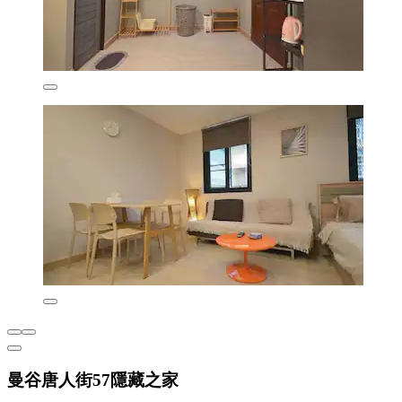
曼谷唐人街57隱藏之家