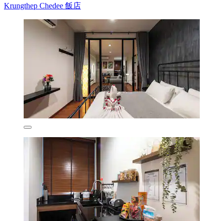
Krungthep Chedee 飯店