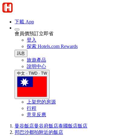
下載 App
會員價預訂立即省
登入
探索 Hotels.com Rewards
訊息
旅遊產品
說明中心
中文 · TWD · TW
上架您的房源
行程
意見反應
曼谷飯店
曼谷府飯店
泰國飯店
飯店
邦巴沙都拍附近的飯店