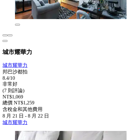
城市耀華力
城市耀華力
邦巴沙都拍
8.4/10
非常好
(7 則評論)
NT$1,069
總價 NT$1,259
含稅金和其他費用
8 月 21 日 - 8 月 22 日
城市耀華力