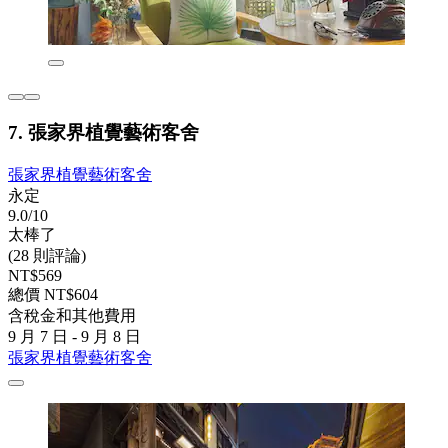
7. 張家界植覺藝術客舍
張家界植覺藝術客舍
永定
9.0/10
太棒了
(28 則評論)
NT$569
總價 NT$604
含稅金和其他費用
9 月 7 日 - 9 月 8 日
張家界植覺藝術客舍