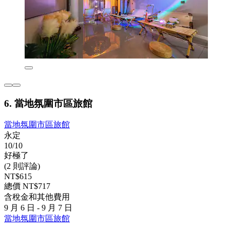
6. 當地氛圍市區旅館
當地氛圍市區旅館
永定
10/10
好極了
(2 則評論)
NT$615
總價 NT$717
含稅金和其他費用
9 月 6 日 - 9 月 7 日
當地氛圍市區旅館