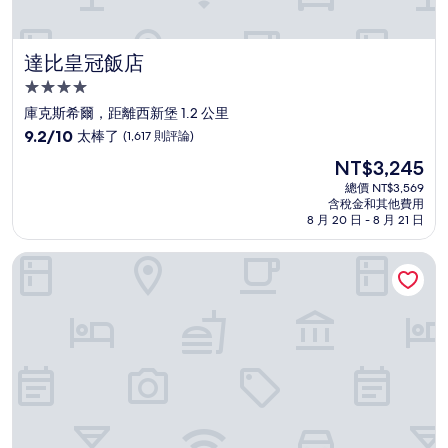
達比皇冠飯店
達比皇冠飯店
4.0
星
庫克斯希爾，距離西新堡 1.2 公里
級
9.2
9.2/10
太棒了
(1,617 則評論)
住
分，
現
NT$3,245
滿
宿
在
分
總價 NT$3,569
價
含稅金和其他費用
10
格
8 月 20 日 - 8 月 21 日
分，
為
太
NT$3,245
北極星漢彌爾頓飯店
棒
了，
(1,617
則
評
論)