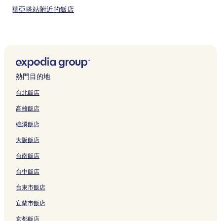
華亞搭站附近的飯店
麥格理希爾斯飯店
艾爾莫谷飯店
達力飯店
瓦拉拉國家公園附近的飯店
熱門目的地
漢彌爾頓飯店
台北飯店
梅里韋瑟飯店
高雄飯店
希漢普頓飯店
礁溪飯店
天鵝海海角飯店
大阪飯店
北萊姆頓飯店
台南飯店
紐卡索付費區內轉乘站附近的飯店
亞當斯敦飯店
台中飯店
卡麥隆公園飯店
台東市飯店
太平洋沙丘高爾夫球場附近的飯店
宜蘭市飯店
美達維飯店
京都飯店