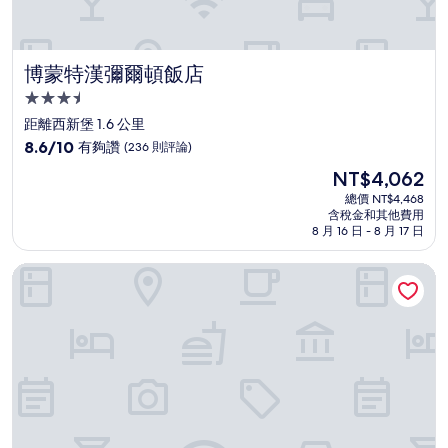
博蒙特漢彌爾頓飯店
博蒙特漢彌爾頓飯店
3.5
星
距離西新堡 1.6 公里
級
8.6
8.6/10
有夠讚
(236 則評論)
住
分，
現
NT$4,062
滿
宿
在
分
總價 NT$4,468
價
含稅金和其他費用
10
格
8 月 16 日 - 8 月 17 日
分，
為
有
NT$4,062
海灘上諾亞飯店
夠
讚，
(236
則
評
論)