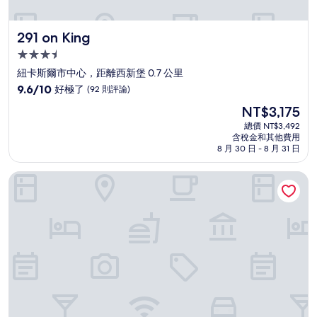
291 on King
291 on King
3.5
星
紐卡斯爾市中心，距離西新堡 0.7 公里
級
9.6
9.6/10
好極了
(92 則評論)
住
分，
現
NT$3,175
滿
宿
在
分
總價 NT$3,492
價
含稅金和其他費用
10
格
8 月 30 日 - 8 月 31 日
分，
為
好
NT$3,175
金銀花公寓 - 紐卡斯爾 B7
極
了，
(92
則
評
論)