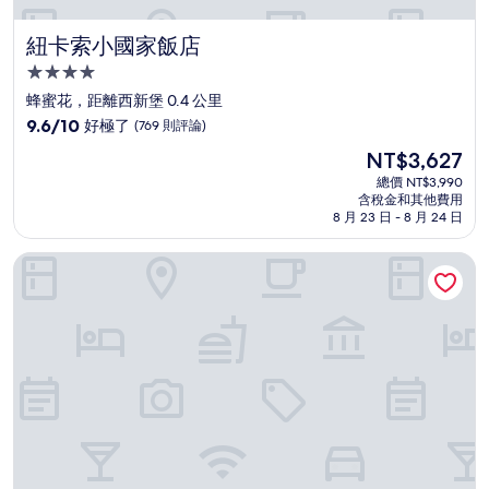
紐卡索小國家飯店
紐卡索小國家飯店
4.0
星
蜂蜜花，距離西新堡 0.4 公里
級
9.6
9.6/10
好極了
(769 則評論)
住
分，
現
NT$3,627
滿
宿
在
分
總價 NT$3,990
價
含稅金和其他費用
10
格
8 月 23 日 - 8 月 24 日
分，
為
好
NT$3,627
Crystalbrook 金斯利飯店
極
了，
(769
則
評
論)