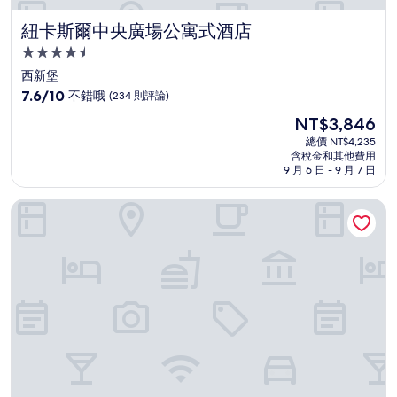
紐卡斯爾中央廣場公寓式酒店
紐卡斯爾中央廣場公寓式酒店
4.5
星
西新堡
級
7.6
7.6/10
不錯哦
(234 則評論)
住
分，
現
NT$3,846
滿
宿
在
分
總價 NT$4,235
價
含稅金和其他費用
10
格
9 月 6 日 - 9 月 7 日
分，
為
不
NT$3,846
紐卡斯爾尋求飯店
錯
哦，
(234
則
評
論)