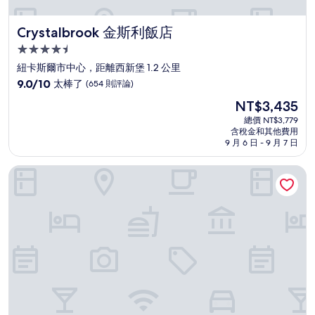
Crystalbrook 金斯利飯店
Crystalbrook 金斯利飯店
4.5
星
紐卡斯爾市中心，距離西新堡 1.2 公里
級
9.0
9.0/10
太棒了
(654 則評論)
住
分，
現
NT$3,435
滿
宿
在
分
總價 NT$3,779
價
含稅金和其他費用
10
格
9 月 6 日 - 9 月 7 日
分，
為
太
NT$3,435
Newcastle QT 飯店
棒
了，
(654
則
評
論)