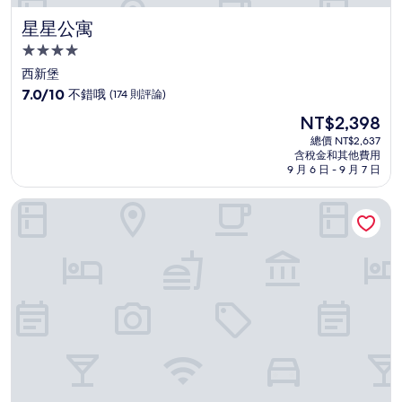
星星公寓
星星公寓
4.0
星
西新堡
級
7.0
7.0/10
不錯哦
(174 則評論)
住
分，
現
NT$2,398
滿
宿
在
分
總價 NT$2,637
價
含稅金和其他費用
10
格
9 月 6 日 - 9 月 7 日
分，
為
不
NT$2,398
紐卡斯爾中央廣場公寓式酒店
錯
哦，
(174
則
評
論)