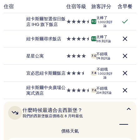
過
住宿
住宿等級
旅客評分
含早餐
去
24
太棒了
紐卡斯爾智選假日飯
小
4.5
9.2
1,002 則評
店 IHG 旗下飯店
時
論
星
以
級
2
太棒了
住
紐卡斯爾尋求飯店
4.5
9.0
位
515 則評論
宿
星
成
級
人
不錯哦
住
星星公寓
4.0
7.0
住
174 則評論
宿
星
宿
級
1
不錯哦
住
宜必思紐卡斯爾飯店
3.5
7.4
1,002 則評
晚
論
宿
星
為
級
條
紐卡斯爾中央廣場公
不錯哦
住
4.5
7.6
件
寓式酒店
234 則評論
宿
星
所
級
搜
住
尋
什
什麼時候最適合去西新堡？
宿
到
麼
我們的西新堡飯店價格在 8 月時最低
時
的
候
價
最
價格
天氣
格。
適
價
合