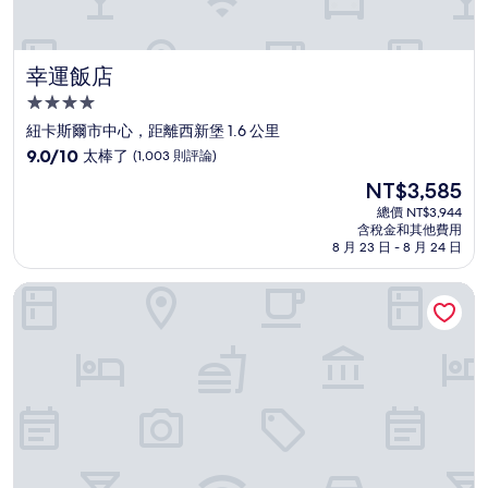
幸運飯店
幸運飯店
4.0
星
紐卡斯爾市中心，距離西新堡 1.6 公里
級
9.0
9.0/10
太棒了
(1,003 則評論)
住
分，
現
NT$3,585
滿
宿
在
分
總價 NT$3,944
價
含稅金和其他費用
10
格
8 月 23 日 - 8 月 24 日
分，
為
太
NT$3,585
博蒙特漢彌爾頓飯店
棒
了，
(1,003
則
評
論)