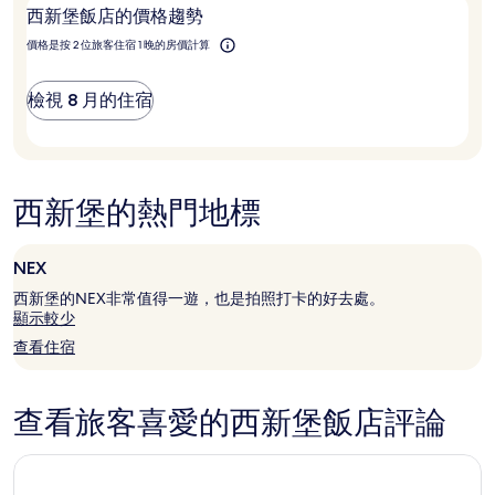
格
西新堡飯店的價格趨勢
去
和
西
價格是按 2 位旅客住宿 1 晚的房價計算
供
新
應
堡？
情
檢視 8 月的住宿
況
可
能
會
有
西新堡的熱門地標
所
變
動，
NEX
可
能
西新堡的NEX非常值得一遊，也是拍照打卡的好去處。
受
顯示較少
到
查看住宿
其
他
條
款
查看旅客喜愛的西新堡飯店評論
限
制。
紐卡斯爾智選假日飯店 IHG 旗下飯店