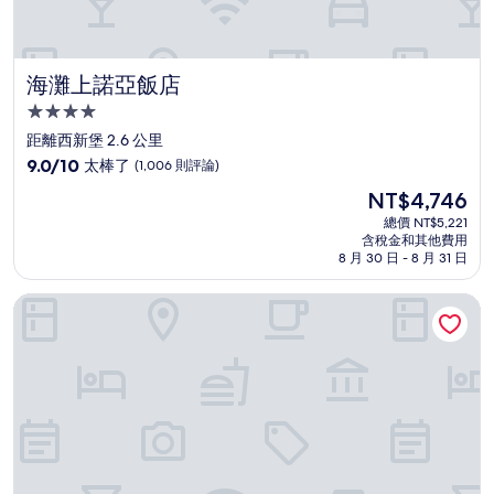
海灘上諾亞飯店
海灘上諾亞飯店
4.0
星
距離西新堡 2.6 公里
級
9.0
9.0/10
太棒了
(1,006 則評論)
住
分，
現
NT$4,746
滿
宿
在
分
總價 NT$5,221
價
含稅金和其他費用
10
格
8 月 30 日 - 8 月 31 日
分，
為
太
NT$4,746
華光國際商務大飯店
棒
了，
(1,006
則
評
論)