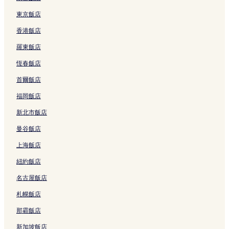
新堡飯店
東京飯店
富勒頓灣飯店
香港飯店
黑丘飯店
羅東飯店
科塔拉飯店
恆春飯店
米勒斯森林飯店
首爾飯店
Nex附近的飯店
福岡飯店
新蘭頓飯店
新北市飯店
丁吉拉高地飯店
曼谷飯店
馬蒙岬飯店
上海飯店
庫拉岡飯店
紐約飯店
美特蘭的奢華飯店
名古屋飯店
美特蘭的設有游泳池的飯店
恩瑞斯鎮的設有停車場的飯店
札幌飯店
波高爾賓的酒莊飯店
那霸飯店
波高爾賓的寵物友善飯店
新加坡飯店