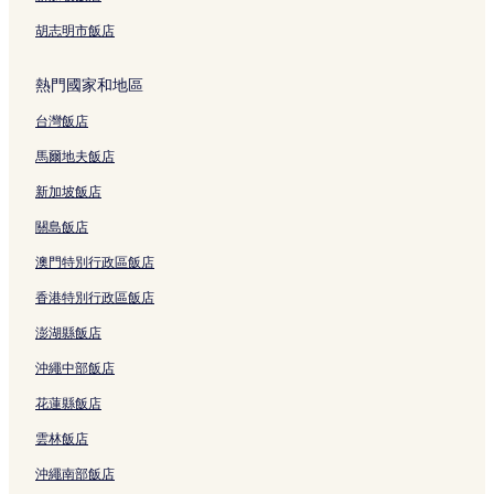
洛夫戴爾的酒莊飯店
胡志明市飯店
獵人谷的提供無線上網的飯店
熱門國家和地區
獵人谷的親子飯店
台灣飯店
新堡的汽車旅館
辛格爾頓的汽車旅館
馬爾地夫飯店
達德利海灘的汽車旅館
新加坡飯店
馬蹄海灘 5 星級飯店
關島飯店
美特蘭 4 星級飯店
澳門特別行政區飯店
Salamander 灣 2 星級飯店
香港特別行政區飯店
澎湖縣飯店
沖繩中部飯店
花蓮縣飯店
雲林飯店
沖繩南部飯店