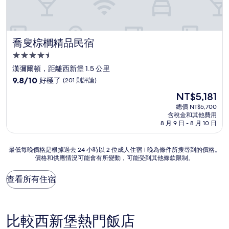
喬叟棕櫚精品民宿
喬叟棕櫚精品民宿
4.5
星
漢彌爾頓，距離西新堡 1.5 公里
級
9.8
9.8/10
好極了
(201 則評論)
住
分，
現
NT$5,181
滿
宿
在
分
總價 NT$5,700
價
含稅金和其他費用
10
格
8 月 9 日 - 8 月 10 日
分，
為
好
NT$5,181
極
最
最低每晚價格是根據過去 24 小時以 2 位成人住宿 1 晚為條件所搜尋到的價格。
了，
價格和供應情況可能會有所變動，可能受到其他條款限制。
低
(201
每
則
晚
查看所有住宿
評
價
論)
格
是
根
比較西新堡熱門飯店
據