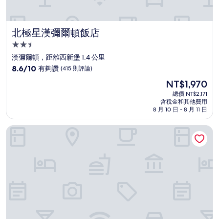
北極星漢彌爾頓飯店
北極星漢彌爾頓飯店
2.5
星
漢彌爾頓，距離西新堡 1.4 公里
級
8.6
8.6/10
有夠讚
(415 則評論)
住
分，
現
NT$1,970
滿
宿
在
分
總價 NT$2,171
價
含稅金和其他費用
10
格
8 月 10 日 - 8 月 11 日
分，
為
有
NT$1,970
幸運飯店
夠
讚，
(415
則
評
論)