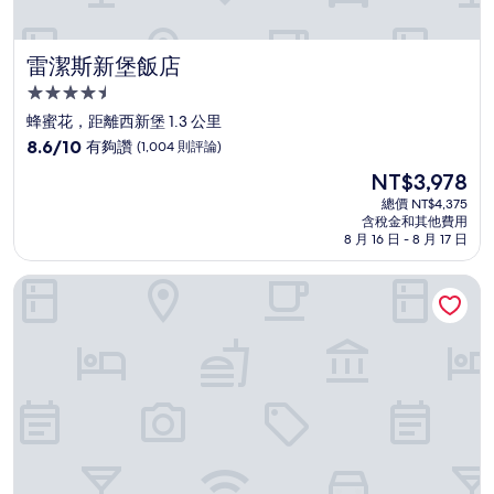
雷潔斯新堡飯店
雷潔斯新堡飯店
4.5
星
蜂蜜花，距離西新堡 1.3 公里
級
8.6
8.6/10
有夠讚
(1,004 則評論)
住
分，
現
NT$3,978
滿
宿
在
分
總價 NT$4,375
價
含稅金和其他費用
10
格
8 月 16 日 - 8 月 17 日
分，
為
有
NT$3,978
達比皇冠飯店
夠
讚，
(1,004
則
評
論)