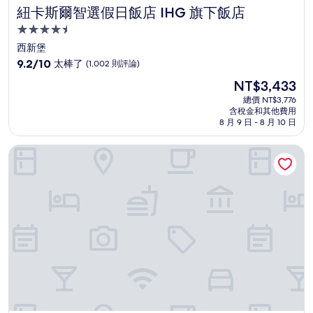
紐卡斯爾智選假日飯店 IHG 旗下飯店
紐卡斯爾智選假日飯店 IHG 旗下飯店
4.5
星
西新堡
級
9.2
9.2/10
太棒了
(1,002 則評論)
住
分，
現
NT$3,433
滿
宿
在
分
總價 NT$3,776
價
含稅金和其他費用
10
格
8 月 9 日 - 8 月 10 日
分，
為
太
NT$3,433
西紐卡斯爾奎斯特飯店
棒
了，
(1,002
則
評
論)