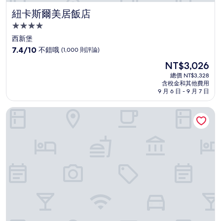
紐卡斯爾美居飯店
紐卡斯爾美居飯店
4.0
星
西新堡
級
7.4
7.4/10
不錯哦
(1,000 則評論)
住
分，
現
NT$3,026
滿
宿
在
分
總價 NT$3,328
價
含稅金和其他費用
10
格
9 月 6 日 - 9 月 7 日
分，
為
不
NT$3,026
星星公寓
錯
哦，
(1,000
則
評
論)