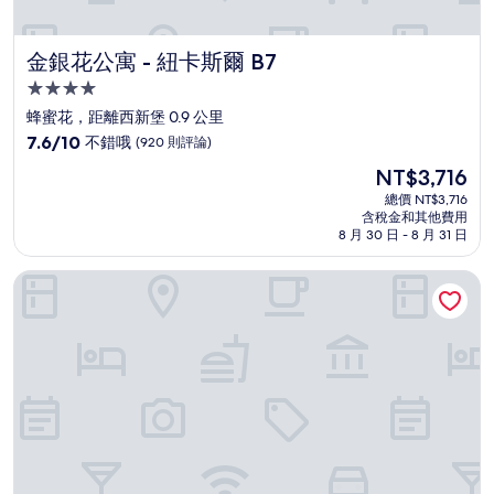
金銀花公寓 - 紐卡斯爾 B7
金銀花公寓 - 紐卡斯爾 B7
4.0
星
蜂蜜花，距離西新堡 0.9 公里
級
7.6
7.6/10
不錯哦
(920 則評論)
住
分，
現
NT$3,716
滿
宿
在
分
總價 NT$3,716
價
含稅金和其他費用
10
格
8 月 30 日 - 8 月 31 日
分，
為
不
NT$3,716
雷潔斯新堡飯店
錯
哦，
(920
則
評
論)