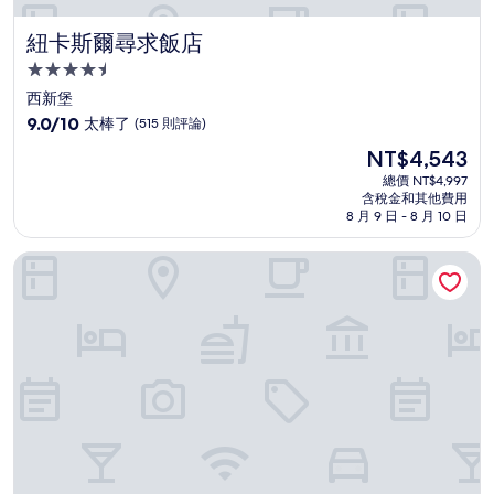
紐卡斯爾尋求飯店
紐卡斯爾尋求飯店
4.5
星
西新堡
級
9.0
9.0/10
太棒了
(515 則評論)
住
分，
現
NT$4,543
滿
宿
在
分
總價 NT$4,997
價
含稅金和其他費用
10
格
8 月 9 日 - 8 月 10 日
分，
為
太
NT$4,543
紐卡索小國家飯店
棒
了，
(515
則
評
論)