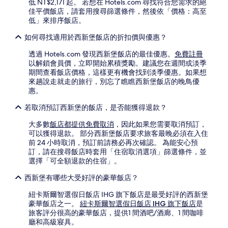
低 NT$2,171 起。 若想在 Hotels.com 尋找符合您需求的絕
佳平價飯店，請套用搜尋篩選條件，然後依「價格：高至
低」來排序飯店。
如何尋找適用於西新堡飯店的折扣價與優惠？
透過 Hotels.com 發現西新堡飯店的最佳優惠。
免費註冊
以解鎖會員價，立即開始累積獎勵。建議您在週間或淡季
期間查看飯店價格，這樣更有機會找到淡季優惠。如果想
來趟說走就走的旅行，別忘了瞧瞧西新堡飯店的晚鳥優
惠。
若取消預訂西新堡的飯店，是否能獲得退款？
大多數
飯店都提供免費取消
，因此如果您需要取消預訂，
可以獲得退款。 部分西新堡飯店要求旅客最晚必須在入住
前 24 小時取消，預訂前請務必再次確認。 為能安心預
訂，請在搜尋飯店時套用「住宿取消選項」篩選條件，並
選擇「可全額退款的住宿」。
西新堡有哪些大受好評的豪華飯店？
紐卡斯爾智選假日飯店 IHG 旗下飯店是最受好評的西新堡
豪華飯店之一。
紐卡斯爾智選假日飯店 IHG 旗下飯店
是
旅客評分很高的豪華飯店，提供1 間酒吧/酒廊、1 間咖啡
廳和高級寢具。