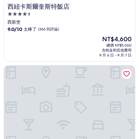
西紐卡斯爾奎斯特飯店
西紐卡斯爾奎斯特飯店
4.5
星
西新堡
級
9.0
9.0/10
太棒了
(366 則評論)
住
分，
現
NT$4,600
滿
宿
在
分
總價 NT$5,060
價
含稅金和其他費用
10
格
9 月 6 日 - 9 月 7 日
分，
為
太
NT$4,600
宜必思紐卡斯爾飯店
棒
了，
(366
則
評
論)