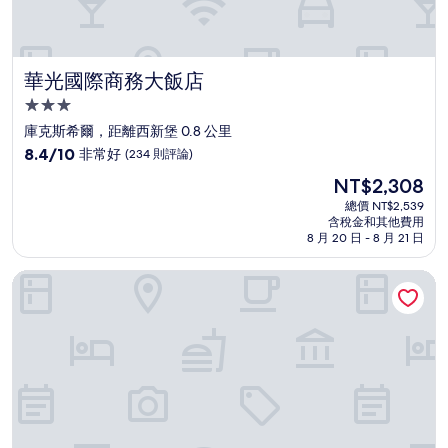
華光國際商務大飯店
華光國際商務大飯店
3.0
星
庫克斯希爾，距離西新堡 0.8 公里
級
8.4
8.4/10
非常好
(234 則評論)
住
分，
現
NT$2,308
滿
宿
在
分
總價 NT$2,539
價
含稅金和其他費用
10
格
8 月 20 日 - 8 月 21 日
分，
為
非
NT$2,308
喬叟棕櫚精品民宿
常
好，
(234
則
評
論)