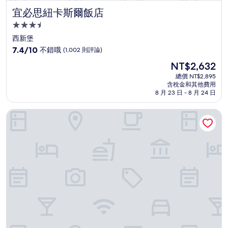
宜必思紐卡斯爾飯店
宜必思紐卡斯爾飯店
3.5
星
西新堡
級
7.4
7.4/10
不錯哦
(1,002 則評論)
住
分，
現
NT$2,632
滿
宿
在
分
總價 NT$2,895
價
含稅金和其他費用
10
格
8 月 23 日 - 8 月 24 日
分，
為
不
NT$2,632
紐卡斯爾美居飯店
錯
哦，
(1,002
則
評
論)