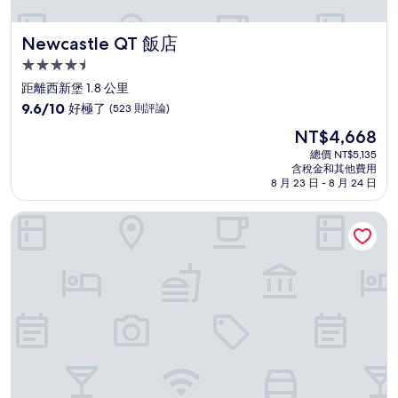
Newcastle QT 飯店
Newcastle QT 飯店
4.5
星
距離西新堡 1.8 公里
級
9.6
9.6/10
好極了
(523 則評論)
住
分，
現
NT$4,668
滿
宿
在
分
總價 NT$5,135
價
含稅金和其他費用
10
格
8 月 23 日 - 8 月 24 日
分，
為
好
NT$4,668
291 on King
極
了，
(523
則
評
論)