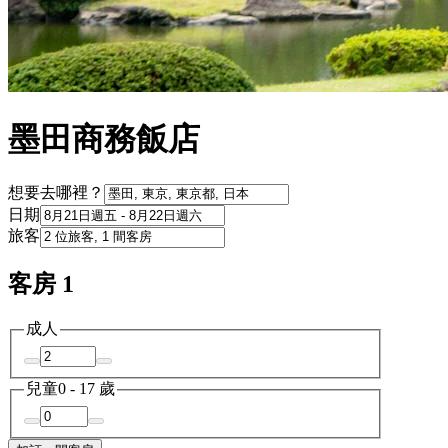
墨田商務飯店
想要去哪裡？
日期
旅客
客房 1
成人
兒童
0 - 17 歲