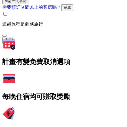
加訂一間客房
需要預訂 9 間以上的客房嗎？
完成
這趟旅程是商務旅行
搜尋
計畫有變免費取消選項
每晚住宿均可賺取獎勵