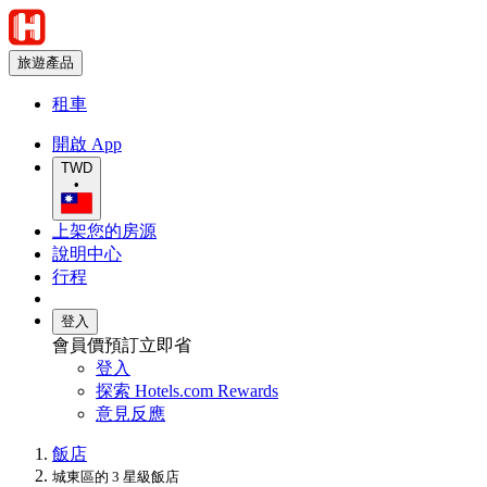
旅遊產品
租車
開啟 App
TWD
•
上架您的房源
說明中心
行程
登入
會員價預訂立即省
登入
探索 Hotels.com Rewards
意見反應
飯店
城東區的 3 星級飯店