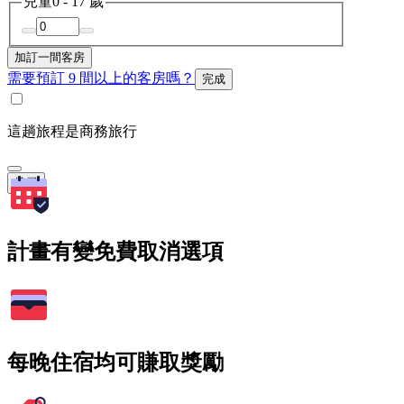
兒童
0 - 17 歲
加訂一間客房
需要預訂 9 間以上的客房嗎？
完成
這趟旅程是商務旅行
搜尋
計畫有變免費取消選項
每晚住宿均可賺取獎勵