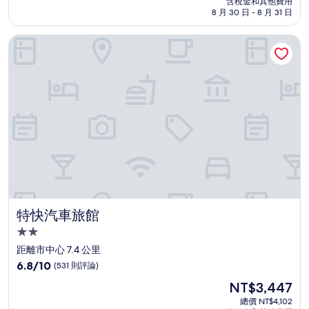
含稅金和其他費用
10
格
8 月 30 日 - 8 月 31 日
分，
為
有
NT$4,496
特快汽車旅館
夠
讚，
(1,003
則
評
論)
特快汽車旅館
特快汽車旅館
2.0
星
距離市中心 7.4 公里
級
6.8
6.8/10
(531 則評論)
住
分，
現
NT$3,447
滿
宿
在
分
總價 NT$4,102