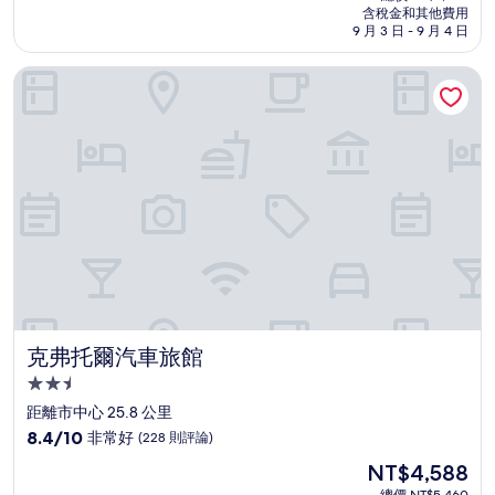
價
含稅金和其他費用
10
格
9 月 3 日 - 9 月 4 日
分，
為
非
NT$3,666
克弗托爾汽車旅館
常
好，
(1,007
則
評
論)
克弗托爾汽車旅館
克弗托爾汽車旅館
2.5
星
距離市中心 25.8 公里
級
8.4
8.4/10
非常好
(228 則評論)
住
分，
現
NT$4,588
滿
宿
在
分
總價 NT$5,460