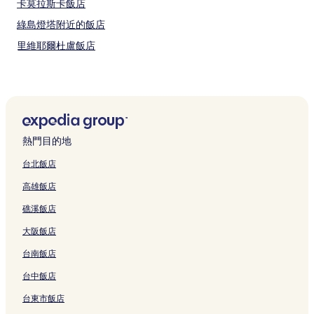
卡莫拉斯卡飯店
綠島燈塔附近的飯店
里維耶爾杜盧飯店
聖德尼德拉普蒂里希飯店
聖布魯諾德卡穆拉斯卡飯店
聖帕斯卡爾飯店
聖約瑟夫迪卡穆拉斯卡飯店
熱門目的地
聖丹尼斯洞穴附近的飯店
台北飯店
十字公園附近的飯店
高雄飯店
聖昂托南飯店
礁溪飯店
聖西米恩飯店
大阪飯店
拉克葡萄園酒莊附近的飯店
台南飯店
夏洛瓦賭場附近的飯店
聖心飯店
台中飯店
聖亞歷山大卡慕爾斯卡飯店
台東市飯店