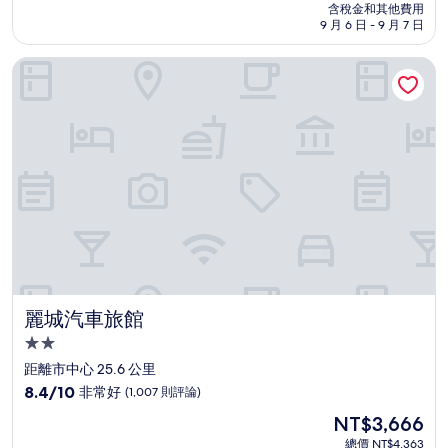
價
含稅金和其他費用
10
格
9 月 6 日 - 9 月 7 日
分，
為
有
NT$2,907
麗城汽車旅館
夠
讚，
(354
則
評
論)
麗城汽車旅館
麗城汽車旅館
2.0
星
距離市中心 25.6 公里
級
8.4
8.4/10
非常好
(1,007 則評論)
住
分，
現
NT$3,666
滿
宿
在
分
總價 NT$4,363