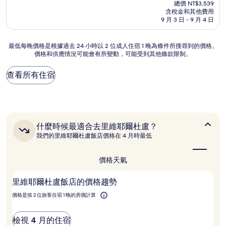
在
分
總價 NT$3,539
價
含稅金和其他費用
10
格
9 月 3 日 - 9 月 4 日
分，
為
非
NT$2,974
常
最
最低每晚價格是根據過去 24 小時以 2 位成人住宿 1 晚為條件所搜尋到的價格。
好，
價格和供應情況可能會有所變動，可能受到其他條款限制。
低
(265
每
則
晚
查看所有住宿
評
價
論)
格
是
根
據
什
什麼時候最適合去里維耶爾杜盧？
過
麼
我們的里維耶爾杜盧飯店價格在 4 月時最低
去
時
24
候
小
最
價格
天氣
時
適
以
合
里維耶爾杜盧飯店的價格趨勢
2
去
里
位
價格是按 2 位旅客住宿 1 晚的房價計算
維
成
耶
人
爾
住
檢視 4 月的住宿
杜