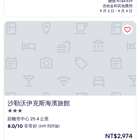
分
總價 NT$4,939
價
含稅金和其他費用
10
格
9 月 3 日 - 9 月 4 日
分，
為
不
NT$4,150
沙勒沃伊克斯海濱旅館
錯
哦，
(309
則
評
論)
沙勒沃伊克斯海濱旅館
沙勒沃伊克斯海濱旅館
3.0
星
距離市中心 25.4 公里
級
8.0
8.0/10
非常好
(265 則評論)
住
分，
現
NT$2,974
滿
宿