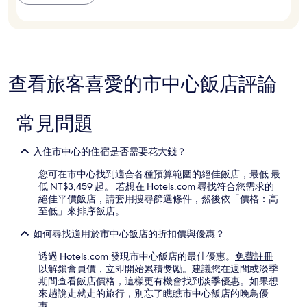
宿
盧？
1
晚
為
條
件
所
查看旅客喜愛的市中心飯店評論
搜
尋
到
常見問題
的
價
格。
入住市中心的住宿是否需要花大錢？
價
您可在市中心找到適合各種預算範圍的絕佳飯店，最低 最
格
低 NT$3,459 起。 若想在 Hotels.com 尋找符合您需求的
和
絕佳平價飯店，請套用搜尋篩選條件，然後依「價格：高
供
至低」來排序飯店。
應
情
如何尋找適用於市中心飯店的折扣價與優惠？
況
可
透過 Hotels.com 發現市中心飯店的最佳優惠。
免費註冊
能
以解鎖會員價，立即開始累積獎勵。建議您在週間或淡季
會
期間查看飯店價格，這樣更有機會找到淡季優惠。如果想
有
來趟說走就走的旅行，別忘了瞧瞧市中心飯店的晚鳥優
所
惠。