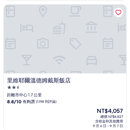
太
NT$4,499
里維耶爾溫德姆戴斯飯店
棒
了，
(2,160
則
評
論)
里維耶爾溫德姆戴斯飯店
里維耶爾溫德姆戴斯飯店
2.5
星
距離市中心 1.7 公里
級
8.8
8.8/10
有夠讚
(1,198 則評論)
住
分，
現
NT$4,057
滿
宿
在
分
總價 NT$4,827
價
含稅金和其他費用
10
格
9 月 6 日 - 9 月 7 日
分，