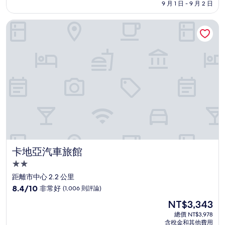
格
9 月 1 日 - 9 月 2 日
分，
為
非
NT$3,347
卡地亞汽車旅館
常
好，
(746
則
評
論)
卡地亞汽車旅館
卡地亞汽車旅館
2.0
星
距離市中心 2.2 公里
級
8.4
8.4/10
非常好
(1,006 則評論)
住
分，
現
NT$3,343
滿
宿
在
分
總價 NT$3,978
價
含稅金和其他費用
10