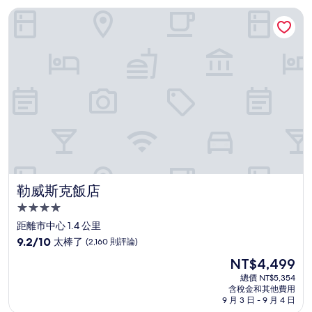
勒威斯克飯店
勒威斯克飯店
勒威斯克飯店
4.0
星
距離市中心 1.4 公里
級
9.2
9.2/10
太棒了
(2,160 則評論)
住
分，
現
NT$4,499
滿
宿
在
分
總價 NT$5,354
價
含稅金和其他費用
10
格
9 月 3 日 - 9 月 4 日
分，
為