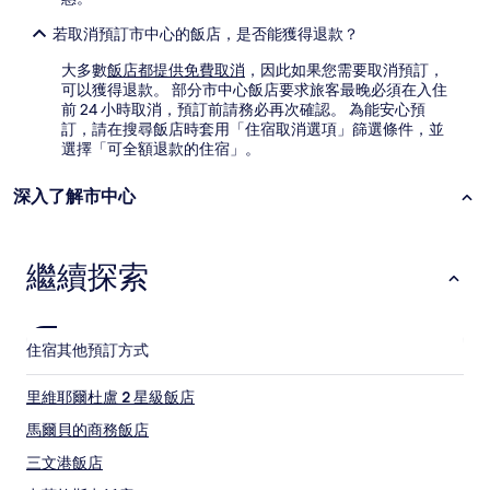
變
動，
若取消預訂市中心的飯店，是否能獲得退款？
可
能
大多數
飯店都提供免費取消
，因此如果您需要取消預訂，
受
可以獲得退款。 部分市中心飯店要求旅客最晚必須在入住
到
前 24 小時取消，預訂前請務必再次確認。 為能安心預
其
訂，請在搜尋飯店時套用「住宿取消選項」篩選條件，並
他
選擇「可全額退款的住宿」。
條
款
深入了解市中心
限
制。
繼續探索
住宿
其他預訂方式
里維耶爾杜盧 2 星級飯店
馬爾貝的商務飯店
三文港飯店