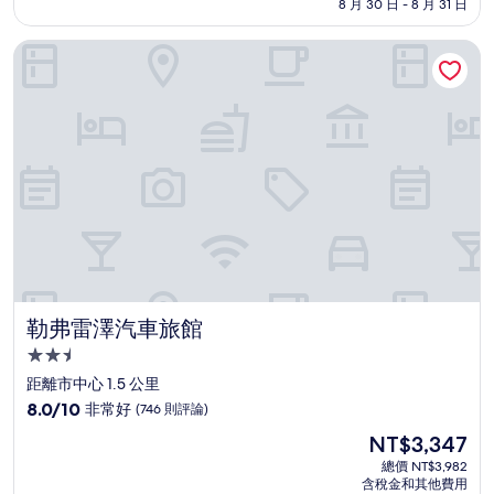
格
8 月 30 日 - 8 月 31 日
分，
為
有
NT$3,931
勒弗雷澤汽車旅館
夠
讚，
(1,020
則
評
論)
勒弗雷澤汽車旅館
勒弗雷澤汽車旅館
2.5
星
距離市中心 1.5 公里
級
8.0
8.0/10
非常好
(746 則評論)
住
分，
現
NT$3,347
滿
宿
在
分
總價 NT$3,982
價
含稅金和其他費用
10