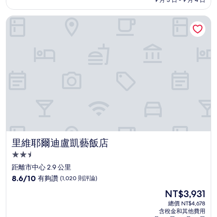
9 月 3 日 - 9 月 4 日
分，
為
太
NT$3,198
里維耶爾迪盧凱藝飯店
棒
了，
(65
則
評
論)
里維耶爾迪盧凱藝飯店
里維耶爾迪盧凱藝飯店
2.5
星
距離市中心 2.9 公里
級
8.6
8.6/10
有夠讚
(1,020 則評論)
住
分，
現
NT$3,931
滿
宿
在
分
總價 NT$4,678
價
含稅金和其他費用
10