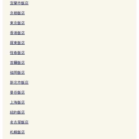
七瀑布步道附近的飯店
宜蘭市飯店
黑熊觀察附近的飯店
京都飯店
畢克角飯店
東京飯店
卡巴諾飯店
香港飯店
里維耶爾-迪盧高爾夫俱樂部附近的飯店
羅東飯店
紹文貿易站附近的飯店
恆春飯店
Cap a l'Aigle 花園附近的飯店
首爾飯店
諾特達姆德波爾塔什飯店
福岡飯店
Fairmont Le Manoir Richelieu 高爾夫球俱樂部附近的飯店
新北市飯店
下聖勞倫斯飯店
曼谷飯店
馬爾貝飯店
上海飯店
卡巴諾鄰域碼頭附近的飯店
紐約飯店
名古屋飯店
札幌飯店