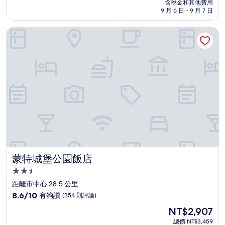
價
含稅金和其他費用
10，
格
9 月 6 日 - 9 月 7 日
(531
為
則
NT$3,447
蒙特城堡公園飯店
評
論)
蒙特城堡公園飯店
蒙特城堡公園飯店
2.5
星
距離市中心 28.5 公里
級
8.6
8.6/10
有夠讚
(354 則評論)
住
分，
現
NT$2,907
滿
宿
在
分
總價 NT$3,459