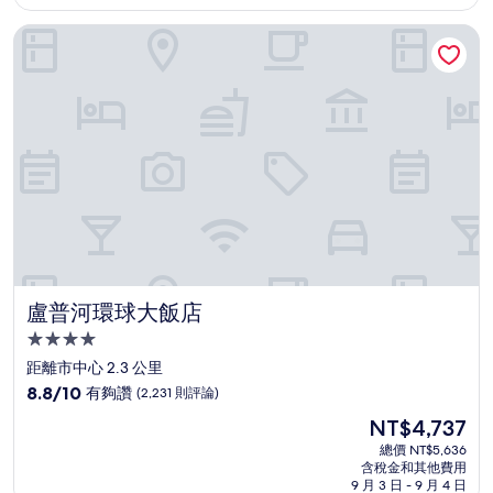
為
有
NT$4,150
盧普河環球大飯店
夠
讚，
(1,008
則
評
論)
盧普河環球大飯店
盧普河環球大飯店
4.0
星
距離市中心 2.3 公里
級
8.8
8.8/10
有夠讚
(2,231 則評論)
住
分，
現
NT$4,737
滿
宿
在
分
總價 NT$5,636
價
含稅金和其他費用
10
格
9 月 3 日 - 9 月 4 日
分，