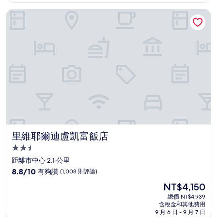
為
有
NT$4,057
里維耶爾迪盧凱富飯店
夠
讚，
(1,198
則
評
論)
里維耶爾迪盧凱富飯店
里維耶爾迪盧凱富飯店
2.5
星
距離市中心 2.1 公里
級
8.8
8.8/10
有夠讚
(1,008 則評論)
住
分，
現
NT$4,150
滿
宿
在
分
總價 NT$4,939
價
含稅金和其他費用
10
格
9 月 6 日 - 9 月 7 日
分，