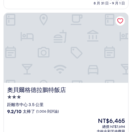
格
8 月 31 日 - 9 月 1 日
分，
為
非
NT$3,343
奧貝爾格德拉鵬特飯店
常
好，
(1,006
則
評
論)
奧貝爾格德拉鵬特飯店
奧貝爾格德拉鵬特飯店
3.0
星
距離市中心 3.5 公里
級
9.2
9.2/10
太棒了
(1,006 則評論)
住
分，
現
NT$6,465
滿
宿
在
分
總價 NT$7,694
價
含稅金和其他費用