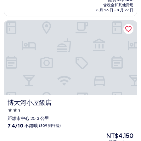
價
含稅金和其他費用
10
格
8 月 26 日 - 8 月 27 日
分，
為
非
NT$4,588
博大河小屋飯店
常
好，
(228
則
評
論)
博大河小屋飯店
博大河小屋飯店
2.5
星
距離市中心 25.3 公里
級
7.4
7.4/10
不錯哦
(309 則評論)
住
分，
現
NT$4,150
滿
宿
在