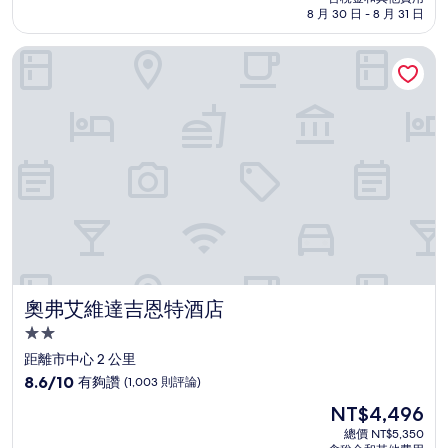
10
格
8 月 30 日 - 8 月 31 日
分，
為
太
NT$6,465
奧弗艾維達吉恩特酒店
棒
了，
(1,006
則
評
論)
奧弗艾維達吉恩特酒店
奧弗艾維達吉恩特酒店
2.0
星
距離市中心 2 公里
級
8.6
8.6/10
有夠讚
(1,003 則評論)
住
分，
現
NT$4,496
滿
宿
在
分
總價 NT$5,350
價