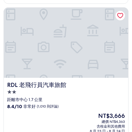
為
有
NT$4,737
RDL 老飛行員汽車旅館
夠
讚，
(2,231
則
評
論)
RDL 老飛行員汽車旅館
RDL 老飛行員汽車旅館
2.0
星
距離市中心 1.7 公里
級
8.4
8.4/10
非常好
(1,010 則評論)
住
分，
現
NT$3,666
滿
宿
在
分
總價 NT$4,363
價
含稅金和其他費用
10
格
8 月 23 日 - 8 月 24 日