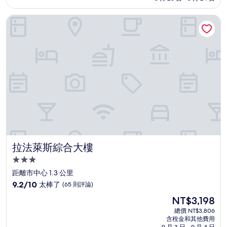
分，
為
非
NT$3,666
拉法萊斯綜合大樓
常
好，
(1,010
則
評
論)
拉法萊斯綜合大樓
拉法萊斯綜合大樓
3.0
星
距離市中心 1.3 公里
級
9.2
9.2/10
太棒了
(65 則評論)
住
分，
現
NT$3,198
滿
宿
在
分
總價 NT$3,806
價
含稅金和其他費用
10
格