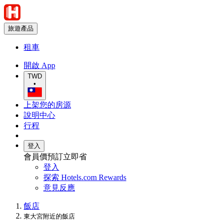
旅遊產品
租車
開啟 App
TWD
•
上架您的房源
說明中心
行程
登入
會員價預訂立即省
登入
探索 Hotels.com Rewards
意見反應
飯店
東大宮附近的飯店