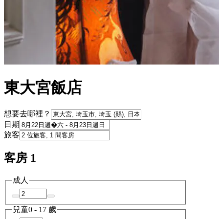
東大宮飯店
想要去哪裡？
日期
旅客
客房 1
成人
兒童
0 - 17 歲