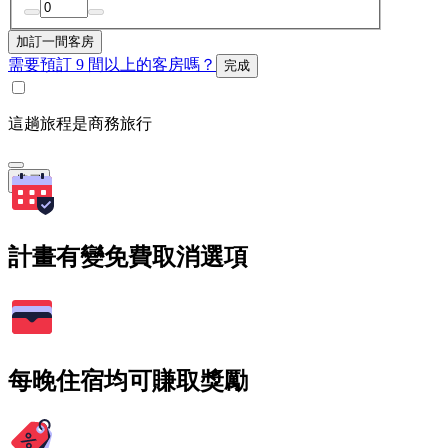
加訂一間客房
需要預訂 9 間以上的客房嗎？
完成
這趟旅程是商務旅行
搜尋
計畫有變免費取消選項
每晚住宿均可賺取獎勵