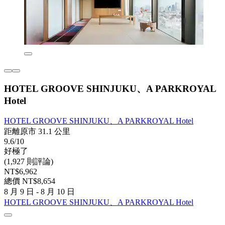
HOTEL GROOVE SHINJUKU、A PARKROYAL
Hotel
HOTEL GROOVE SHINJUKU、A PARKROYAL Hotel
距離原市 31.1 公里
9.6/10
好極了
(1,927 則評論)
NT$6,962
總價 NT$8,654
8 月 9 日 - 8 月 10 日
HOTEL GROOVE SHINJUKU、A PARKROYAL Hotel