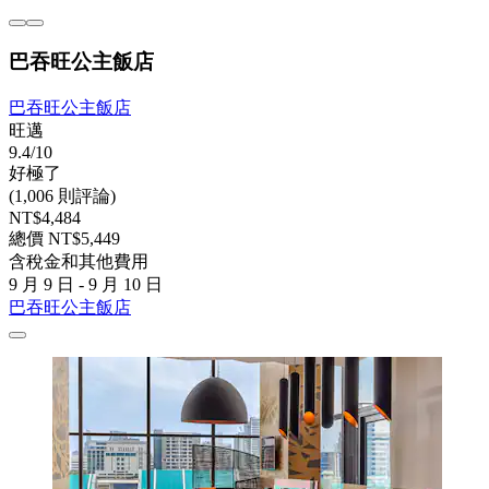
巴吞旺公主飯店
巴吞旺公主飯店
旺邁
9.4/10
好極了
(1,006 則評論)
NT$4,484
總價 NT$5,449
含稅金和其他費用
9 月 9 日 - 9 月 10 日
巴吞旺公主飯店