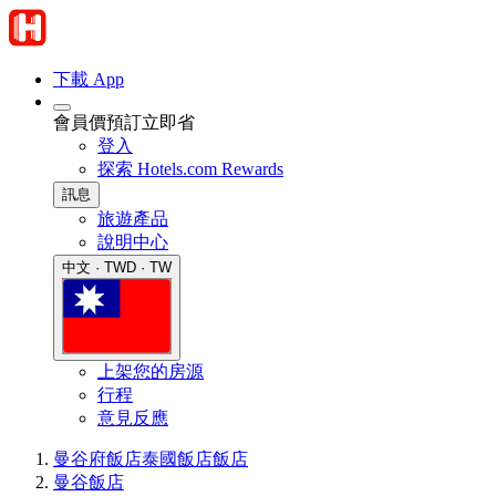
下載 App
會員價預訂立即省
登入
探索 Hotels.com Rewards
訊息
旅遊產品
說明中心
中文 · TWD · TW
上架您的房源
行程
意見反應
曼谷府飯店
泰國飯店
飯店
曼谷飯店