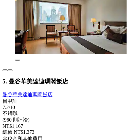
5. 曼谷華美達迪瑪閣飯店
曼谷華美達迪瑪閣飯店
目甲訕
7.2/10
不錯哦
(960 則評論)
NT$1,167
總價 NT$1,373
含稅金和其他費用