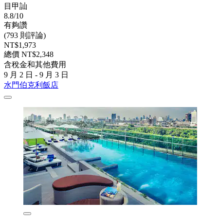
目甲訕
8.8/10
有夠讚
(793 則評論)
NT$1,973
總價 NT$2,348
含稅金和其他費用
9 月 2 日 - 9 月 3 日
水門伯克利飯店