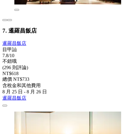
7. 暹羅昌飯店
暹羅昌飯店
目甲訕
7.8/10
不錯哦
(296 則評論)
NT$618
總價 NT$733
含稅金和其他費用
8 月 25 日 - 8 月 26 日
暹羅昌飯店