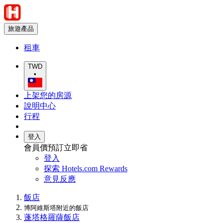
旅遊產品
租車
TWD
•
上架您的房源
說明中心
行程
登入
會員價預訂立即省
登入
探索 Hotels.com Rewards
意見反應
飯店
博阿維斯塔附近的飯店
蓬塔格羅薩飯店