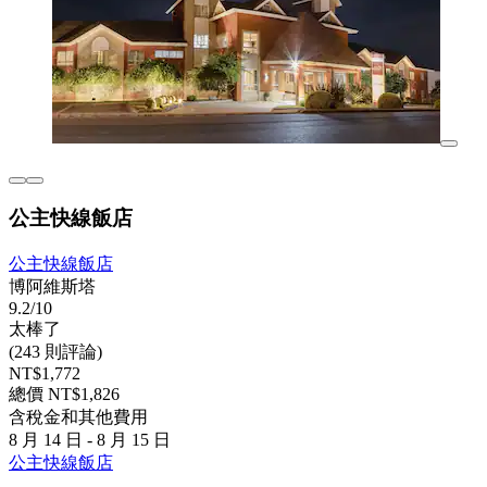
公主快線飯店
公主快線飯店
博阿維斯塔
9.2/10
太棒了
(243 則評論)
NT$1,772
總價 NT$1,826
含稅金和其他費用
8 月 14 日 - 8 月 15 日
公主快線飯店