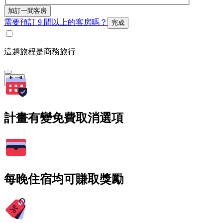
加訂一間客房
需要預訂 9 間以上的客房嗎？
完成
這趟旅程是商務旅行
搜尋
計畫有變免費取消選項
每晚住宿均可賺取獎勵