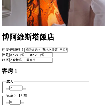
博阿維斯塔飯店
想要去哪裡？
日期
旅客
客房 1
成人
兒童
0 - 17 歲