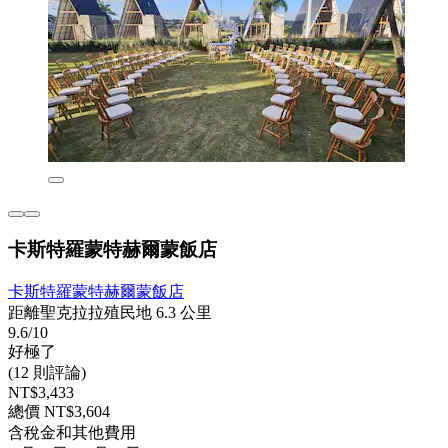
卡斯特羅蒙特赫爾蒙飯店
卡斯特羅蒙特赫爾蒙飯店
距離聖克拉拉殖民地 6.3 公里
9.6/10
好極了
(12 則評論)
NT$3,433
總價 NT$3,604
含稅金和其他費用