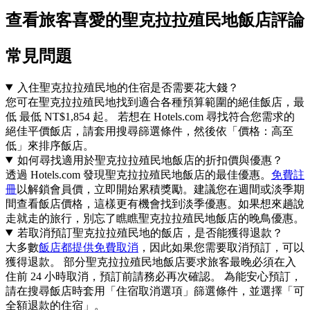
查看旅客喜愛的聖克拉拉殖民地飯店評論
常見問題
入住聖克拉拉殖民地的住宿是否需要花大錢？
您可在聖克拉拉殖民地找到適合各種預算範圍的絕佳飯店，最
低 最低 NT$1,854 起。 若想在 Hotels.com 尋找符合您需求的
絕佳平價飯店，請套用搜尋篩選條件，然後依「價格：高至
低」來排序飯店。
如何尋找適用於聖克拉拉殖民地飯店的折扣價與優惠？
透過 Hotels.com 發現聖克拉拉殖民地飯店的最佳優惠。
免費註
冊
以解鎖會員價，立即開始累積獎勵。建議您在週間或淡季期
間查看飯店價格，這樣更有機會找到淡季優惠。如果想來趟說
走就走的旅行，別忘了瞧瞧聖克拉拉殖民地飯店的晚鳥優惠。
若取消預訂聖克拉拉殖民地的飯店，是否能獲得退款？
大多數
飯店都提供免費取消
，因此如果您需要取消預訂，可以
獲得退款。 部分聖克拉拉殖民地飯店要求旅客最晚必須在入
住前 24 小時取消，預訂前請務必再次確認。 為能安心預訂，
請在搜尋飯店時套用「住宿取消選項」篩選條件，並選擇「可
全額退款的住宿」。