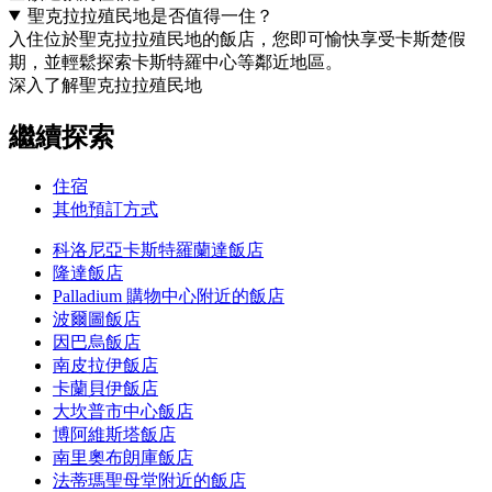
聖克拉拉殖民地是否值得一住？
入住位於聖克拉拉殖民地的飯店，您即可愉快享受卡斯楚假
期，並輕鬆探索卡斯特羅中心等鄰近地區。
深入了解聖克拉拉殖民地
繼續探索
住宿
其他預訂方式
科洛尼亞卡斯特羅蘭達飯店
隆達飯店
Palladium 購物中心附近的飯店
波爾圖飯店
因巴烏飯店
南皮拉伊飯店
卡蘭貝伊飯店
大坎普市中心飯店
博阿維斯塔飯店
南里奧布朗庫飯店
法蒂瑪聖母堂附近的飯店