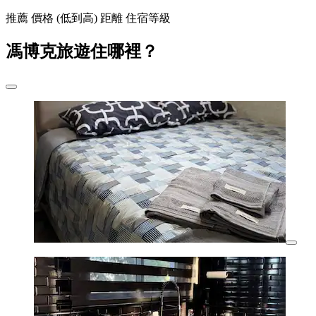
推薦
價格 (低到高)
距離
住宿等級
馮博克旅遊住哪裡？