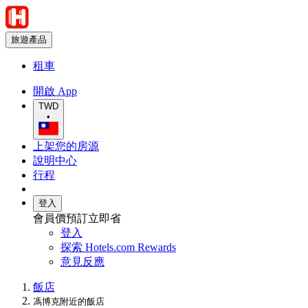
旅遊產品
租車
開啟 App
TWD
•
上架您的房源
說明中心
行程
登入
會員價預訂立即省
登入
探索 Hotels.com Rewards
意見反應
飯店
馮博克附近的飯店