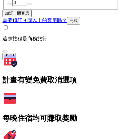
加訂一間客房
需要預訂 9 間以上的客房嗎？
完成
這趟旅程是商務旅行
搜尋
計畫有變免費取消選項
每晚住宿均可賺取獎勵