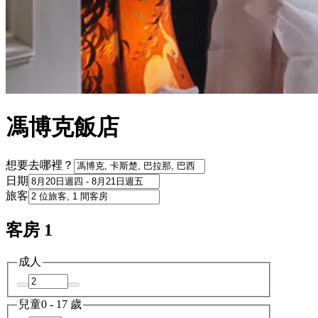
馮博克飯店
想要去哪裡？
日期
旅客
客房 1
成人
兒童
0 - 17 歲