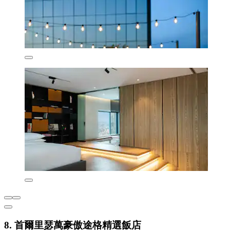
8. 首爾里瑟萬豪傲途格精選飯店