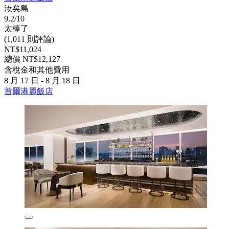
汝矣島
9.2/10
太棒了
(1,011 則評論)
NT$11,024
總價 NT$12,127
含稅金和其他費用
8 月 17 日 - 8 月 18 日
首爾港麗飯店