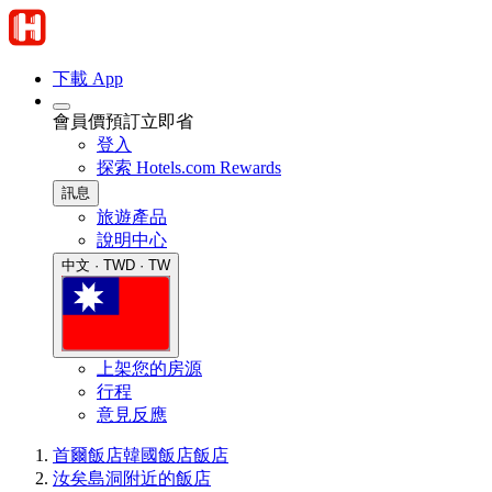
下載 App
會員價預訂立即省
登入
探索 Hotels.com Rewards
訊息
旅遊產品
說明中心
中文 · TWD · TW
上架您的房源
行程
意見反應
首爾飯店
韓國飯店
飯店
汝矣島洞附近的飯店