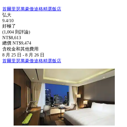
首爾里瑟萬豪傲途格精選飯店
弘大
9.4/10
好極了
(1,004 則評論)
NT$8,613
總價 NT$9,474
含稅金和其他費用
8 月 25 日 - 8 月 26 日
首爾里瑟萬豪傲途格精選飯店