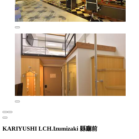
KARIYUSHI LCH.Izumizaki 縣廳前