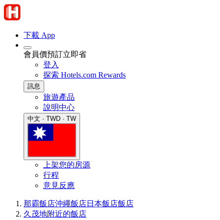
下載 App
會員價預訂立即省
登入
探索 Hotels.com Rewards
訊息
旅遊產品
說明中心
中文 · TWD · TW
上架您的房源
行程
意見反應
那霸飯店
沖繩飯店
日本飯店
飯店
久茂地附近的飯店