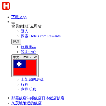
下載 App
會員價預訂立即省
登入
探索 Hotels.com Rewards
訊息
旅遊產品
說明中心
中文 · TWD · TW
上架您的房源
行程
意見反應
那霸飯店
沖繩飯店
日本飯店
飯店
久茂地附近的飯店