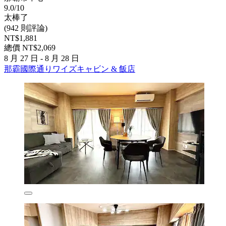
9.0/10
太棒了
(942 則評論)
NT$1,881
總價 NT$2,069
8 月 27 日 - 8 月 28 日
那霸國際通りワイズキャビン & 飯店