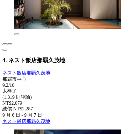
4. ネスト飯店那覇久茂地
ネスト飯店那覇久茂地
那霸市中心
9.2/10
太棒了
(1,319 則評論)
NT$2,079
總價 NT$2,287
9 月 6 日 - 9 月 7 日
ネスト飯店那覇久茂地