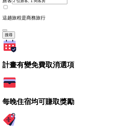
旅客
這趟旅程是商務旅行
搜尋
計畫有變免費取消選項
每晚住宿均可賺取獎勵