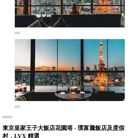
東京皇家王子大飯店花園塔 - 璞富騰飯店及度假
村，LVX 精選