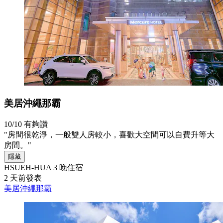
美居沖繩那霸
10/10
有夠讚
"房間很乾淨，一般雙人房較小，喜歡大空間可以自費升等大
房間。"
隱藏
HSUEH-HUA
3 晚住宿
2 天前發表
美居沖繩那霸