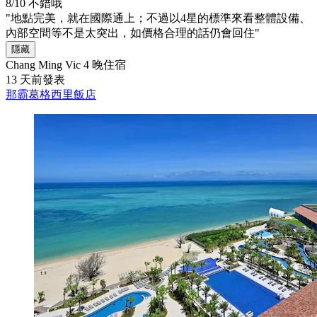
8/10
不錯哦
"地點完美，就在國際通上；不過以4星的標準來看整體設備、
內部空間等不是太突出，如價格合理的話仍會回住"
隱藏
Chang Ming Vic
4 晚住宿
13 天前發表
那霸葛格西里飯店