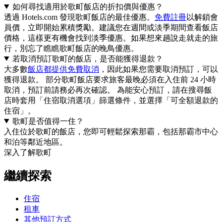
如何尋找適用於歌町飯店的折扣價與優惠？
透過 Hotels.com 發現歌町飯店的最佳優惠。
免費註冊
以解鎖會
員價，立即開始累積獎勵。建議您在週間或淡季期間查看飯店
價格，這樣更有機會找到淡季優惠。如果想來趟說走就走的旅
行，別忘了瞧瞧歌町飯店的晚鳥優惠。
若取消預訂歌町的飯店，是否能獲得退款？
大多數
飯店都提供免費取消
，因此如果您需要取消預訂，可以
獲得退款。 部分歌町飯店要求旅客最晚必須在入住前 24 小時
取消，預訂前請務必再次確認。 為能安心預訂，請在搜尋飯
店時套用「住宿取消選項」篩選條件，並選擇「可全額退款的
住宿」。
歌町是否值得一住？
入住位於歌町的飯店，您即可輕鬆探索那霸，包括那霸市中心
和泊等鄰近地區。
深入了解歌町
繼續探索
住宿
租車
其他預訂方式