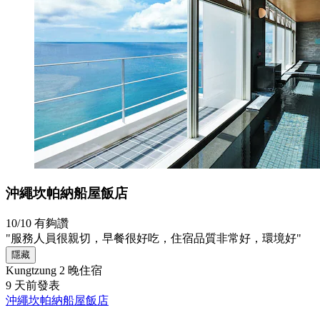
沖繩坎帕納船屋飯店
10/10
有夠讚
"服務人員很親切，早餐很好吃，住宿品質非常好，環境好"
隱藏
Kungtzung
2 晚住宿
9 天前發表
沖繩坎帕納船屋飯店