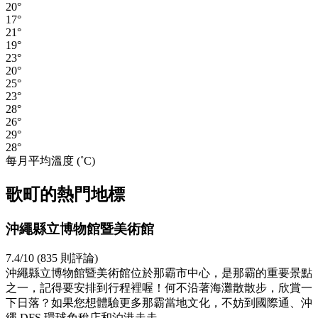
20°
17°
21°
19°
23°
20°
25°
23°
28°
26°
29°
28°
每月平均溫度 (˚C)
歌町的熱門地標
沖繩縣立博物館暨美術館
7.4/10 (835 則評論)
沖繩縣立博物館暨美術館位於那霸市中心，是那霸的重要景點
之一，記得要安排到行程裡喔！何不沿著海灘散散步，欣賞一
下日落？如果您想體驗更多那霸當地文化，不妨到國際通、沖
繩 DFS 環球免稅店和泊港走走。