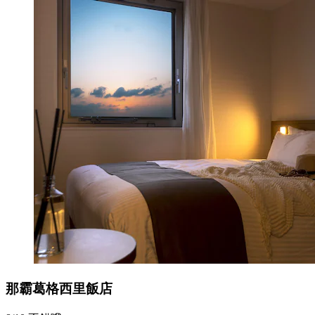
那霸葛格西里飯店