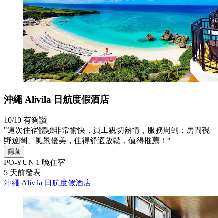
沖繩 Alivila 日航度假酒店
10/10
有夠讚
"這次住宿體驗非常愉快，員工親切熱情，服務周到；房間視
野遼闊、風景優美，住得舒適放鬆，值得推薦！"
隱藏
PO-YUN
1 晚住宿
5 天前發表
沖繩 Alivila 日航度假酒店