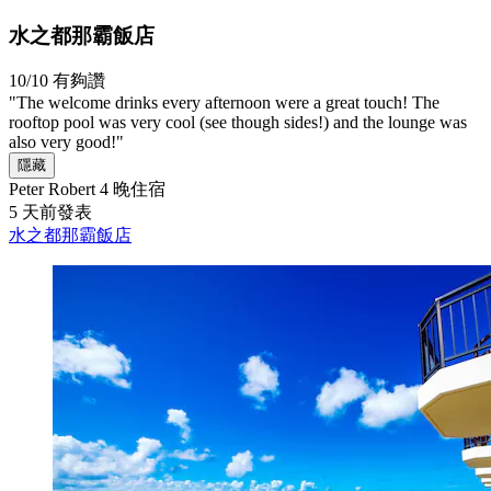
水之都那霸飯店
10/10
有夠讚
"The welcome drinks every afternoon were a great touch! The
rooftop pool was very cool (see though sides!) and the lounge was
also very good!"
隱藏
Peter Robert
4 晚住宿
5 天前發表
水之都那霸飯店