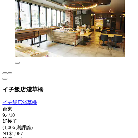
イチ飯店淺草橋
イチ飯店淺草橋
台東
9.4/10
好極了
(1,006 則評論)
NT$1,967