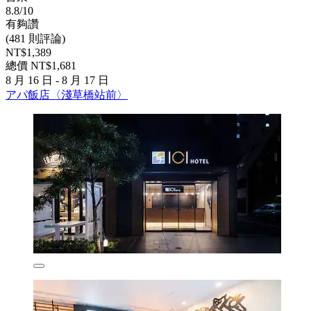
8.8/10
有夠讚
(481 則評論)
NT$1,389
總價 NT$1,681
8 月 16 日 - 8 月 17 日
アパ飯店〈淺草橋站前〉