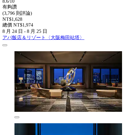
8.6/10
有夠讚
(3,796 則評論)
NT$1,628
總價 NT$1,974
8 月 24 日 - 8 月 25 日
アパ飯店＆リゾート〈大阪梅田站塔〉