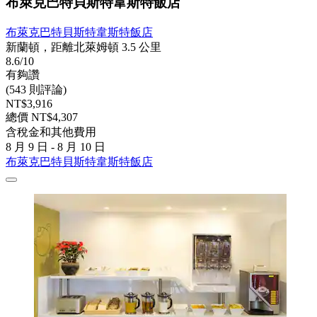
布萊克巴特貝斯特韋斯特飯店
布萊克巴特貝斯特韋斯特飯店
新蘭頓，距離北萊姆頓 3.5 公里
8.6/10
有夠讚
(543 則評論)
NT$3,916
總價 NT$4,307
含稅金和其他費用
8 月 9 日 - 8 月 10 日
布萊克巴特貝斯特韋斯特飯店