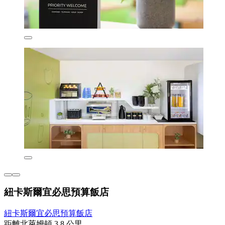
紐卡斯爾宜必思預算飯店
紐卡斯爾宜必思預算飯店
距離北萊姆頓 3.8 公里