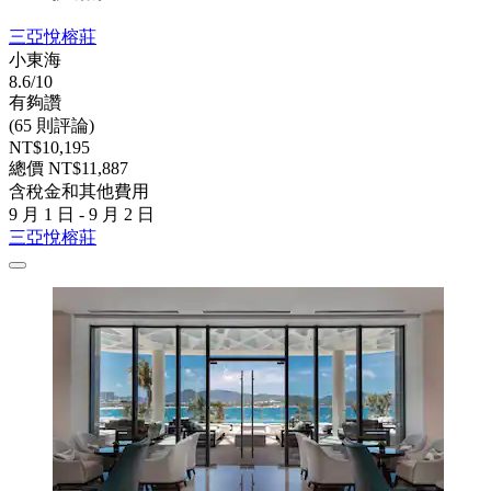
三亞悅榕莊
小東海
8.6/10
有夠讚
(65 則評論)
NT$10,195
總價 NT$11,887
含稅金和其他費用
9 月 1 日 - 9 月 2 日
三亞悅榕莊