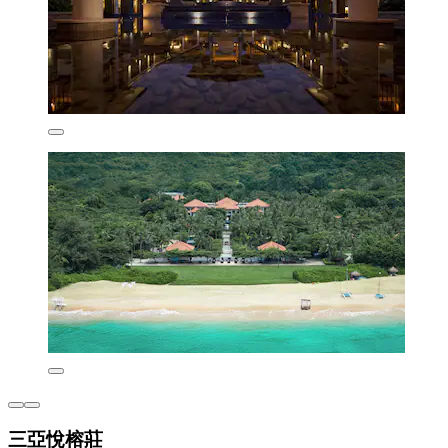
三亞悅榕莊