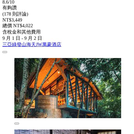
8.6/10
有夠讚
(178 則評論)
NT$3,449
總價 NT$4,022
含稅金和其他費用
9 月 1 日 - 9 月 2 日
三亞綠發山海天JW萬豪酒店