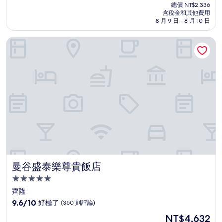
在
分
總價 NT$2,336
價
含稅金和其他費用
10
格
8 月 9 日 - 8 月 10 日
分，
為
不
NT$1,969
曼谷盛泰樂尊貴飯店
錯
哦，
(446
則
評
論)
曼谷盛泰樂尊貴飯店
曼谷盛泰樂尊貴飯店
5.0
星
齊隆
級
9.6
9.6/10
好極了
(360 則評論)
住
分，
現
NT$4,632
滿