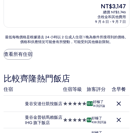
住
分，
現
NT$3,147
滿
宿
在
分
總價 NT$3,746
價
含稅金和其他費用
10
格
9 月 6 日 - 9 月 7 日
分，
為
太
NT$3,147
棒
最
最低每晚價格是根據過去 24 小時以 2 位成人住宿 1 晚為條件所搜尋到的價格。
了，
價格和供應情況可能會有所變動，可能受到其他條款限制。
低
(1,000
每
則
晚
查看所有住宿
評
價
論)
格
是
根
比較齊隆熱門飯店
據
過
住宿
住宿等級
旅客評分
含早餐
去
24
小
好極了
曼谷安達仕凱悅飯店
5.0
10.0
時
14 則評論
星
以
級
2
曼谷金普頓馬賴飯店
好極了
住
5.0
9.6
位
IHG 旗下飯店
438 則評論
宿
星
成
級
好極了