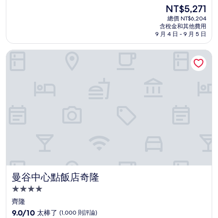
住
分，
現
NT$5,271
滿
宿
在
分
總價 NT$6,204
價
含稅金和其他費用
10
格
9 月 4 日 - 9 月 5 日
分，
為
太
NT$5,271
曼谷中心點飯店奇隆
棒
了，
(1,000
則
評
論)
曼谷中心點飯店奇隆
曼谷中心點飯店奇隆
4.0
星
齊隆
級
9.0
9.0/10
太棒了
(1,000 則評論)