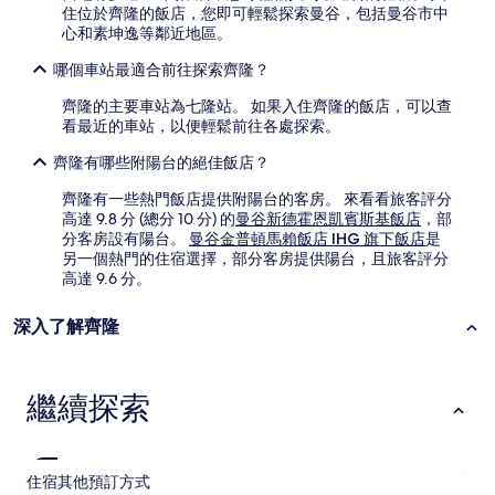
住位於齊隆的飯店，您即可輕鬆探索曼谷，包括曼谷市中
心和素坤逸等鄰近地區。
哪個車站最適合前往探索齊隆？
齊隆的主要車站為七隆站。 如果入住齊隆的飯店，可以查
看最近的車站，以便輕鬆前往各處探索。
齊隆有哪些附陽台的絕佳飯店？
齊隆有一些熱門飯店提供附陽台的客房。 來看看旅客評分
高達 9.8 分 (總分 10 分) 的
曼谷新德霍恩凱賓斯基飯店
，部
分客房設有陽台。
曼谷金普頓馬賴飯店 IHG 旗下飯店
是
另一個熱門的住宿選擇，部分客房提供陽台，且旅客評分
高達 9.6 分。
深入了解齊隆
繼續探索
住宿
其他預訂方式