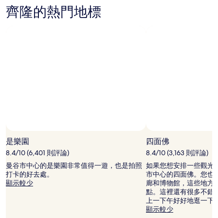
有
齊隆的熱門地標
所
變
動，
可
能
受
到
其
他
條
款
限
制。
是樂園
四面佛
8.4/10 (6,401 則評論)
8.4/10 (3,163 則評論)
曼谷市中心的是樂園非常值得一遊，也是拍照
如果您想安排一些觀光
打卡的好去處。
市中心的四面佛。您也
顯示較少
廊和博物館，這些地方
點。這裡還有很多不錯
上一下午好好地逛一下
顯示較少