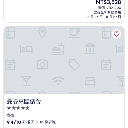
現
NT$3,528
滿
宿
在
分
總價 NT$4,200
價
含稅金和其他費用
10
格
8 月 26 日 - 8 月 27 日
分，
為
太
NT$3,528
曼谷東臨儷舍
棒
了，
(955
則
評
論)
曼谷東臨儷舍
曼谷東臨儷舍
5.0
星
齊隆
級
9.4
9.4/10
好極了
(1,001 則評論)
住
分，