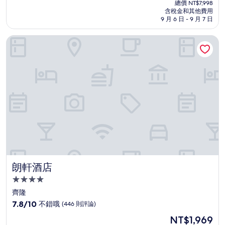
在
分
總價 NT$7,998
價
含稅金和其他費用
10
格
9 月 6 日 - 9 月 7 日
分，
為
太
NT$6,795
朗軒酒店
棒
了，
(1,000
則
評
論)
朗軒酒店
朗軒酒店
4.0
星
齊隆
級
7.8
7.8/10
不錯哦
(446 則評論)
住
分，
現
NT$1,969
滿
宿