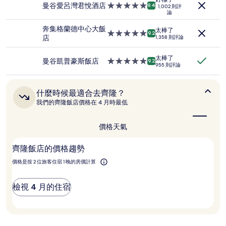
人
住
曼谷愛呂灣君悅酒店
5.0
9.4
1,002 則評
住
論
宿
星
宿
級
1
奔集格蘭德中心大飯
太棒了
住
5.0
9.2
晚
店
1,358 則評論
宿
星
為
級
條
太棒了
住
曼谷凱普豪斯飯店
5.0
9.2
件
955 則評論
宿
星
所
級
搜
住
尋
什
什麼時候最適合去齊隆？
宿
到
麼
我們的齊隆飯店價格在 4 月時最低
時
的
候
價
最
價格
天氣
格。
適
價
合
格
齊隆飯店的價格趨勢
去
和
齊
價格是按 2 位旅客住宿 1 晚的房價計算
供
隆？
應
情
檢視 4 月的住宿
況
可
能
會