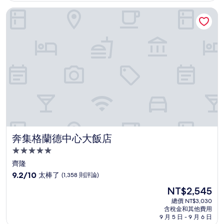
好
NT$2,941
奔集格蘭德中心大飯店
極
了，
(1,316
則
評
論)
奔集格蘭德中心大飯店
奔集格蘭德中心大飯店
5.0
星
齊隆
級
9.2
9.2/10
太棒了
(1,358 則評論)
住
分，
現
NT$2,545
滿
宿
在
分
總價 NT$3,030
價
含稅金和其他費用
10
格
9 月 5 日 - 9 月 6 日
分，