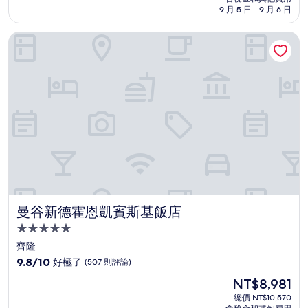
格
9 月 5 日 - 9 月 6 日
分，
為
好
NT$4,220
曼谷新德霍恩凱賓斯基飯店
極
了，
(903
則
評
論)
曼谷新德霍恩凱賓斯基飯店
曼谷新德霍恩凱賓斯基飯店
5.0
星
齊隆
級
9.8
9.8/10
好極了
(507 則評論)
住
分，
現
NT$8,981
滿
宿
在
分
總價 NT$10,570
價