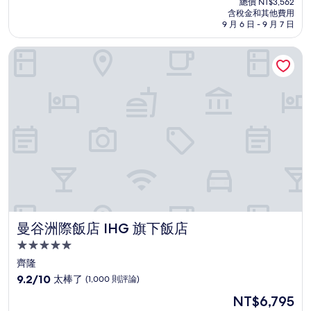
分
總價 NT$3,562
價
含稅金和其他費用
10
格
9 月 6 日 - 9 月 7 日
分，
為
太
NT$3,026
曼谷洲際飯店 IHG 旗下飯店
棒
了，
(1,003
則
評
論)
曼谷洲際飯店 IHG 旗下飯店
曼谷洲際飯店 IHG 旗下飯店
5.0
星
齊隆
級
9.2
9.2/10
太棒了
(1,000 則評論)
住
分，
現
NT$6,795
滿
宿