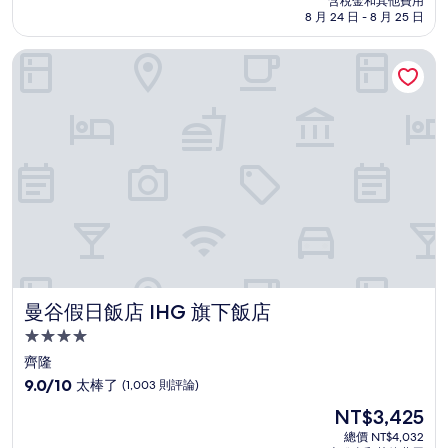
含稅金和其他費用
10
格
8 月 24 日 - 8 月 25 日
分，
為
好
NT$8,981
曼谷假日飯店 IHG 旗下飯店
極
了，
(507
則
評
論)
曼谷假日飯店 IHG 旗下飯店
曼谷假日飯店 IHG 旗下飯店
4.0
星
齊隆
級
9.0
9.0/10
太棒了
(1,003 則評論)
住
分，
現
NT$3,425
滿
宿
在
分
總價 NT$4,032