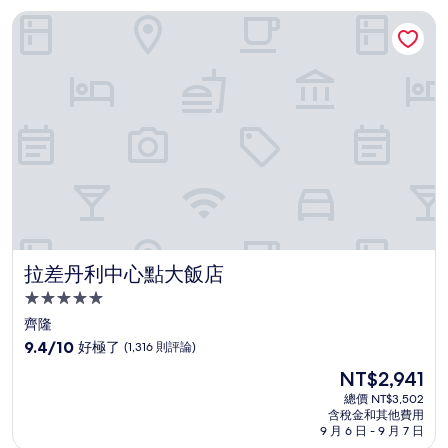
拉差丹利中心點大飯店
拉差丹利中心點大飯店
拉差丹利中心點大飯店
5.0
星
齊隆
級
9.4
9.4/10
好極了
(1,316 則評論)
住
分，
現
NT$2,941
滿
宿
在
分
總價 NT$3,502
價
含稅金和其他費用
10
格
9 月 6 日 - 9 月 7 日
分，
為