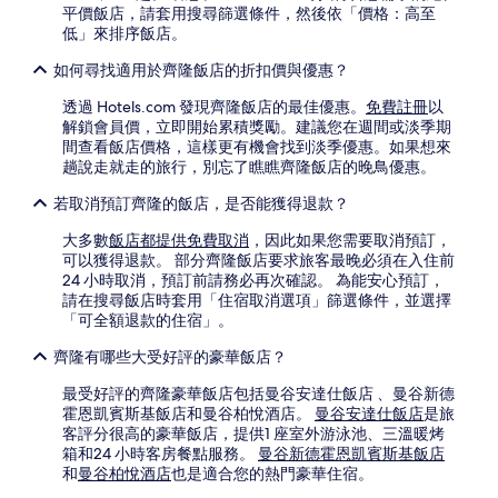
平價飯店，請套用搜尋篩選條件，然後依「價格：高至
低」來排序飯店。
如何尋找適用於齊隆飯店的折扣價與優惠？
透過 Hotels.com 發現齊隆飯店的最佳優惠。
免費註冊
以
解鎖會員價，立即開始累積獎勵。建議您在週間或淡季期
間查看飯店價格，這樣更有機會找到淡季優惠。如果想來
趟說走就走的旅行，別忘了瞧瞧齊隆飯店的晚鳥優惠。
若取消預訂齊隆的飯店，是否能獲得退款？
大多數
飯店都提供免費取消
，因此如果您需要取消預訂，
可以獲得退款。 部分齊隆飯店要求旅客最晚必須在入住前
24 小時取消，預訂前請務必再次確認。 為能安心預訂，
請在搜尋飯店時套用「住宿取消選項」篩選條件，並選擇
「可全額退款的住宿」。
齊隆有哪些大受好評的豪華飯店？
最受好評的齊隆豪華飯店包括曼谷安達仕飯店 、曼谷新德
霍恩凱賓斯基飯店和曼谷柏悅酒店。
曼谷安達仕飯店
是旅
客評分很高的豪華飯店，提供1 座室外游泳池、三溫暖烤
箱和24 小時客房餐點服務。
曼谷新德霍恩凱賓斯基飯店
和
曼谷柏悅酒店
也是適合您的熱門豪華住宿。