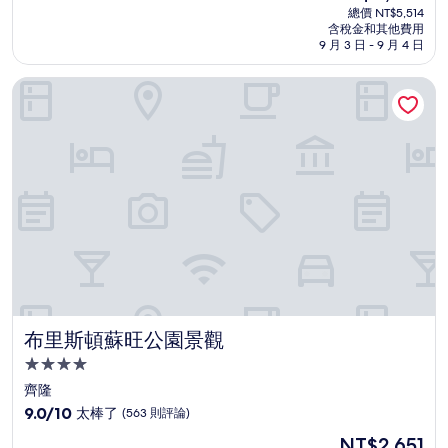
宿
在
分
總價 NT$5,514
價
含稅金和其他費用
10
格
9 月 3 日 - 9 月 4 日
分，
為
好
NT$4,632
布里斯頓蘇旺公園景觀
極
了，
(360
則
評
論)
布里斯頓蘇旺公園景觀
布里斯頓蘇旺公園景觀
4.0
星
齊隆
級
9.0
9.0/10
太棒了
(563 則評論)
住
分，
現
NT$2,651
滿