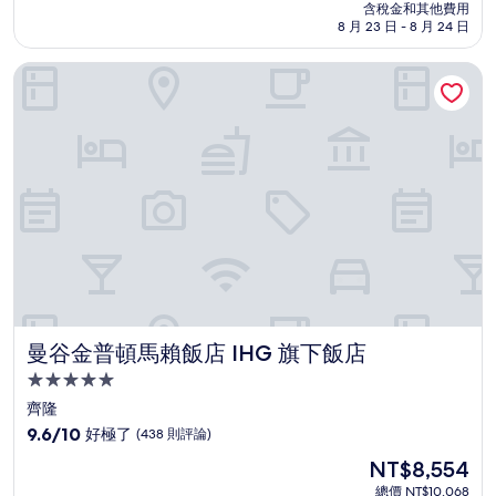
價
含稅金和其他費用
10
格
8 月 23 日 - 8 月 24 日
分，
為
好
NT$8,785
曼谷金普頓馬賴飯店 IHG 旗下飯店
極
了，
(14
則
評
論)
曼谷金普頓馬賴飯店 IHG 旗下飯店
曼谷金普頓馬賴飯店 IHG 旗下飯店
5.0
星
齊隆
級
9.6
9.6/10
好極了
(438 則評論)
住
分，
現
NT$8,554
滿
宿
在
分
總價 NT$10,068