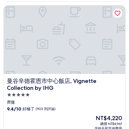
為
太
NT$2,545
曼谷辛德霍恩市中心飯店, Vignette Collection by IHG
棒
了，
(1,358
則
評
論)
曼谷辛德霍恩市中心飯店, Vignette Collection by IHG
曼谷辛德霍恩市中心飯店, Vignette
Collection by IHG
5.0
星
齊隆
級
9.4
9.4/10
好極了
(903 則評論)
住
分，
現
NT$4,220
滿
宿
在
分
總價 NT$4,967
價
含稅金和其他費用
10