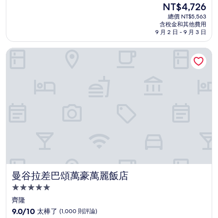
現
NT$4,726
滿
宿
在
分
總價 NT$5,563
價
含稅金和其他費用
10
格
9 月 2 日 - 9 月 3 日
分，
為
太
NT$4,726
曼谷拉差巴頌萬豪萬麗飯店
棒
了，
(1,000
則
評
論)
曼谷拉差巴頌萬豪萬麗飯店
曼谷拉差巴頌萬豪萬麗飯店
5.0
星
齊隆
級
9.0
9.0/10
太棒了
(1,000 則評論)