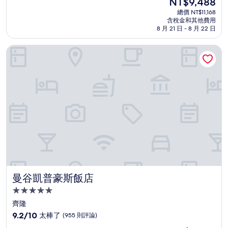
NT$9,488
滿
宿
在
分
總價 NT$11,168
價
含稅金和其他費用
10
格
8 月 21 日 - 8 月 22 日
分，
為
太
NT$9,488
曼谷凱普豪斯飯店
棒
了，
(1,000
則
評
論)
曼谷凱普豪斯飯店
曼谷凱普豪斯飯店
5.0
星
齊隆
級
9.2
9.2/10
太棒了
(955 則評論)
住
分，