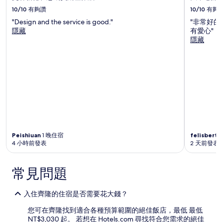
10/10
有夠讚
10/10
有夠
"Design and the service is good."
"非常好
隱藏
有愛心"
隱藏
Peishiuan
1 晚住宿
felisberta
4 小時前發表
2 天前發表
常見問題
入住齊隆的住宿是否需要花大錢？
您可在齊隆找到適合各種預算範圍的絕佳飯店，最低 最低
NT$3,030 起。 若想在 Hotels.com 尋找符合您需求的絕佳