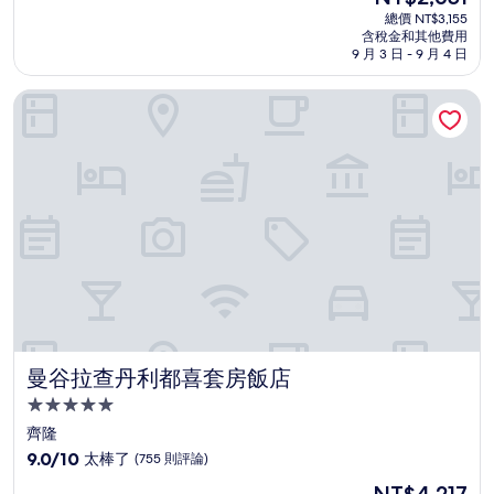
宿
在
分
總價 NT$3,155
價
含稅金和其他費用
10
格
9 月 3 日 - 9 月 4 日
分，
為
太
NT$2,651
曼谷拉查丹利都喜套房飯店
棒
了，
(563
則
評
論)
曼谷拉查丹利都喜套房飯店
曼谷拉查丹利都喜套房飯店
5.0
星
齊隆
級
9.0
9.0/10
太棒了
(755 則評論)
住
分，
現