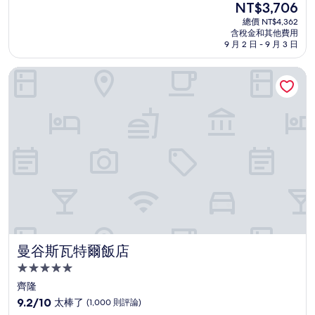
現
NT$3,706
滿
宿
在
分
總價 NT$4,362
價
含稅金和其他費用
10
格
9 月 2 日 - 9 月 3 日
分，
為
好
NT$3,706
曼谷斯瓦特爾飯店
極
了，
(1,001
則
評
論)
曼谷斯瓦特爾飯店
曼谷斯瓦特爾飯店
5.0
星
齊隆
級
9.2
9.2/10
太棒了
(1,000 則評論)
住
分，