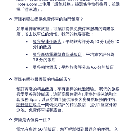
Hotels.com 上使用「設施服務」篩選條件執行搜尋，並選
擇「游泳池」。
齊隆有哪些提供免費停車的熱門飯店？
如果選擇駕車旅遊，可預訂提供免費停車服務的齊隆飯
店，省去找車位的煩惱。我們的旅客喜歡：
曼谷安達仕飯店
：平均旅客評分為 10 分 (滿分 10
分) 的飯店
曼谷新德霍恩凱賓斯基飯店
：平均旅客評分為
9.8 分的飯店
曼谷柏悅酒店
：平均旅客評分為 9.6 分的飯店
齊隆有哪些最優質的精品飯店？
預訂齊隆的精品飯店，享有更棒的旅遊體驗。 我們的旅客
喜愛
曼谷漢沙飯店
，這間高級住宿有1 座室外游泳池和全
套服務 Spa ，以及空調且提供深夜客房餐點服務的住宿。
朗軒酒店
也是一間備受好評的精品飯店，提供1 座室外游
泳池、免費停車場和露台。
齊隆是否值得一住？
當地有多達 60 間飯店，您可輕鬆找到最適合的住宿。 入