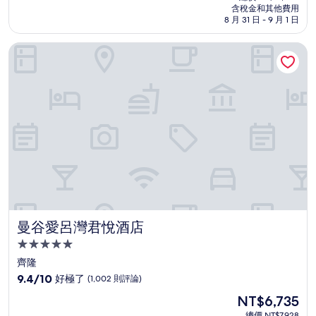
價
含稅金和其他費用
10
格
8 月 31 日 - 9 月 1 日
分，
為
好
NT$8,554
曼谷愛呂灣君悅酒店
極
了，
(438
則
評
論)
曼谷愛呂灣君悅酒店
曼谷愛呂灣君悅酒店
5.0
星
齊隆
級
9.4
9.4/10
好極了
(1,002 則評論)
住
分，
現
NT$6,735
滿
宿
在
分
總價 NT$7,928