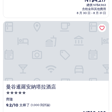
NT$4,217
滿
宿
在
分
總價 NT$4,963
價
含稅金和其他費用
10
格
8 月 30 日 - 8 月 31 日
分，
為
太
NT$4,217
曼谷暹羅安納塔拉酒店
棒
了，
(755
則
評
論)
曼谷暹羅安納塔拉酒店
曼谷暹羅安納塔拉酒店
5.0
星
齊隆
級
9.2
9.2/10
太棒了
(1,000 則評論)
住
分，
現