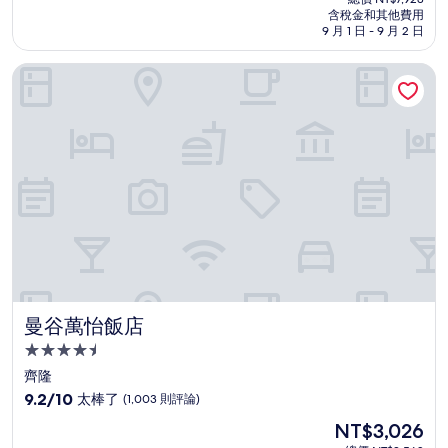
價
含稅金和其他費用
10
格
9 月 1 日 - 9 月 2 日
分，
為
好
NT$6,735
曼谷萬怡飯店
極
了，
(1,002
則
評
論)
曼谷萬怡飯店
曼谷萬怡飯店
4.5
星
齊隆
級
9.2
9.2/10
太棒了
(1,003 則評論)
住
分，
現
NT$3,026
滿
宿
在