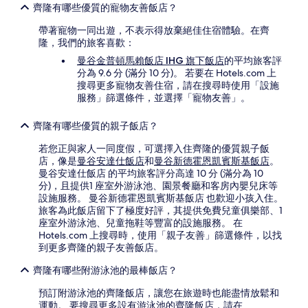
齊隆有哪些優質的寵物友善飯店？
帶著寵物一同出遊，不表示得放棄絕佳住宿體驗。在齊
隆，我們的旅客喜歡：
曼谷金普頓馬賴飯店 IHG 旗下飯店
的平均旅客評
分為 9.6 分 (滿分 10 分)。 若要在 Hotels.com 上
搜尋更多寵物友善住宿，請在搜尋時使用「設施
服務」篩選條件，並選擇「寵物友善」。
齊隆有哪些優質的親子飯店？
若您正與家人一同度假，可選擇入住齊隆的優質親子飯
店，像是
曼谷安達仕飯店
和
曼谷新德霍恩凱賓斯基飯店
。
曼谷安達仕飯店 的平均旅客評分高達 10 分 (滿分為 10
分)，且提供1 座室外游泳池、園景餐廳和客房內嬰兒床等
設施服務。 曼谷新德霍恩凱賓斯基飯店 也歡迎小孩入住。
旅客為此飯店留下了極度好評，其提供免費兒童俱樂部、1
座室外游泳池、兒童拖鞋等豐富的設施服務。 在
Hotels.com 上搜尋時，使用「親子友善」篩選條件，以找
到更多齊隆的親子友善飯店。
齊隆有哪些附游泳池的最棒飯店？
預訂附游泳池的齊隆飯店，讓您在旅遊時也能盡情放鬆和
運動。 要搜尋更多設有游泳池的齊隆飯店，請在