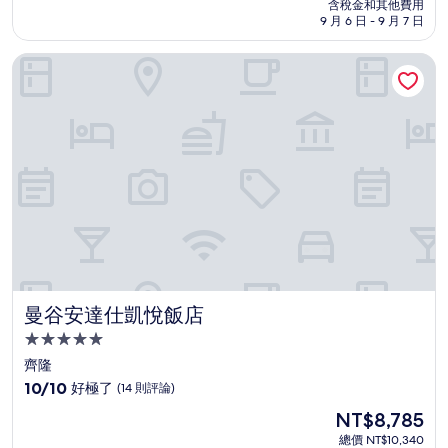
價
含稅金和其他費用
10
格
9 月 6 日 - 9 月 7 日
分，
為
太
NT$3,425
曼谷安達仕凱悅飯店
棒
了，
(1,003
則
評
論)
曼谷安達仕凱悅飯店
曼谷安達仕凱悅飯店
5.0
星
齊隆
級
10.0
10/10
好極了
(14 則評論)
住
分，
現
NT$8,785
滿
宿
在
分
總價 NT$10,340